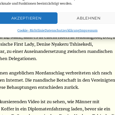
 dem Sicherheitspersonal der
rkmale und Funktionen beeinträchtigt werden.
ischen First Lady und einer
AKZEPTIEREN
ABLEHNEN
hen Delegation
Cookie-Richtlinie
Datenschutzerklärung
Impressum
 24. März, kam es in einem Hotel in Washington, D.C., i
sische First Lady, Denise Nyakeru Tshisekedi,
ar, zu einer Auseinandersetzung zwischen ruandischen
hen Delegationen.
inen angeblichen Mordanschlag verbreiteten sich rasch
n Internet. Die ruandische Botschaft in den Vereinigte
iese Behauptungen entschieden zurück.
 kursierenden Video ist zu sehen, wie Männer mit
 Koffer in ein Diplomatenfahrzeug laden, bevor sie ein