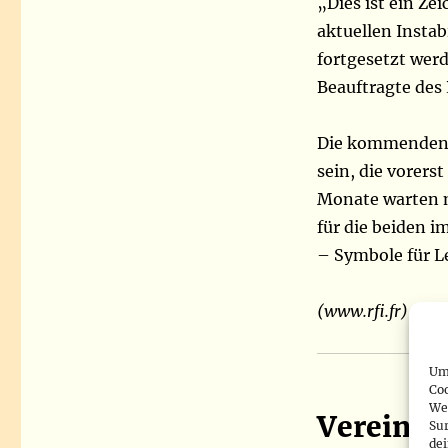
„Dies ist ein Z
aktuellen Insta
fortgesetzt werd
Beauftragte des 
Die kommenden W
sein, die vorer
Monate warten m
für die beiden i
– Symbole für L
(www.rfi.fr)
Um 
Co
We
Vereinigt
Sur
de