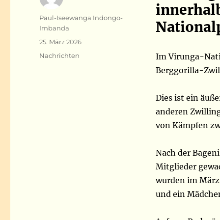
innerhal
Autor
Paul-Iseewanga Indongo-
National
Imbanda
Veröffentlicht
25. März 2026
am
Kategorien
Nachrichten
Im Virunga-Nati
Berggorilla-Zwil
Dies ist ein äuß
anderen Zwillin
von Kämpfen zw
Nach der Bageni-
Mitglieder gewa
wurden im März 
und ein Mädche