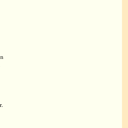
en
n
r.