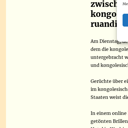
zwischen
Me
kongoles
ruandisc
Am Dienstag, den
dem die kongole
untergebracht w
und kongolesisc
Gerüchte über e
im kongolesische
Staaten weist d
In einem online
getönten Brillen