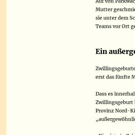
Auf von Parkwäch
Mutter geschmieg
sie unter dem S
Teams vor Ort ge
Ein außerg
Zwillingsgeburt
erst das fünfte 
Dass es innerha
Zwillingsgeburt 
Provinz Nord-Ki
„außergewöhnlic