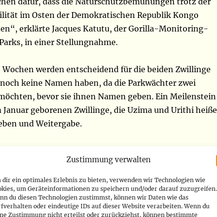
eichen dafür, dass die Naturschutzbemühungen trotz der
bilität im Osten der Demokratischen Republik Kongo
en“, erklärte Jacques Katutu, der Gorilla-Monitoring-
Parks, in einer Stellungnahme.
ochen werden entscheidend für die beiden Zwillinge
st noch keine Namen haben, da die Parkwächter zwei
öchten, bevor sie ihnen Namen geben. Ein Meilenstein
m Januar geborenen Zwillinge, die Uzima und Urithi heiß
eben und Weitergabe.
Zustimmung verwalten
dir ein optimales Erlebnis zu bieten, verwenden wir Technologien wie
okies, um Geräteinformationen zu speichern und/oder darauf zuzugreifen.
nn du diesen Technologien zustimmst, können wir Daten wie das
e Staaten: Zwischenfall
fverhalten oder eindeutige IDs auf dieser Website verarbeiten. Wenn du
ine Zustimmung nicht erteilst oder zurückziehst, können bestimmte