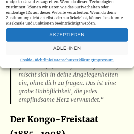
und/oder darauf zuzugreifen. Wenn du diesen Technologien
zustimmst, können wir Daten wie das Surfverhalten oder
eindeutige IDs auf dieser Website verarbeiten. Wenn du deine
Der burundische Priester
Michel Kayoya
fasste
Zustimmung nicht erteilst oder zurückziehst, können bestimmte
Merkmale und Funktionen beeinträchtigt werden.
die afrikanische Sicht 1973 treffend zusammen:
AKZEPTIEREN
„In Berlin hatte man sich im Jahre
ABLEHNEN
1885 unseren Kontinent aufgeteilt. (…)
Der Vertrag von Berlin hat mich lange
Cookie-Richtlinie
Datenschutzerklärung
Impressum
gekränkt. (…) Einer, der dir gleich ist,
mischt sich in deine Angelegenheiten
ein, ohne dich zu fragen. Das ist eine
grobe Unhöflichkeit, die jedes
empfindsame Herz verwundet.“
Der Kongo-Freistaat