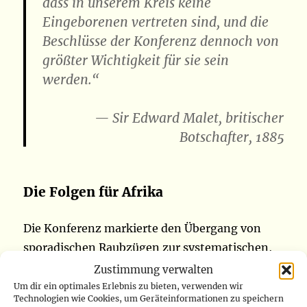
dass in unserem Kreis keine
Eingeborenen vertreten sind, und die
Beschlüsse der Konferenz dennoch von
größter Wichtigkeit für sie sein
werden.“
— Sir Edward Malet, britischer
Botschafter, 1885
Die Folgen für Afrika
Die Konferenz markierte den Übergang von
sporadischen Raubzügen zur systematischen,
organisierten Ausbeutung. Die Enteignung der
Zustimmung verwalten
einheimischen Bevölkerung wurde
Um dir ein optimales Erlebnis zu bieten, verwenden wir
Technologien wie Cookies, um Geräteinformationen zu speichern
institutionalisiert.