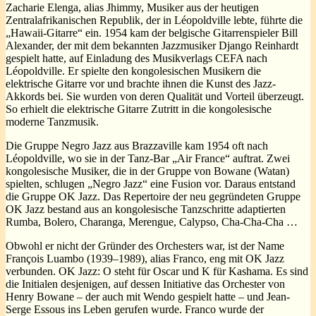
Zacharie Elenga, alias Jhimmy, Musiker aus der heutigen
Zentralafrikanischen Republik, der in Léopoldville lebte, führte die
„Hawaii-Gitarre“ ein. 1954 kam der belgische Gitarrenspieler Bill
Alexander, der mit dem bekannten Jazzmusiker Django Reinhardt
gespielt hatte, auf Einladung des Musikverlags CEFA nach
Léopoldville. Er spielte den kongolesischen Musikern die
elektrische Gitarre vor und brachte ihnen die Kunst des Jazz-
Akkords bei. Sie wurden von deren Qualität und Vorteil überzeugt.
So erhielt die elektrische Gitarre Zutritt in die kongolesische
moderne Tanzmusik.
Die Gruppe Negro Jazz aus Brazzaville kam 1954 oft nach
Léopoldville, wo sie in der Tanz-Bar „Air France“ auftrat. Zwei
kongolesische Musiker, die in der Gruppe von Bowane (Watan)
spielten, schlugen „Negro Jazz“ eine Fusion vor. Daraus entstand
die Gruppe OK Jazz. Das Repertoire der neu gegründeten Gruppe
OK Jazz bestand aus an kongolesische Tanzschritte adaptierten
Rumba, Bolero, Charanga, Merengue, Calypso, Cha-Cha-Cha …
Obwohl er nicht der Gründer des Orchesters war, ist der Name
François Luambo (1939–1989), alias Franco, eng mit OK Jazz
verbunden. OK Jazz: O steht für Oscar und K für Kashama. Es sind
die Initialen desjenigen, auf dessen Initiative das Orchester von
Henry Bowane – der auch mit Wendo gespielt hatte – und Jean-
Serge Essous ins Leben gerufen wurde. Franco wurde der