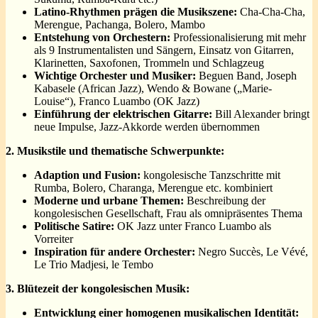
Latino-Rhythmen prägen die Musikszene:
Cha-Cha-Cha,
Merengue, Pachanga, Bolero, Mambo
Entstehung von Orchestern:
Professionalisierung mit mehr
als 9 Instrumentalisten und Sängern, Einsatz von Gitarren,
Klarinetten, Saxofonen, Trommeln und Schlagzeug
Wichtige Orchester und Musiker:
Beguen Band, Joseph
Kabasele (African Jazz), Wendo & Bowane („Marie-
Louise“), Franco Luambo (OK Jazz)
Einführung der elektrischen Gitarre:
Bill Alexander bringt
neue Impulse, Jazz-Akkorde werden übernommen
2. Musikstile und thematische Schwerpunkte:
Adaption und Fusion:
kongolesische Tanzschritte mit
Rumba, Bolero, Charanga, Merengue etc. kombiniert
Moderne und urbane Themen:
Beschreibung der
kongolesischen Gesellschaft, Frau als omnipräsentes Thema
Politische Satire:
OK Jazz unter Franco Luambo als
Vorreiter
Inspiration für andere Orchester:
Negro Succès, Le Vévé,
Le Trio Madjesi, le Tembo
3. Blütezeit der kongolesischen Musik:
Entwicklung einer homogenen musikalischen Identität: