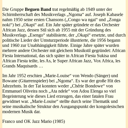
Die Gruppe
Beguen Band
trat regelmäßig ab 1949 unter der
Schirmherrschaft des Musikverlags „Ngoma“ auf. Joseph Kabasele
nahm 1950 seine ersten Chansons („Congo wa ngai“ und „Zonga
noki“) bei „Okapi“ auf. Ein Jahr später gründete er das Orchester
African Jazz, dessen Stil sich ab 1955 mit der Gründung des
Musikverlags „Esengo“ stabilisierte, der „Okapi“ ersetzte, und durch
politische Lieder der Umsturzperiode illustrierte, die 1956 begann
und 1960 zur Unabhängigkeit führte. Einige Jahre später wurden
mehrere andere Orchester mit gleichem Musikstil gegründet: African
Fiesta International, das sich später in African Fiesta Sukisa und
African Fiesta teilte, les As, le Super African Jazz, Vox Africa, les
Grands Maquisards …
Im Jahr 1952 erschien „Marie-Louise“ von Wendo (Sänger) und
Bowane (Gitarrenspieler) bei „Ngoma“. Es war der große Hit des
Jahrzehnts. In der Tat konnten weder „Chérie Bondowe“ von
Emmanuel Oliveira noch „Ata ndele“ von Adou Elenga so viel
Begeisterung wie dieses Lied erzeugen, das einer fatalen Frau
gewidmet war. „Marie-Louise“ stellte durch seine Thematik und
seine musikalische Struktur den Ausgangspunkt der kongolesischen
modernen Musik dar.
Franco und OK Jazz Mario (1985)