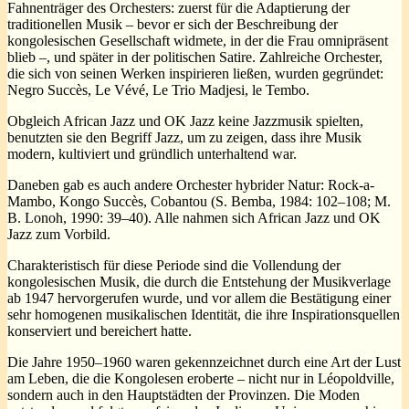
Fahnenträger des Orchesters: zuerst für die Adaptierung der
traditionellen Musik – bevor er sich der Beschreibung der
kongolesischen Gesellschaft widmete, in der die Frau omnipräsent
blieb –, und später in der politischen Satire. Zahlreiche Orchester,
die sich von seinen Werken inspirieren ließen, wurden gegründet:
Negro Succès, Le Vévé, Le Trio Madjesi, le Tembo.
Obgleich African Jazz und OK Jazz keine Jazzmusik spielten,
benutzten sie den Begriff Jazz, um zu zeigen, dass ihre Musik
modern, kultiviert und gründlich unterhaltend war.
Daneben gab es auch andere Orchester hybrider Natur: Rock-a-
Mambo, Kongo Succès, Cobantou (S. Bemba, 1984: 102–108; M.
B. Lonoh, 1990: 39–40). Alle nahmen sich African Jazz und OK
Jazz zum Vorbild.
Charakteristisch für diese Periode sind die Vollendung der
kongolesischen Musik, die durch die Entstehung der Musikverlage
ab 1947 hervorgerufen wurde, und vor allem die Bestätigung einer
sehr homogenen musikalischen Identität, die ihre Inspirationsquellen
konserviert und bereichert hatte.
Die Jahre 1950–1960 waren gekennzeichnet durch eine Art der Lust
am Leben, die die Kongolesen eroberte – nicht nur in Léopoldville,
sondern auch in den Hauptstädten der Provinzen. Die Moden