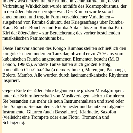
In der Zwischenzeit trat der Rumba in Zentralafrika auf, dessen
Verbreitung Wirklichkeit wurde mithilfe des Kosmopolitismus, der
in den 40er-Jahren en vogue war. Der Rumba wurde sofort
angenommen und trug in Form verschiedener Variationen –
ausgehend von Rumba-Sukumu des Kriegsanfangs über Rumba-
Kara, Rumba-Boucher und Rumba-Sukusi bis zum Rumba-Kiri-
Kiri der 80er-Jahre – zur Bereicherung des vorher bestehenden
musikalischen Patrimoniums bei.
Diese Tanzvariationen des Kongo-Rumbas stellten schließlich den
kongolesischen modernen Tanz dar, obwohl er zu 75 % aus vom
kubanischen Rumba angenommenen Elementen besteht (M. B.
Lonoh, 1990:5). Andere Tänze hatten auch großen Erfolg,
namentlich Cha-Cha-Cha (à deux rythmes), Merengue, Pachanga,
Bolero, Mambo. Alle wurden durch lateinamerikanische Rhythmen
inspiriert.
Gegen Ende der 40er-Jahre begannen die großen Musikgruppen,
unter der Schirmherrschaft von Musikverlagen, sich zu formieren.
Sie bestanden aus mehr als neun Instrumentalisten und zwei oder
drei Sängern. Sie nannten sich Orchester und benutzten folgende
Instrumente: Gitarren (auch Bassgitarre), Klarinette, Saxofon
(vielleicht eine Trompete oder eine Flöte), Trommeln und
Schlagzeug.