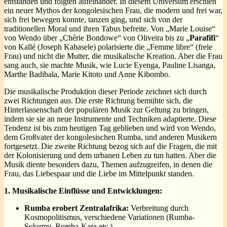
entstanden und folgten aufeinander. In diesem Universum erschien
ein neuer Mythos der kongolesischen Frau, die modern und frei war,
sich frei bewegen konnte, tanzen ging, und sich von der
traditionellen Moral und ihren Tabus befreite. Von „Marie Louise“
von Wendo über „Chérie Bondowe“ von Oliveira bis zu „
Parafifi
“
von Kallé (Joseph Kabasele) polarisierte die „Femme libre“ (freie
Frau) und nicht die Mutter, die musikalische Kreation. Aber die Frau
sang auch, sie machte Musik, wie Lucie Eyenga, Pauline Lisanga,
Marthe Badibala, Marie Kitoto und Anne Kibombo.
Die musikalische Produktion dieser Periode zeichnet sich durch
zwei Richtungen aus. Die erste Richtung bemühte sich, die
Hinterlassenschaft der populären Musik zur Geltung zu bringen,
indem sie sie an neue Instrumente und Techniken adaptierte. Diese
Tendenz ist bis zum heutigen Tag geblieben und wird von Wendo,
dem Großvater der kongolesischen Rumba, und anderen Musikern
fortgesetzt. Die zweite Richtung bezog sich auf die Fragen, die mit
der Kolonisierung und dem urbanen Leben zu tun hatten. Aber die
Musik diente besonders dazu, Themen aufzugreifen, in denen die
Frau, das Liebespaar und die Liebe im Mittelpunkt standen.
1. Musikalische Einflüsse und Entwicklungen:
Rumba erobert Zentralafrika:
Verbreitung durch
Kosmopolitismus, verschiedene Variationen (Rumba-
Sukumu, Rumba-Kara etc.)