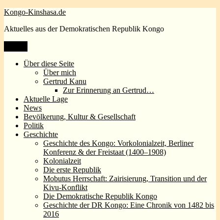
Zum
Kongo-Kinshasa.de
Inhalt
Aktuelles aus der Demokratischen Republik Kongo
springen
Menü
Über diese Seite
Über mich
Gertrud Kanu
Zur Erinnerung an Gertrud…
Aktuelle Lage
News
Bevölkerung, Kultur & Gesellschaft
Politik
Geschichte
Geschichte des Kongo: Vorkolonialzeit, Berliner
Konferenz & der Freistaat (1400–1908)
Kolonialzeit
Die erste Republik
Mobutus Herrschaft: Zairisierung, Transition und der
Kivu-Konflikt
Die Demokratische Republik Kongo
Geschichte der DR Kongo: Eine Chronik von 1482 bis
2016