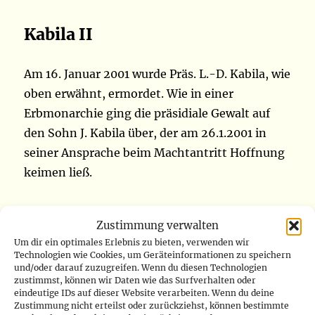
Kabila II
Am 16. Januar 2001 wurde Präs. L.-D. Kabila, wie
oben erwähnt, ermordet. Wie in einer
Erbmonarchie ging die präsidiale Gewalt auf
den Sohn J. Kabila über, der am 26.1.2001 in
seiner Ansprache beim Machtantritt Hoffnung
keimen ließ.
So wurde
Zustimmung verwalten
beim
Um dir ein optimales Erlebnis zu bieten, verwenden wir
Gipfeltref
Technologien wie Cookies, um Geräteinformationen zu speichern
und/oder darauf zuzugreifen. Wenn du diesen Technologien
fen von
zustimmst, können wir Daten wie das Surfverhalten oder
Lusaka
eindeutige IDs auf dieser Website verarbeiten. Wenn du deine
Zustimmung nicht erteilst oder zurückziehst, können bestimmte
(15.–