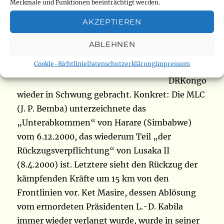
Merkmale und Funktionen beeinträchtigt werden.
16.02.200
AKZEPTIEREN
1) der
Friedens
ABLEHNEN
prozess
Joseph Kabila
Cookie-Richtlinie
Datenschutzerklärung
Impressum
in der
DRKongo
wieder in Schwung gebracht. Konkret: Die MLC
(J. P. Bemba) unterzeichnete das
„Unterabkommen“ von Harare (Simbabwe)
vom 6.12.2000, das wiederum Teil „der
Rückzugsverpflichtung“ von Lusaka II
(8.4.2000) ist. Letztere sieht den Rückzug der
kämpfenden Kräfte um 15 km von den
Frontlinien vor. Ket Masire, dessen Ablösung
vom ermordeten Präsidenten L.-D. Kabila
immer wieder verlangt wurde, wurde in seiner