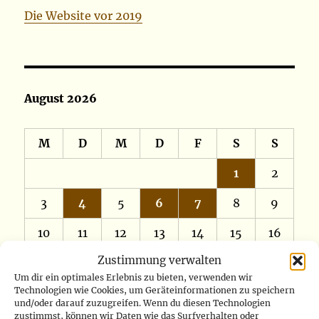
Die Website vor 2019
August 2026
M
D
M
D
F
S
S
1
2
3
4
5
6
7
8
9
10
11
12
13
14
15
16
Zustimmung verwalten
17
18
19
20
21
22
23
Um dir ein optimales Erlebnis zu bieten, verwenden wir
Technologien wie Cookies, um Geräteinformationen zu speichern
24
25
26
27
28
29
30
und/oder darauf zuzugreifen. Wenn du diesen Technologien
zustimmst, können wir Daten wie das Surfverhalten oder