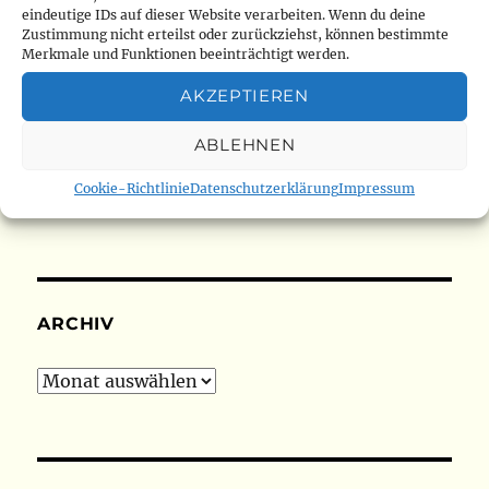
31
eindeutige IDs auf dieser Website verarbeiten. Wenn du deine
Zustimmung nicht erteilst oder zurückziehst, können bestimmte
« Juli
Merkmale und Funktionen beeinträchtigt werden.
AKZEPTIEREN
ABLEHNEN
SU
Suchen
Cookie-Richtlinie
Datenschutzerklärung
Impressum
nach:
ARCHIV
Archiv