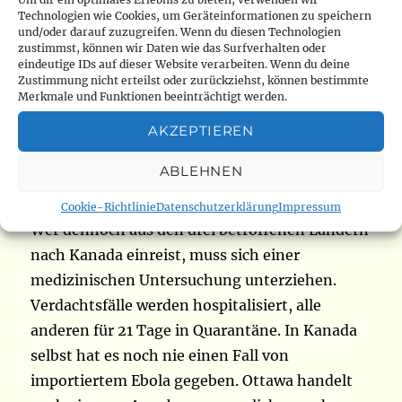
davon, ob sie ein gültiges Visum besitzen.
Technologien wie Cookies, um Geräteinformationen zu speichern
Einwanderungsministerin Lena Diab stellte
und/oder darauf zuzugreifen. Wenn du diesen Technologien
zustimmst, können wir Daten wie das Surfverhalten oder
klar, dass es sich um eine 90-tägige
eindeutige IDs auf dieser Website verarbeiten. Wenn du deine
Aussetzung der Antragsbearbeitung handelt,
Zustimmung nicht erteilst oder zurückziehst, können bestimmte
Merkmale und Funktionen beeinträchtigt werden.
keine Annullierung bereits erteilter
Dokumente. Personen, die sich bereits in
AKZEPTIEREN
Kanada aufhalten, werden nicht zur Ausreise
ABLEHNEN
aufgefordert.
Cookie-Richtlinie
Datenschutzerklärung
Impressum
Wer dennoch aus den drei betroffenen Ländern
nach Kanada einreist, muss sich einer
medizinischen Untersuchung unterziehen.
Verdachtsfälle werden hospitalisiert, alle
anderen für 21 Tage in Quarantäne. In Kanada
selbst hat es noch nie einen Fall von
importiertem Ebola gegeben. Ottawa handelt