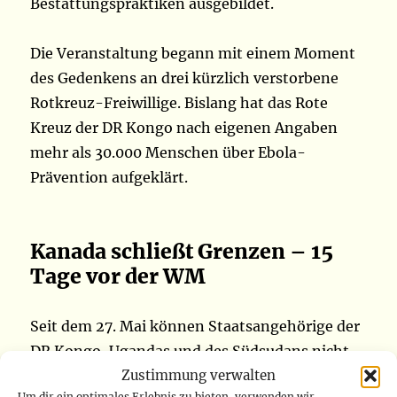
Bestattungspraktiken ausgebildet.
Die Veranstaltung begann mit einem Moment
des Gedenkens an drei kürzlich verstorbene
Rotkreuz-Freiwillige. Bislang hat das Rote
Kreuz der DR Kongo nach eigenen Angaben
mehr als 30.000 Menschen über Ebola-
Prävention aufgeklärt.
Kanada schließt Grenzen – 15
Tage vor der WM
Seit dem 27. Mai können Staatsangehörige der
DR Kongo, Ugandas und des Südsudans nicht
Zustimmung verwalten
mehr nach Kanada einreisen – unabhängig
Um dir ein optimales Erlebnis zu bieten, verwenden wir