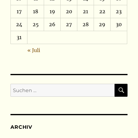
17
18
19
20
21
22
23
24
25
26
27
28
29
30
31
« Juli
SU
Suchen
nach:
ARCHIV