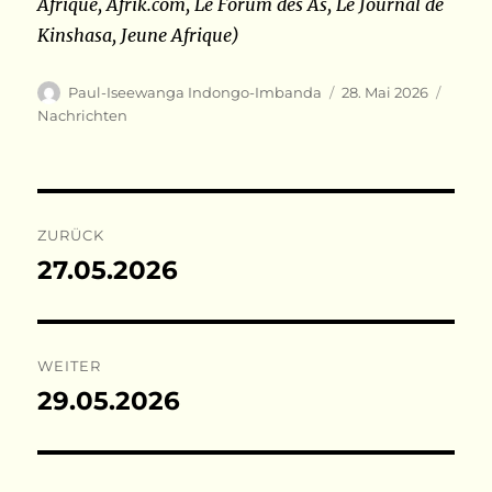
Afrique, Afrik.com, Le Forum des As, Le Journal de
Kinshasa, Jeune Afrique)
Autor
Veröffentlicht
Kateg
Paul-Iseewanga Indongo-Imbanda
28. Mai 2026
am
Nachrichten
Beitragsnavigation
ZURÜCK
27.05.2026
Vorheriger
Beitrag:
WEITER
29.05.2026
Nächster
Beitrag: