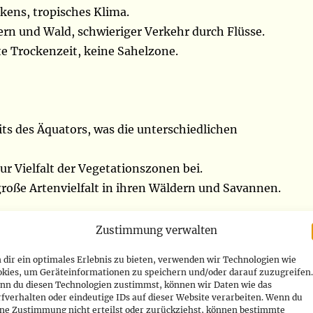
ens, tropisches Klima.
n und Wald, schwieriger Verkehr durch Flüsse.
e Trockenzeit, keine Sahelzone.
its des Äquators, was die unterschiedlichen
 Vielfalt der Vegetationszonen bei.
roße Artenvielfalt in ihren Wäldern und Savannen.
Zustimmung verwalten
n Paradies für die Tierwelt
dir ein optimales Erlebnis zu bieten, verwenden wir Technologien wie
okies, um Geräteinformationen zu speichern und/oder darauf zuzugreifen.
nn du diesen Technologien zustimmst, können wir Daten wie das
elfältige und reiche Tierwelt, die durch zahlreiche
fverhalten oder eindeutige IDs auf dieser Website verarbeiten. Wenn du
Kongo-Regenwald beheimatet gefährdete Spezies wie
ine Zustimmung nicht erteilst oder zurückziehst, können bestimmte