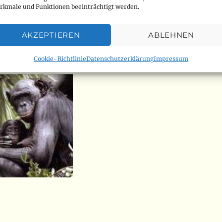
rkmale und Funktionen beeinträchtigt werden.
ur in dieser Region vorkommen, sind für ihr friedliche
anten, kleiner und scheuer als ihre
AKZEPTIEREN
ABLEHNEN
Ökosystem des Waldes spielen, indem sie Samen
Cookie-Richtlinie
Datenschutzerklärung
Impressum