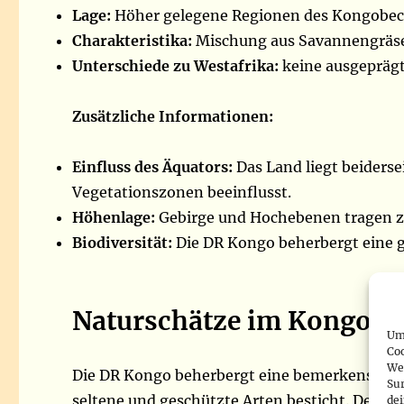
Lage:
Höher gelegene Regionen des Kongobeck
Charakteristika:
Mischung aus Savannengräser
Unterschiede zu Westafrika:
keine ausgeprägt
Zusätzliche Informationen:
Einfluss des Äquators:
Das Land liegt beiderse
Vegetationszonen beeinflusst.
Höhenlage:
Gebirge und Hochebenen tragen zur
Biodiversität:
Die DR Kongo beherbergt eine g
Naturschätze im Kongo: Ei
Um 
Co
We
Die DR Kongo beherbergt eine bemerkenswert vi
Sur
seltene und geschützte Arten besticht. Der 
de