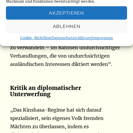
Merkmale und Funktionen beeinträchtigt werden.
Entscheidung des Regimes in Kinshasa und
AKZEPTIEREN
kritisiert die internationale Zusammenarbeit
für ihre Versuche, die Demokratische Republik
ABLEHNEN
Kongo in „einen Ort der Verbannung für
Cookie-Richtlinie
Datenschutzerklärung
Impressum
andernorts abgelehnte Bevölkerungsgruppen
zu verwandeln – im Rahmen undurchsichtiger
Verhandlungen, die von undurchsichtigen
ausländischen Interessen diktiert werden“.
Kritik an diplomatischer
Unterwerfung
„Das Kinshasa-Regime hat sich darauf
spezialisiert, sein eigenes Volk fremden
Mächten zu überlassen, indem es