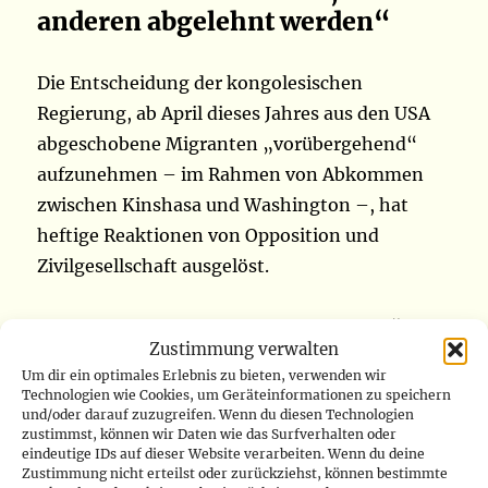
anderen abgelehnt werden“
Die Entscheidung der kongolesischen
Regierung, ab April dieses Jahres aus den USA
abgeschobene Migranten „vorübergehend“
aufzunehmen – im Rahmen von Abkommen
zwischen Kinshasa und Washington –, hat
heftige Reaktionen von Opposition und
Zivilgesellschaft ausgelöst.
Die Bürgerbewegung „Kampf für Wandel“
Zustimmung verwalten
(LUCHA) sieht darin einen Fehltritt in einer
Um dir ein optimales Erlebnis zu bieten, verwenden wir
Zeit, in der Kinshasa darum kämpft, „seine
Technologien wie Cookies, um Geräteinformationen zu speichern
und/oder darauf zuzugreifen. Wenn du diesen Technologien
Bürger zu schützen“.
zustimmst, können wir Daten wie das Surfverhalten oder
eindeutige IDs auf dieser Website verarbeiten. Wenn du deine
Zustimmung nicht erteilst oder zurückziehst, können bestimmte
In einer Erklärung verurteilt Lucha diese