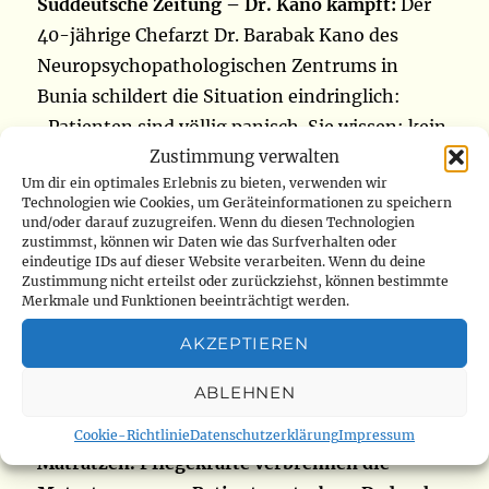
Süddeutsche Zeitung – Dr. Kano kämpft:
Der
40-jährige Chefarzt Dr. Barabak Kano des
Neuropsychopathologischen Zentrums in
Bunia schildert die Situation eindringlich:
„Patienten sind völlig panisch. Sie wissen: kein
Zustimmung verwalten
Impfstoff, keine Behandlung für Bundibugyo.
Um dir ein optimales Erlebnis zu bieten, verwenden wir
Blutproben müssen per Flugzeug nach
Technologien wie Cookies, um Geräteinformationen zu speichern
Kinshasa ins Labor – das Warten ist endlos. Es
und/oder darauf zuzugreifen. Wenn du diesen Technologien
zustimmst, können wir Daten wie das Surfverhalten oder
gibt keine täglichen Flüge Bunia–Kinshasa. Die
eindeutige IDs auf dieser Website verarbeiten. Wenn du deine
Patienten sind verängstigt. Ein positives
Zustimmung nicht erteilst oder zurückziehst, können bestimmte
Merkmale und Funktionen beeinträchtigt werden.
Ergebnis verstärkt die Panik noch.“
AKZEPTIEREN
Kano fasst zusammen:
„Die Lage ist
ABLEHNEN
katastrophal. Keine Isolierstationen. Alles
fehlt: Medikamente, Schutzkleidung, Betten,
Cookie-Richtlinie
Datenschutzerklärung
Impressum
Matratzen. Pflegekräfte verbrennen die