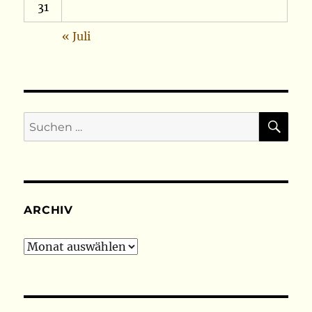
31
« Juli
SU
Suchen
nach:
ARCHIV
Archiv