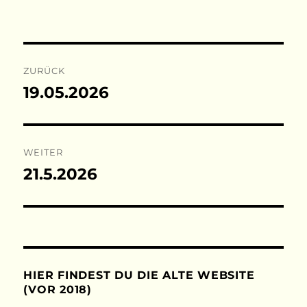
Beitragsnavigation
ZURÜCK
19.05.2026
Vorheriger
Beitrag:
WEITER
21.5.2026
Nächster
Beitrag:
HIER FINDEST DU DIE ALTE WEBSITE
(VOR 2018)