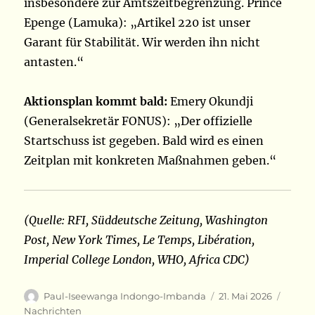
insbesondere zur Amtszeitbegrenzung. Prince
Epenge (Lamuka): „Artikel 220 ist unser
Garant für Stabilität. Wir werden ihn nicht
antasten.“
Aktionsplan kommt bald:
Emery Okundji
(Generalsekretär FONUS): „Der offizielle
Startschuss ist gegeben. Bald wird es einen
Zeitplan mit konkreten Maßnahmen geben.“
(Quelle: RFI, Süddeutsche Zeitung, Washington
Post, New York Times, Le Temps, Libération,
Imperial College London, WHO, Africa CDC)
Autor
Veröffentlicht
Kateg
Paul-Iseewanga Indongo-Imbanda
21. Mai 2026
am
Nachrichten