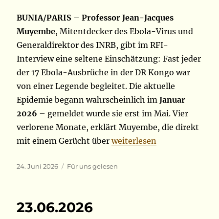
BUNIA/PARIS
–
Professor Jean-Jacques
Muyembe
, Mitentdecker des Ebola-Virus und
Generaldirektor des INRB, gibt im RFI-
Interview eine seltene Einschätzung: Fast jeder
der 17 Ebola-Ausbrüche in der DR Kongo war
von einer Legende begleitet. Die aktuelle
Epidemie begann wahrscheinlich im
Januar
2026
– gemeldet wurde sie erst im Mai. Vier
verlorene Monate, erklärt Muyembe, die direkt
„24.06.2026“
mit einem Gerücht über
weiterlesen
Veröffentlicht
Kategorien
24. Juni 2026
Für uns gelesen
am
23.06.2026