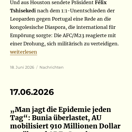
Und aus Houston sendete Präsident
Félix
Tshisekedi
nach dem 1:1-Unentschieden der
Leoparden gegen Portugal eine Rede an die
kongolesische Diaspora, die international für
Empörung sorgte: Die AFC/M23 reagierte mit
einer Drohung, sich militärisch zu verteidigen.
„18.06.2026“
weiterlesen
Veröffentlicht
Kategorien
18. Juni 2026
Nachrichten
am
17.06.2026
„Man jagt die Epidemie jeden
Tag“: Bunia überlastet, AU
mobilisiert 910 Millionen Dollar