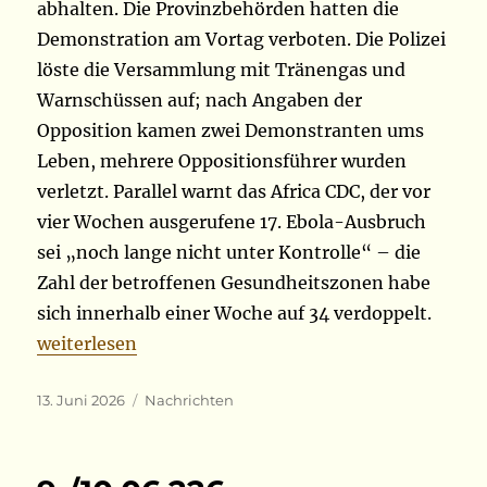
abhalten. Die Provinzbehörden hatten die
Demonstration am Vortag verboten. Die Polizei
löste die Versammlung mit Tränengas und
Warnschüssen auf; nach Angaben der
Opposition kamen zwei Demonstranten ums
Leben, mehrere Oppositionsführer wurden
verletzt. Parallel warnt das Africa CDC, der vor
vier Wochen ausgerufene 17. Ebola-Ausbruch
sei „noch lange nicht unter Kontrolle“ – die
Zahl der betroffenen Gesundheitszonen habe
sich innerhalb einer Woche auf 34 verdoppelt.
„12.06.2026“
weiterlesen
Veröffentlicht
Kategorien
13. Juni 2026
Nachrichten
am