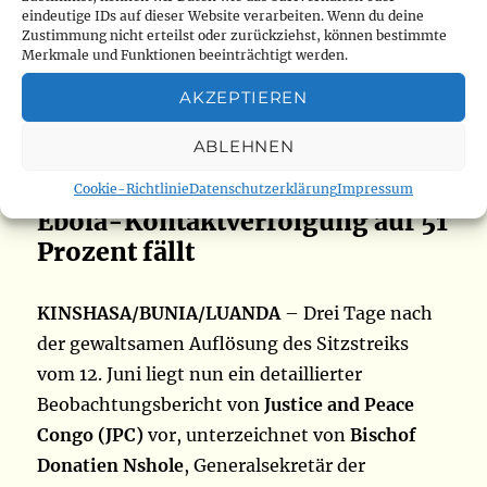
eindeutige IDs auf dieser Website verarbeiten. Wenn du deine
15.06.2026
Zustimmung nicht erteilst oder zurückziehst, können bestimmte
Merkmale und Funktionen beeinträchtigt werden.
JPC dokumentiert vorsätzliche
AKZEPTIEREN
Repression mit zwei Toten,
ABLEHNEN
Senat verabschiedet
Referendumsgesetz – während
Cookie-Richtlinie
Datenschutzerklärung
Impressum
Ebola-Kontaktverfolgung auf 51
Prozent fällt
KINSHASA/BUNIA/LUANDA
– Drei Tage nach
der gewaltsamen Auflösung des Sitzstreiks
vom 12. Juni liegt nun ein detaillierter
Beobachtungsbericht von
Justice and Peace
Congo (JPC)
vor, unterzeichnet von
Bischof
Donatien Nshole
, Generalsekretär der