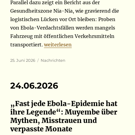
Parallel dazu zeigt ein Bericht aus der
Gesundheitszone Nia-Nia, wie gravierend die
logistischen Lücken vor Ort bleiben: Proben
von Ebola-Verdachtsfällen werden mangels
Fahrzeug mit öffentlichen Verkehrsmitteln
„24.06.2026“
transportiert.
weiterlesen
Veröffentlicht
Kategorien
25. Juni 2026
Nachrichten
am
24.06.2026
„Fast jede Ebola-Epidemie hat
ihre Legende“: Muyembe über
Mythen, Misstrauen und
verpasste Monate