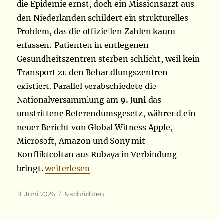
die Epidemie ernst, doch ein Missionsarzt aus
den Niederlanden schildert ein strukturelles
Problem, das die offiziellen Zahlen kaum
erfassen: Patienten in entlegenen
Gesundheitszentren sterben schlicht, weil kein
Transport zu den Behandlungszentren
existiert. Parallel verabschiedete die
Nationalversammlung am
9. Juni
das
umstrittene Referendumsgesetz, während ein
neuer Bericht von Global Witness Apple,
Microsoft, Amazon und Sony mit
Konfliktcoltan aus Rubaya in Verbindung
„9./10.06.226“
bringt.
weiterlesen
Veröffentlicht
Kategorien
11. Juni 2026
Nachrichten
am