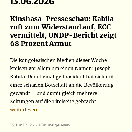
13.06.2026
Kinshasa-Presseschau: Kabila
ruft zum Widerstand auf, ECC
vermittelt, UNDP-Bericht zeigt
68 Prozent Armut
Die kongolesischen Medien dieser Woche
kreisen vor allem um einen Namen:
Joseph
Kabila
. Der ehemalige Präsident hat sich mit
einer scharfen Botschaft an die Bevölkerung
gewandt – und damit gleich mehrere
Zeitungen auf die Titelseite gebracht.
„13.06.2026“
weiterlesen
Veröffentlicht
Kategorien
13. Juni 2026
Für uns gelesen
am