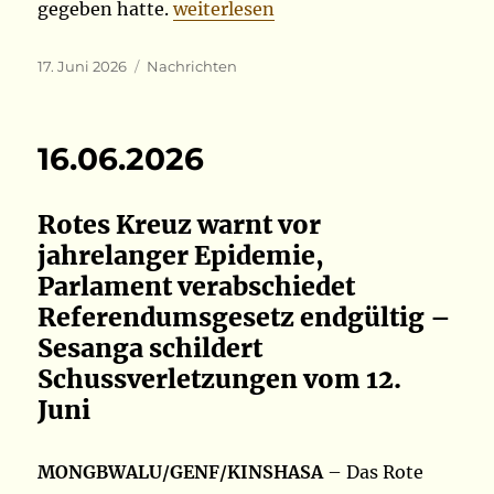
„17.06.2026“
gegeben hatte.
weiterlesen
Veröffentlicht
Kategorien
17. Juni 2026
Nachrichten
am
16.06.2026
Rotes Kreuz warnt vor
jahrelanger Epidemie,
Parlament verabschiedet
Referendumsgesetz endgültig –
Sesanga schildert
Schussverletzungen vom 12.
Juni
MONGBWALU/GENF/KINSHASA
– Das Rote