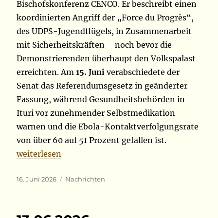
Bischofskonferenz CENCO. Er beschreibt einen
koordinierten Angriff der „Force du Progrès“,
des UDPS-Jugendflügels, in Zusammenarbeit
mit Sicherheitskräften – noch bevor die
Demonstrierenden überhaupt den Volkspalast
erreichten. Am
15. Juni
verabschiedete der
Senat das Referendumsgesetz in geänderter
Fassung, während Gesundheitsbehörden in
Ituri vor zunehmender Selbstmedikation
warnen und die Ebola-Kontaktverfolgungsrate
von über 60 auf 51 Prozent gefallen ist.
„15.06.2026“
weiterlesen
Veröffentlicht
Kategorien
16. Juni 2026
Nachrichten
am