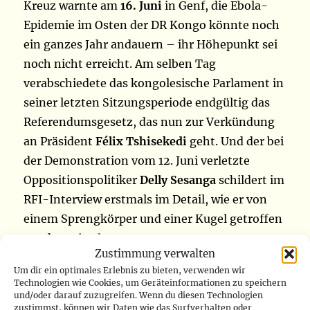
Kreuz warnte am
16. Juni
in Genf, die Ebola-
Epidemie im Osten der DR Kongo könnte noch
ein ganzes Jahr andauern – ihr Höhepunkt sei
noch nicht erreicht. Am selben Tag
verabschiedete das kongolesische Parlament in
seiner letzten Sitzungsperiode endgültig das
Referendumsgesetz, das nun zur Verkündung
an Präsident
Félix Tshisekedi
geht. Und der bei
der Demonstration vom 12. Juni verletzte
Oppositionspolitiker
Delly Sesanga
schildert im
RFI-Interview erstmals im Detail, wie er von
einem Sprengkörper und einer Kugel getroffen
„16.06.2026“
wurde.
weiterlesen
Zustimmung verwalten
Um dir ein optimales Erlebnis zu bieten, verwenden wir
Veröffentlicht
Kategorien
17. Juni 2026
Kommentare
Technologien wie Cookies, um Geräteinformationen zu speichern
am
und/oder darauf zuzugreifen. Wenn du diesen Technologien
zustimmst, können wir Daten wie das Surfverhalten oder