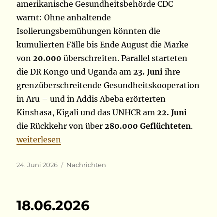
amerikanische Gesundheitsbehörde CDC
warnt: Ohne anhaltende
Isolierungsbemühungen könnten die
kumulierten Fälle bis Ende August die Marke
von
20.000
überschreiten. Parallel starteten
die DR Kongo und Uganda am
23. Juni
ihre
grenzüberschreitende Gesundheitskooperation
in Aru – und in Addis Abeba erörterten
Kinshasa, Kigali und das UNHCR am
22. Juni
die Rückkehr von über
280.000 Geflüchteten
.
„23.06.2026“
weiterlesen
Veröffentlicht
Kategorien
24. Juni 2026
Nachrichten
am
18.06.2026