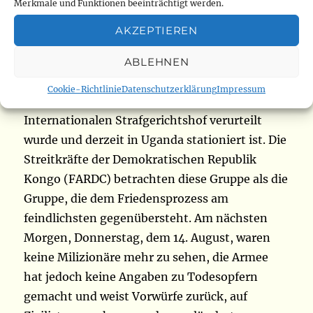
Schüsse zu hören. In Lopa gibt die
Merkmale und Funktionen beeinträchtigt werden.
kongolesische Armee an, auf einen Angriff der
AKZEPTIEREN
Konvention für die Volksrevolution (CRP)
reagiert zu haben. Die CRP ist eine bewaffnete
ABLEHNEN
Gruppe unter der Führung von Thomas
Cookie-Richtlinie
Datenschutzerklärung
Impressum
Lubanga, dem ersten Menschen, der 2012 vom
Internationalen Strafgerichtshof verurteilt
wurde und derzeit in Uganda stationiert ist. Die
Streitkräfte der Demokratischen Republik
Kongo (FARDC) betrachten diese Gruppe als die
Gruppe, die dem Friedensprozess am
feindlichsten gegenübersteht. Am nächsten
Morgen, Donnerstag, dem 14. August, waren
keine Milizionäre mehr zu sehen, die Armee
hat jedoch keine Angaben zu Todesopfern
gemacht und weist Vorwürfe zurück, auf