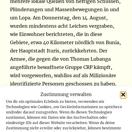
mehrere lokale Quellen von heftigen Schüssen,
Plünderungen und Massenbewegungen in und
um Lopa. Am Donnerstag, den 14. August,
wurden mindestens acht Leichen vergraben,
wie Einwohner berichteten, die in diese
Gebiete, etwa 40 Kilometer nördlich von Bunia,
der Hauptstadt Ituris, zurückkehrten. Der
Armee, die gegen die von Thomas Lubanga
angeführte bewaffnete Gruppe CRP kämpft,
wird vorgeworfen, wahllos auf als Milizionäre
identifizierte Personen geschossen zu haben.
Zustimmung verwalten
Seit Mittwoch, dem 13. August, flieht ein großer
Um dir ein optimales Erlebnis zu bieten, verwenden wir
Technologien wie Cookies, um Geräteinformationen zu speichern
Teil der lokalen Bevölkerung, vor allem Hema,
und/oder darauf zuzugreifen. Wenn du diesen Technologien
weiter in Richtung Bunia, der
zustimmst, können wir Daten wie das Surfverhalten oder
eindeutige IDs auf dieser Website verarbeiten. Wenn du deine
Provinzhauptstadt. Noch bis 22 Uhr war
Zustimmung nicht erteilst oder zurückziehst, können bestimmte