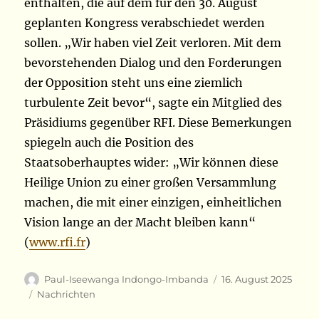
enthalten, die auf dem für den 30. August
geplanten Kongress verabschiedet werden
sollen. „Wir haben viel Zeit verloren. Mit dem
bevorstehenden Dialog und den Forderungen
der Opposition steht uns eine ziemlich
turbulente Zeit bevor“, sagte ein Mitglied des
Präsidiums gegenüber RFI. Diese Bemerkungen
spiegeln auch die Position des
Staatsoberhauptes wider: „Wir können diese
Heilige Union zu einer großen Versammlung
machen, die mit einer einzigen, einheitlichen
Vision lange an der Macht bleiben kann“
(
www.rfi.fr
)
Autor
Veröffentlicht
Paul-Iseewanga Indongo-Imbanda
16. August 2025
am
Kategorien
Nachrichten