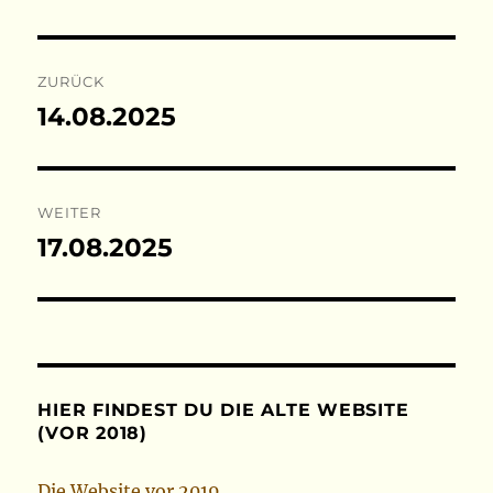
Beitragsnavigation
ZURÜCK
14.08.2025
Vorheriger
Beitrag:
WEITER
17.08.2025
Nächster
Beitrag:
HIER FINDEST DU DIE ALTE WEBSITE
(VOR 2018)
Die Website vor 2019