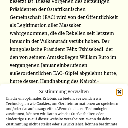
besetzt ist. Dieses Vorgehen des derzeitigen
Präsidenten der Ostafrikanischen
Gemeinschaft (EAC) wird von der Öffentlichkeit
als Legitimation aller Massaker
wahrgenommen, die die Rebellen seit letztem
Januar in der Vulkanstadt verübt haben. Der
kongolesische Präsident Félix Tshisekedi, der
den von seinem Amtskollegen William Ruto im
vergangenen Januar einberufenen
außerordentlichen EAC-Gipfel abgelehnt hatte,
hatte dessen Handhabung des Nairobi-
Prozesses scharf kritisiert und angedeutet, er
Zustimmung verwalten
habe sich „für Ruanda eingesetzt“. „Es gibt
Um dir ein optimales Erlebnis zu bieten, verwenden wir
Technologien wie Cookies, um Geräteinformationen zu speichern
zwei Prozesse. Es gab den Nairobi-Prozess
und/oder darauf zuzugreifen. Wenn du diesen Technologien
unter der Leitung von Uhuru Kenyatta, der
zustimmst, können wir Daten wie das Surfverhalten oder
eindeutige IDs auf dieser Website verarbeiten. Wenn du deine
später leider vom neuen Präsidenten William
Zustimmung nicht erteilst oder zurückziehst, können bestimmte