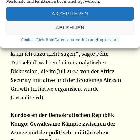
Ruto geleitet wurde. Er hat ihn sehr schlecht
Merkmale und Funktionen beeinträchtigt werden.
gemanagt. Der Prozess ist fast tot, abgesehen
AKZEPTIEREN
davon, dass der designierte Vermittler, Uhuru
Kenyatta, im Amt blieb. Er behielt zwar die
ABLEHNEN
Macht, aber der Prozess ist fast tot. Präsident
Cookie-Richtlinie
Datenschutzerklärung
Impressum
Ruto nahm sich der Sache Ruandas an. Mehr
kann ich dazu nicht sagen“, sagte Félix
Tshisekedi während einer analytischen
Diskussion, die im Juli 2024 von der Africa
Security Initiative und der Brookings African
Growth Initiative organisiert wurde
(actualite.cd)
Nordosten der Demokratischen Republik
Kongo: Gewaltsame Kämpfe zwischen der
Armee und der politisch-militärischen