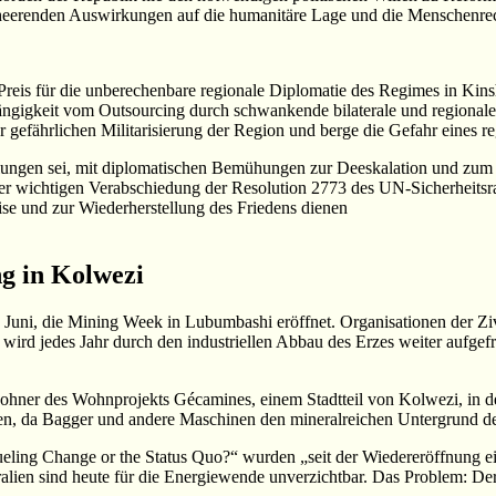
erheerenden Auswirkungen auf die humanitäre Lage und die Menschenrec
Preis für die unberechenbare regionale Diplomatie des Regimes in Kinsha
ngigkeit vom Outsourcing durch schwankende bilaterale und regionale Mi
r gefährlichen Militarisierung der Region und berge die Gefahr eines r
gelungen sei, mit diplomatischen Bemühungen zur Deeskalation und zu
aber wichtigen Verabschiedung der Resolution 2773 des UN-Sicherheitsr
e und zur Wiederherstellung des Friedens dienen
g in Kolwezi
ni, die Mining Week in Lubumbashi eröffnet. Organisationen der Zivi
 wird jedes Jahr durch den industriellen Abbau des Erzes weiter aufgefre
wohner des Wohnprojekts Gécamines, einem Stadtteil von Kolwezi, in d
 da Bagger und andere Maschinen den mineralreichen Untergrund der
eling Change or the Status Quo?“ wurden „seit der Wiedereröffnung e
alien sind heute für die Energiewende unverzichtbar. Das Problem: Der