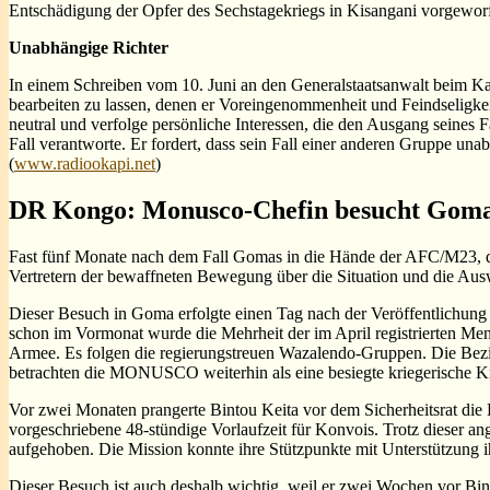
Entschädigung der Opfer des Sechstagekriegs in Kisangani vorgewor
Unabhängige Richter
In einem Schreiben vom 10. Juni an den Generalstaatsanwalt beim Kas
bearbeiten zu lassen, denen er Voreingenommenheit und Feindseligkei
neutral und verfolge persönliche Interessen, die den Ausgang seines 
Fall verantworte. Er fordert, dass sein Fall einer anderen Gruppe un
(
www.radiookapi.net
)
DR Kongo: Monusco-Chefin besucht Goma 
Fast fünf Monate nach dem Fall Gomas in die Hände der AFC/M23, di
Vertretern der bewaffneten Bewegung über die Situation und die Aus
Dieser Besuch in Goma erfolgte einen Tag nach der Veröffentlichun
schon im Vormonat wurde die Mehrheit der im April registrierten Me
Armee. Es folgen die regierungstreuen Wazalendo-Gruppen. Die B
betrachten die MONUSCO weiterhin als eine besiegte kriegerische Kr
Vor zwei Monaten prangerte Bintou Keita vor dem Sicherheitsrat die
vorgeschriebene 48-stündige Vorlaufzeit für Konvois. Trotz dieser 
aufgehoben. Die Mission konnte ihre Stützpunkte mit Unterstützung ih
Dieser Besuch ist auch deshalb wichtig, weil er zwei Wochen vor Bint