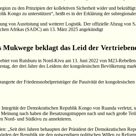
n zu den Prinzipien der kollektiven Sicherheit wider und bekräftigt
blik Kongo zu unterstützen“, heißt es in der Erklärung der subregionale
erung von Ausrüstung und weiterer Logistik. Der offizielle Abzug vo
lichen Afrikas (SADC) am 13. März 2025 angekündigt
s Mukwege beklagt das Leid der Vertrieben
Gebiet von Rutshuru in Nord-Kivu am 13. Juni 2022 von M23-Rebellen 
tag, der drei Jahre des Leidens der kongolesischen Bevölkerung marki
angerte der Friedensnobelpreisträger die Passivität der kongolesische
iale Integrität der Demokratischen Republik Kongo von Ruanda verletzt,
 Meinung nach haben die Besatzungstruppen nach und nach große Teile 
zen Nord- und Südkivu zu annektieren.
den: „Seit drei Jahren behaupten der Präsident der Demokratischen Re
örden der Republik nie den notwendigen politischen Willen zu Reforme