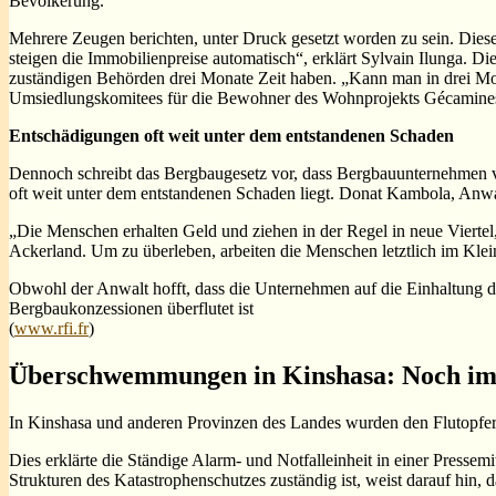
Bevölkerung.
Mehrere Zeugen berichten, unter Druck gesetzt worden zu sein. Die
steigen die Immobilienpreise automatisch“, erklärt Sylvain Ilunga.
zuständigen Behörden drei Monate Zeit haben. „Kann man in drei Mon
Umsiedlungskomitees für die Bewohner des Wohnprojekts Gécamines
Entschädigungen oft weit unter dem entstandenen Schaden
Dennoch schreibt das Bergbaugesetz vor, dass Bergbauunternehmen ver
oft weit unter dem entstandenen Schaden liegt. Donat Kambola, Anwal
„Die Menschen erhalten Geld und ziehen in der Regel in neue Vierte
Ackerland. Um zu überleben, arbeiten die Menschen letztlich im Kle
Obwohl der Anwalt hofft, dass die Unternehmen auf die Einhaltung de
Bergbaukonzessionen überflutet ist
(
www.rfi.fr
)
Überschwemmungen in Kinshasa: Noch imm
In Kinshasa und anderen Provinzen des Landes wurden den Flutopfern
Dies erklärte die Ständige Alarm- und Notfalleinheit in einer Pressem
Strukturen des Katastrophenschutzes zuständig ist, weist darauf hin, 