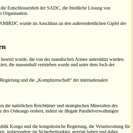
 die Entschlossenheit der SADC, die friedliche Lösung von
n Organisation.
n SAMIRDC wurde im Anschluss an den außerordentlichen Gipfel der
en
besetzt wurde, die von der ruandischen Armee unterstützt wurden.
ert, die massenhaft vertrieben wurde und unter dem Joch der
n Regierung und die „Komplizenschaft“ der internationalen
 um die natürlichen Reichtümer und strategischen Mineralien des
des Ostkongo erobert, indem sie illegale Parallelverwaltungen
publik Kongo und die kongolesische Regierung, die Verantwortung für
n, insbesondere im Sicherheitssektor, gezeigt haben und daher