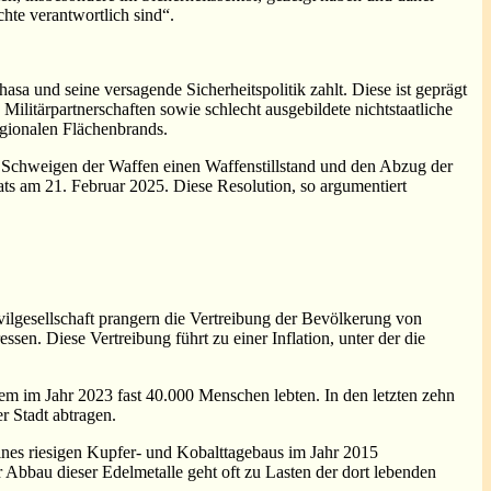
hte verantwortlich sind“.
sa und seine versagende Sicherheitspolitik zahlt. Diese ist geprägt
litärpartnerschaften sowie schlecht ausgebildete nichtstaatliche
egionalen Flächenbrands.
m Schweigen der Waffen einen Waffenstillstand und den Abzug der
ats am 21. Februar 2025. Diese Resolution, so argumentiert
lgesellschaft prangern die Vertreibung der Bevölkerung von
ssen. Diese Vertreibung führt zu einer Inflation, unter der die
em im Jahr 2023 fast 40.000 Menschen lebten. In den letzten zehn
 Stadt abtragen.
ines riesigen Kupfer- und Kobalttagebaus im Jahr 2015
 Abbau dieser Edelmetalle geht oft zu Lasten der dort lebenden