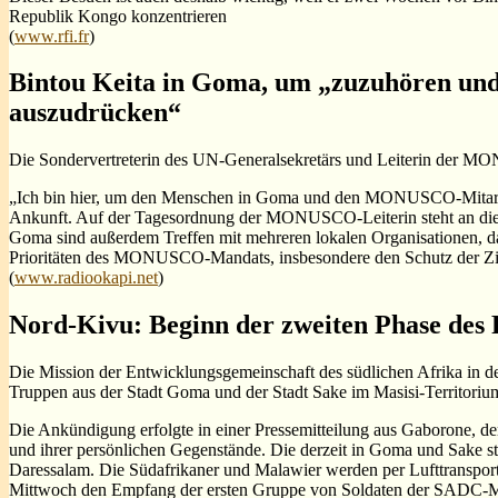
Republik Kongo konzentrieren
(
www.rfi.fr
)
Bintou Keita in Goma, um „zuzuhören un
auszudrücken“
Die Sondervertreterin des UN-Generalsekretärs und Leiterin der MON
„Ich bin hier, um den Menschen in Goma und den MONUSCO-Mitarbeiter
Ankunft. Auf der Tagesordnung der MONUSCO-Leiterin steht an die
Goma sind außerdem Treffen mit mehreren lokalen Organisationen, d
Prioritäten des MONUSCO-Mandats, insbesondere den Schutz der Zi
(
www.radiookapi.net
)
Nord-Kivu: Beginn der zweiten Phase des
Die Mission der Entwicklungsgemeinschaft des südlichen Afrika in 
Truppen aus der Stadt Goma und der Stadt Sake im Masisi-Territoriu
Die Ankündigung erfolgte in einer Pressemitteilung aus Gaborone, d
und ihrer persönlichen Gegenstände. Die derzeit in Goma und Sake sta
Daressalam. Die Südafrikaner und Malawier werden per Lufttransport i
Mittwoch den Empfang der ersten Gruppe von Soldaten der SADC-Mis