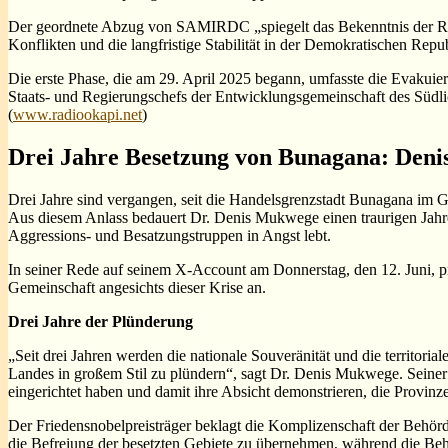
Der geordnete Abzug von SAMIRDC „spiegelt das Bekenntnis der Regio
Konflikten und die langfristige Stabilität in der Demokratischen Repu
Die erste Phase, die am 29. April 2025 begann, umfasste die Evakui
Staats- und Regierungschefs der Entwicklungsgemeinschaft des Süd
(
www.radiookapi.net
)
Drei Jahre Besetzung von Bunagana: Deni
Drei Jahre sind vergangen, seit die Handelsgrenzstadt Bunagana im 
Aus diesem Anlass bedauert Dr. Denis Mukwege einen traurigen Jahres
Aggressions- und Besatzungstruppen in Angst lebt.
In seiner Rede auf seinem X-Account am Donnerstag, den 12. Juni, pr
Gemeinschaft angesichts dieser Krise an.
Drei Jahre der Plünderung
„Seit drei Jahren werden die nationale Souveränität und die territor
Landes in großem Stil zu plündern“, sagt Dr. Denis Mukwege. Seiner
eingerichtet haben und damit ihre Absicht demonstrieren, die Provin
Der Friedensnobelpreisträger beklagt die Komplizenschaft der Behör
die Befreiung der besetzten Gebiete zu übernehmen, während die Beh