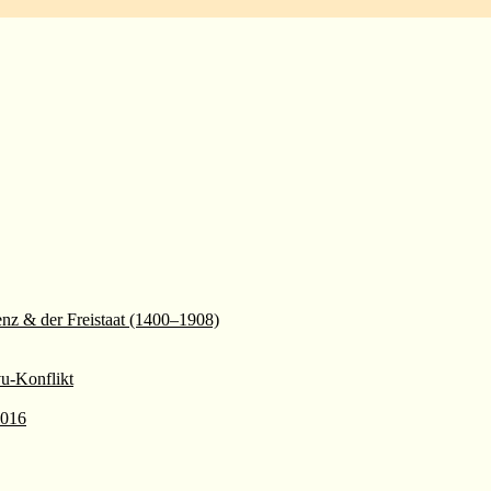
enz & der Freistaat (1400–1908)
vu-Konflikt
2016