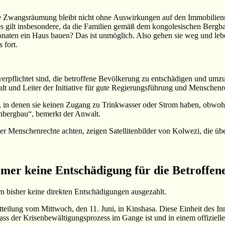
se Zwangsräumung bleibt nicht ohne Auswirkungen auf den Immobilienm
 Dies gilt insbesondere, da die Familien gemäß dem kongolesischen Be
aten ein Haus bauen? Das ist unmöglich. Also gehen sie weg und leben
 fort.
pflichtet sind, die betroffene Bevölkerung zu entschädigen und umzusi
t und Leiter der Initiative für gute Regierungsführung und Menschenre
l, in denen sie keinen Zugang zu Trinkwasser oder Strom haben, obwoh
inbergbau“, bemerkt der Anwalt.
r Menschenrechte achten, zeigen Satellitenbilder von Kolwezi, die üb
er keine Entschädigung für die Betroffen
 bisher keine direkten Entschädigungen ausgezahlt.
itteilung vom Mittwoch, den 11. Juni, in Kinshasa. Diese Einheit des In
dass der Krisenbewältigungsprozess im Gange ist und in einem offizielle