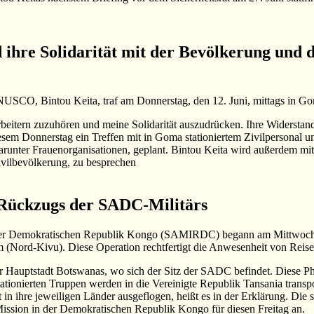
d ihre Solidarität mit der Bevölkerung u
USCO, Bintou Keita, traf am Donnerstag, den 12. Juni, mittags in Go
n zuzuhören und meine Solidarität auszudrücken. Ihre Widerstandsfäh
sem Donnerstag ein Treffen mit in Goma stationiertem Zivilpersona
arunter Frauenorganisationen, geplant. Bintou Keita wird außerdem m
vilbevölkerung, zu besprechen
 Rückzugs der SADC-Militärs
der Demokratischen Republik Kongo (SAMIRDC) begann am Mittwoch, de
m (Nord-Kivu). Diese Operation rechtfertigt die Anwesenheit von Reise
er Hauptstadt Botswanas, wo sich der Sitz der SADC befindet. Diese 
tionierten Truppen werden in die Vereinigte Republik Tansania transpor
n ihre jeweiligen Länder ausgeflogen, heißt es in der Erklärung. Die s
sion in der Demokratischen Republik Kongo für diesen Freitag an.