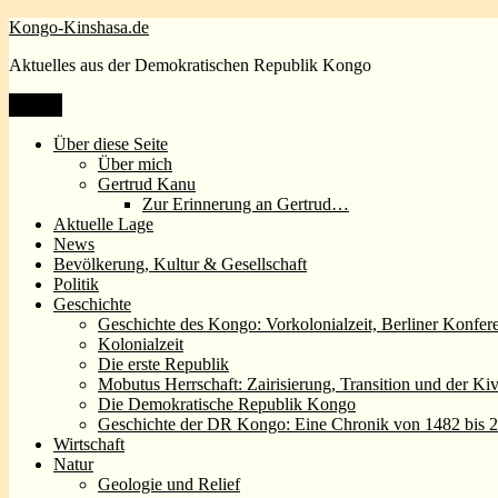
Zum
Kongo-Kinshasa.de
Inhalt
Aktuelles aus der Demokratischen Republik Kongo
springen
Menü
Über diese Seite
Über mich
Gertrud Kanu
Zur Erinnerung an Gertrud…
Aktuelle Lage
News
Bevölkerung, Kultur & Gesellschaft
Politik
Geschichte
Geschichte des Kongo: Vorkolonialzeit, Berliner Konfer
Kolonialzeit
Die erste Republik
Mobutus Herrschaft: Zairisierung, Transition und der Ki
Die Demokratische Republik Kongo
Geschichte der DR Kongo: Eine Chronik von 1482 bis 
Wirtschaft
Natur
Geologie und Relief