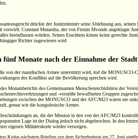
fen.
sationsgericht drückte der Justizminister seine Ablehnung aus, seine
t vorwirft. Constant Mutamba, der von Firmin Mvonde angeklagte Justiz
Falles beeinflussen würden. Seines Erachtens könne keine gerechte Just
abhängiger Richter zugewiesen wird
fünf Monate nach der Einnahme der Stad
e von der ruandischen Armee unterstützt wird, traf die MONUSCO-Chef
wirkungen des Konflikts auf die Bevölkerung sprechen wird.
g des Monatsberichts des Gemeinsamen Menschenrechtsbüros der Verei
nschenrechtsverletzungen und -verstöße bewaffneten Gruppen zugeschr
eziehungen zwischen der MONUSCO und der AFC/M23 waren nie unkomp
aft, genau wie die kongolesische Armee.
 Beschränkungen an, die der Mission in den von der AFC/M23 kontrolli
angespannten Lage ist der Dialog jedoch nicht abgebrochen. In den l
rer eigenen Militäreskorte wieder versorgen.
ou Keitas nächstem Briefing vor dem Sicherheitsrat am 27. Juni stattfi