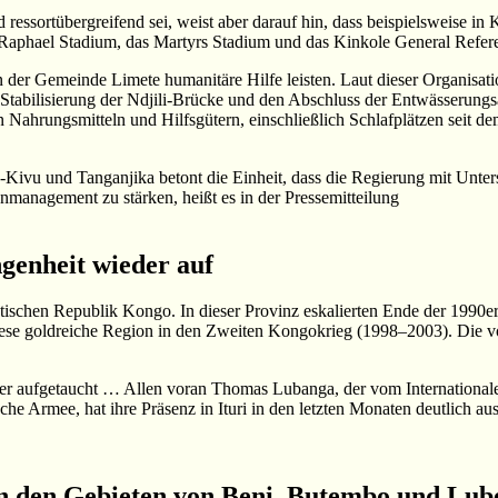
ressortübergreifend sei, weist aber darauf hin, dass beispielsweise in
 Raphael Stadium, das Martyrs Stadium und das Kinkole General Refere
 der Gemeinde Limete humanitäre Hilfe leisten. Laut dieser Organisati
 Stabilisierung der Ndjili-Brücke und den Abschluss der Entwässerun
ahrungsmitteln und Hilfsgütern, einschließlich Schlafplätzen seit dem 
vu und Tanganjika betont die Einheit, dass die Regierung mit Unterst
management zu stärken, heißt es in der Pressemitteilung
ngenheit wieder auf
ischen Republik Kongo. In dieser Provinz eskalierten Ende der 1990er J
ese goldreiche Region in den Zweiten Kongokrieg (1998–2003). Die v
der aufgetaucht … Allen voran Thomas Lubanga, der vom Internationalen
e Armee, hat ihre Präsenz in Ituri in den letzten Monaten deutlich au
in den Gebieten von Beni, Butembo und Lub