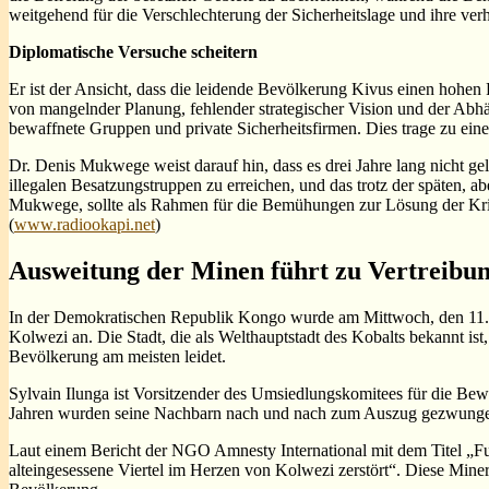
weitgehend für die Verschlechterung der Sicherheitslage und ihre v
Diplomatische Versuche scheitern
Er ist der Ansicht, dass die leidende Bevölkerung Kivus einen hohen 
von mangelnder Planung, fehlender strategischer Vision und der Abhä
bewaffnete Gruppen und private Sicherheitsfirmen. Dies trage zu eine
Dr. Denis Mukwege weist darauf hin, dass es drei Jahre lang nicht 
illegalen Besatzungstruppen zu erreichen, und das trotz der späten, 
Mukwege, sollte als Rahmen für die Bemühungen zur Lösung der Kris
(
www.radiookapi.net
)
Ausweitung der Minen führt zu Vertreibun
In der Demokratischen Republik Kongo wurde am Mittwoch, den 11. Ju
Kolwezi an. Die Stadt, die als Welthauptstadt des Kobalts bekannt ist,
Bevölkerung am meisten leidet.
Sylvain Ilunga ist Vorsitzender des Umsiedlungskomitees für die Be
Jahren wurden seine Nachbarn nach und nach zum Auszug gezwungen,
Laut einem Bericht der NGO Amnesty International mit dem Titel „Fu
alteingesessene Viertel im Herzen von Kolwezi zerstört“. Diese Miner