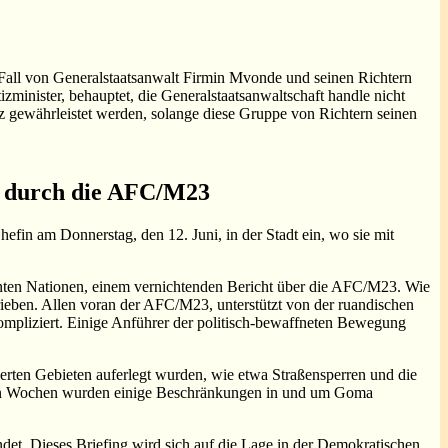
n Fall von Generalstaatsanwalt Firmin Mvonde und seinen Richtern
minister, behauptet, die Generalstaatsanwaltschaft handle nicht
iz gewährleistet werden, solange diese Gruppe von Richtern seinen
t durch die AFC/M23
in am Donnerstag, den 12. Juni, in der Stadt ein, wo sie mit
nten Nationen, einem vernichtenden Bericht über die AFC/M23. Wie
ieben. Allen voran der AFC/M23, unterstützt von der ruandischen
liziert. Einige Anführer der politisch-bewaffneten Bewegung
erten Gebieten auferlegt wurden, wie etwa Straßensperren und die
etzten Wochen wurden einige Beschränkungen in und um Goma
ndet. Dieses Briefing wird sich auf die Lage in der Demokratischen