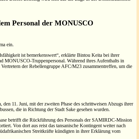
nd dem Personal der MONUSCO
ma ein.
igkeit ist bemerkenswert“, erklärte Bintou Keita bei ihrer
l und MONUSCO-Truppenpersonal. Während ihres Aufenthalts in
it Vertretern der Rebellengruppe AFC/M23 zusammentreffen, um die
n 11. Juni, mit der zweiten Phase des schrittweisen Abzugs ihrer
bussen, die in Richtung der Stadt Sake gesehen wurden.
Phase betrifft die Rückführung des Personals der SAMIRDC-Mission
tiert. Von dort aus reist das tansanische Kontingent weiter nach
üdafrikanischen Streitkräfte kündigten in ihrer Erklärung vom