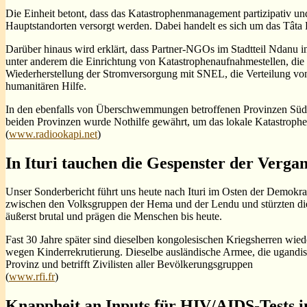
Die Einheit betont, dass das Katastrophenmanagement partizipativ und 
Hauptstandorten versorgt werden. Dabei handelt es sich um das Tâta
Darüber hinaus wird erklärt, dass Partner-NGOs im Stadtteil Ndanu in
unter anderem die Einrichtung von Katastrophenaufnahmestellen, die
Wiederherstellung der Stromversorgung mit SNEL, die Verteilung von N
humanitären Hilfe.
In den ebenfalls von Überschwemmungen betroffenen Provinzen Süd-Ki
beiden Provinzen wurde Nothilfe gewährt, um das lokale Katastrophen
(
www.radiookapi.net
)
In Ituri tauchen die Gespenster der Verga
Unser Sonderbericht führt uns heute nach Ituri im Osten der Demokrat
zwischen den Volksgruppen der Hema und der Lendu und stürzten di
äußerst brutal und prägen die Menschen bis heute.
Fast 30 Jahre später sind dieselben kongolesischen Kriegsherren wie
wegen Kinderrekrutierung. Dieselbe ausländische Armee, die ugandisch
Provinz und betrifft Zivilisten aller Bevölkerungsgruppen
(
www.rfi.fr
)
Knappheit an Inputs für HIV/AIDS-Tests 