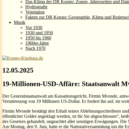
Das Klima der DR Kongo: Zonen, Jahreszeiten und Dat
Hydrografie
Vegetation
Fakten zur DR Kongo: Geographie, Klima und Bodensc
Musik
Vor 1930
1930 und 1950
1950 bis 1960
1960er-Jahre
Nach 1970
12.05.2025
19-Millionen-USD-Affäre: Staatsanwalt M
Der Generalstaatsanwalt am Kassationsgericht, Firmin Mvonde, antw
Veruntreuung von 19 Millionen US-Dollar. Er fordert ihn auf, im we
Firmin Mvonde bestätigt den Erhalt seines Ablehnungsschreibens und
öffentlicher Gelder angeklagt werden, ist für Sie abgeschlossen“, h
des Gesetzes gehandelt, ungeachtet aller sonstigen Erwägungen. Die
Am Montag, den 9. Juni, hatte er die Nationalversammlung um die Er