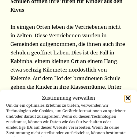
Schulen öffnen ihre Türen für Kinder aus den
Kivus
In einigen Orten leben die Vertriebenen nicht
in Zelten. Diese Vertriebenen wurden in
Gemeinden aufgenommen, die ihnen auch ihre
Schulen geöffnet haben. Dies ist der Fall in
Kabimba, einem kleinen Ort an einem Hang,
etwa sechzig Kilometer nordöstlich von
Kalemie. Auf dem Hof der brandneuen Schule
gehen die Kinder in ihre Klassenräume. Unter
den Schülern sind auch Vertriebene aus der
Zustimmung verwalten
M23-Krise, die nicht in einem Lager leben.
Um dir ein optimales Erlebnis zu bieten, verwenden wir
Technologien wie Cookies, um Geräteinformationen zu speichern
„Die Behörden waren der Ansicht, dass es
und/oder darauf zuzugreifen. Wenn du diesen Technologien
besser sei, die Neuankömmlinge direkt in die
zustimmst, können wir Daten wie das Surfverhalten oder
eindeutige IDs auf dieser Website verarbeiten. Wenn du deine
Haushalte zu integrieren, um weiterhin in
Zustimmung nicht erteilst oder zurückziehst, können bestimmte