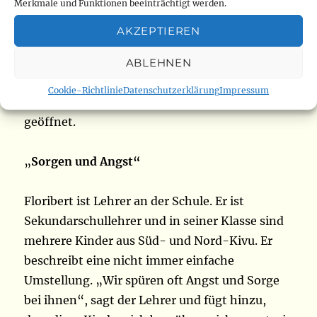
Frieden leben zu können und eine
Merkmale und Funktionen beeinträchtigt werden.
Stigmatisierung zu vermeiden“, erklärt Danièle
AKZEPTIEREN
Monni vom UNHCR. „So wird eine Trennung
zwischen diesen Menschen und der lokalen
ABLEHNEN
Gemeinschaft vermieden.“ Einige Haushalte
Cookie-Richtlinie
Datenschutzerklärung
Impressum
haben daher ihre Häuser für diese Vertriebenen
geöffnet.
„
Sorgen und Angst“
Floribert ist Lehrer an der Schule. Er ist
Sekundarschullehrer und in seiner Klasse sind
mehrere Kinder aus Süd- und Nord-Kivu. Er
beschreibt eine nicht immer einfache
Umstellung. „Wir spüren oft Angst und Sorge
bei ihnen“, sagt der Lehrer und fügt hinzu,