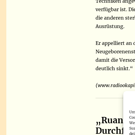
Techniken ange
verfügbar ist. D
die anderen ste
Ausrüstung.
Er appelliert an
Neugeborenensta
damit die Versor
deutlich sinkt.“
(www.radiookapi
Um 
„Ruanda 
Co
We
Durchfüh
Sur
de