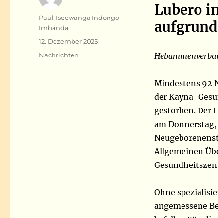
Lubero i
Autor
Paul-Iseewanga Indongo-
aufgrund
Imbanda
Veröffentlicht
12. Dezember 2025
am
Kategorien
Nachrichten
Hebammenverband
Mindestens 92 N
der Kayna-Gesun
gestorben. Der 
am Donnerstag, d
Neugeborenenste
Allgemeinen Üb
Gesundheitszent
Ohne spezialisi
angemessene Be