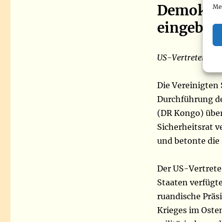
Demokrat
Me
eingebun
US-Vertreter bei
Die Vereinigten 
Durchführung de
(DR Kongo) über
Sicherheitsrat v
und betonte die
Der US-Vertreter
Staaten verfügte
ruandische Präs
Krieges im Oste