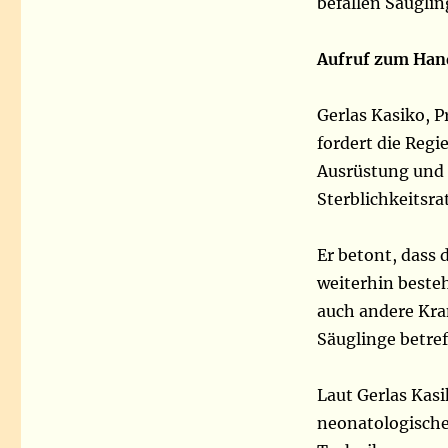
befallen Säuglin
Aufruf zum Han
Gerlas Kasiko, 
fordert die Reg
Ausrüstung und 
Sterblichkeitsr
Er betont, dass 
weiterhin besteh
auch andere Kra
Säuglinge betref
Laut Gerlas Kas
neonatologische