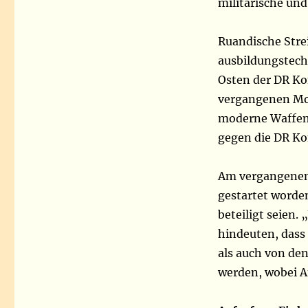
militärische und
Ruandische Strei
ausbildungstechn
Osten der DR K
vergangenen Mo
moderne Waffens
gegen die DR Ko
Am vergangenen 
gestartet worden
beteiligt seien.
hindeuten, dass
als auch von de
werden, wobei An