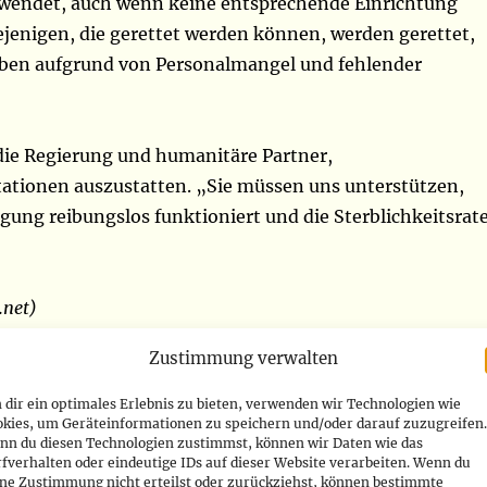
wendet, auch wenn keine entsprechende Einrichtung
iejenigen, die gerettet werden können, werden gerettet,
rben aufgrund von Personalmangel und fehlender
 die Regierung und humanitäre Partner,
tionen auszustatten. „Sie müssen uns unterstützen,
gung reibungslos funktioniert und die Sterblichkeitsrat
.net)
Zustimmung verwalten
dir ein optimales Erlebnis zu bieten, verwenden wir Technologien wie
war eng in die Planung und
okies, um Geräteinformationen zu speichern und/oder darauf zuzugreifen.
nn du diesen Technologien zustimmst, können wir Daten wie das
rung des Krieges im Osten der
fverhalten oder eindeutige IDs auf dieser Website verarbeiten. Wenn du
ine Zustimmung nicht erteilst oder zurückziehst, können bestimmte