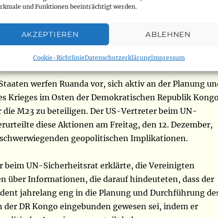
ischen Republik Kongo
rkmale und Funktionen beeinträchtigt werden.
den“, behaupten die USA
AKZEPTIEREN
ABLEHNEN
m UN-Sicherheitsrat verurteilt Ruandas Aktionen
Cookie-Richtlinie
Datenschutzerklärung
Impressum
Staaten werfen Ruanda vor, sich aktiv an der Planung un
s Krieges im Osten der Demokratischen Republik Kong
 die M23 zu beteiligen. Der US-Vertreter beim UN-
erurteilte diese Aktionen am Freitag, den 12. Dezember,
 schwerwiegenden geopolitischen Implikationen.
 beim UN-Sicherheitsrat erklärte, die Vereinigten
n über Informationen, die darauf hindeuteten, dass der
ident jahrelang eng in die Planung und Durchführung de
n der DR Kongo eingebunden gewesen sei, indem er