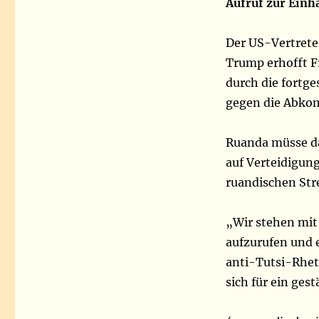
Aufruf zur Ein
Der US-Vertreter
Trump erhofft Fr
durch die fortg
gegen die Abko
Ruanda müsse d
auf Verteidigun
ruandischen Stre
„Wir stehen mit
aufzurufen und 
anti-Tutsi-Rheto
sich für ein ge