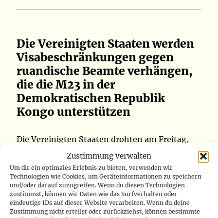
Die Vereinigten Staaten werden
Visabeschränkungen gegen
ruandische Beamte verhängen,
die die M23 in der
Demokratischen Republik
Kongo unterstützen
Die Vereinigten Staaten drohten am Freitag,
den 6. März, mit neuen Sanktionen gegen
Zustimmung verwalten
ruandische Regierungsvertreter, nur wenige
Um dir ein optimales Erlebnis zu bieten, verwenden wir
Technologien wie Cookies, um Geräteinformationen zu speichern
Tage nachdem sie bereits die ruandische Armee
und/oder darauf zuzugreifen. Wenn du diesen Technologien
und mehrere ruandische Staatsangehörige
zustimmst, können wir Daten wie das Surfverhalten oder
eindeutige IDs auf dieser Website verarbeiten. Wenn du deine
wegen ihrer mutmaßlichen Rolle bei der
Zustimmung nicht erteilst oder zurückziehst, können bestimmte