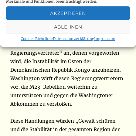
Instabilität im Osten der Demokratischen
Merkmale und Funktionen beeinträchtigt werden.
Republik Kongo mit Sanktionen belegt hatten.
AKZEPTIEREN
ABLEHNEN
In einer Erklärung kündigte das US-
Außenministerium Visabeschränkungen gegen
Cookie-Richtlinie
Datenschutzerklärung
Impressum
„mehrere hochrangige ruandische
Regierungsvertreter“ an, denen vorgeworfen
wird, die Instabilität im Osten der
Demokratischen Republik Kongo anzuheizen.
Washington wirft diesen Regierungsvertretern
vor, die M23-Rebellion weiterhin zu
unterstützen und gegen die Washingtoner
Abkommen zu verstoßen.
Diese Handlungen würden „Gewalt schüren
und die Stabilität in der gesamten Region der