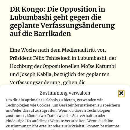
DR Kongo: Die Opposition in
Lubumbashi geht gegen die
geplante Verfassungsänderung
auf die Barrikaden
Eine Woche nach dem Medienauftritt von
Präsident Félix Tshisekedi in Lubumbashi, der
Hochburg der Oppositionellen Moïse Katumbi
und Joseph Kabila, bezüglich der geplanten
Verfassungsänderung, gehen die
Oppositionsparteien auf die Barrikaden. Diese
Zustimmung verwalten
Gruppierungen, darunter Ensemble pour la
Um dir ein optimales Erlebnis zu bieten, verwenden wir
Technologien wie Cookies, um Geräteinformationen zu speichern
République von Moïse Katumbi, LDG von
und/oder darauf zuzugreifen. Wenn du diesen Technologien
Matata Ponyo, Ecidé von Martin Fayulu und
zustimmst, können wir Daten wie das Surfverhalten oder
eindeutige IDs auf dieser Website verarbeiten. Wenn du deine
Piste von Seth Kikuni, die sich in der neuen
Zustimmung nicht erteilst oder zurückziehst, können bestimmte