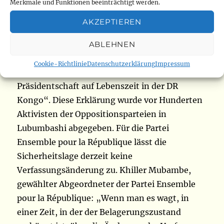
Plattform Front Social zusammengeschlossen
Merkmale und Funktionen beeinträchtigt werden.
haben, lehnen jegliche Verfassungsänderung
AKZEPTIEREN
strikt ab.
ABLEHNEN
„Unisono, lasst uns laut und deutlich sagen.
Cookie-Richtlinie
Datenschutzerklärung
Impressum
Keine Änderung der Verfassung. Keine
Präsidentschaft auf Lebenszeit in der DR
Kongo“. Diese Erklärung wurde vor Hunderten
Aktivisten der Oppositionsparteien in
Lubumbashi abgegeben. Für die Partei
Ensemble pour la République lässt die
Sicherheitslage derzeit keine
Verfassungsänderung zu. Khiller Mubambe,
gewählter Abgeordneter der Partei Ensemble
pour la République: „Wenn man es wagt, in
einer Zeit, in der der Belagerungszustand