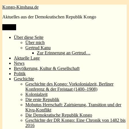
Zum
Kongo-Kinshasa.de
Inhalt
Aktuelles aus der Demokratischen Republik Kongo
springen
Menü
Über diese Seite
Über mich
Gertrud Kanu
Zur Erinnerung an Gertrud…
Aktuelle Lage
News
Bevölkerung, Kultur & Gesellschaft
Politik
Geschichte
Geschichte des Kongo: Vorkolonialzeit, Berliner
Konferenz & der Freistaat (1400–1908)
Kolonialzeit
Die erste Republik
Mobutus Herrschaft: Zairisierung, Transition und der
Kivu-Konflikt
Die Demokratische Republik Kongo
Geschichte der DR Kongo: Eine Chronik von 1482 bis
2016