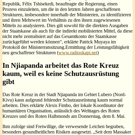
Republik, Félix Tshisekedi, beauftragte die Regierung, einen
Prozess einzuleiten, um die in den letzten Jahren geschaffenen
Strukturen, insbesondere innerhalb der Ministerien, zu identifizieren
und ihren Mehrwert im Verhältnis zu den ihnen zugewiesenen
Mitteln zu analysieren. Dies gilt sowohl für die direkten Ausgaben
der Staatskasse als auch für die indirekt mobilisierten Mittel, da diese
nicht mehr zentralisiert auf das Gesamtkonto der Staatskasse
zurückgeführt werden können“, erklärte Patrick Muyaya im
Protokoll der Ministerratssitzung.Ermittlung der Leistungsfähigkeit
neu geschaffener Strukturen (
www.radiookapi.net
)
In Njiapanda arbeitet das Rote Kreuz
kaum, weil es keine Schutzausrüstung
gibt
Das Rote Kreuz in der Stadt Njiapanda im Gebiet Lubero (Nord-
Kivu) kann aufgrund fehlender Schutzausrüstung kaum normal
arbeiten. Dies erklärte Alexis Fimbo, der lokale Koordinator der
humanitären Organisation, anlässlich des Welttages des Roten
Kreuzes und des Roten Halbmonds am Donnerstag, dem 8. Mai.
Ihm zufolge sind Freiwillige, die verwesende Leichen begraben,
besonders gesundheitlichen Risiken ausgesetzt. „Seit dem Massaker