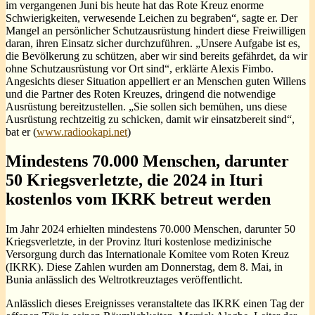
im vergangenen Juni bis heute hat das Rote Kreuz enorme
Schwierigkeiten, verwesende Leichen zu begraben“, sagte er. Der
Mangel an persönlicher Schutzausrüstung hindert diese Freiwilligen
daran, ihren Einsatz sicher durchzuführen. „Unsere Aufgabe ist es,
die Bevölkerung zu schützen, aber wir sind bereits gefährdet, da wir
ohne Schutzausrüstung vor Ort sind“, erklärte Alexis Fimbo.
Angesichts dieser Situation appelliert er an Menschen guten Willens
und die Partner des Roten Kreuzes, dringend die notwendige
Ausrüstung bereitzustellen. „Sie sollen sich bemühen, uns diese
Ausrüstung rechtzeitig zu schicken, damit wir einsatzbereit sind“,
bat er (
www.radiookapi.net
)
Mindestens 70.000 Menschen, darunter
50 Kriegsverletzte, die 2024 in Ituri
kostenlos vom IKRK betreut werden
Im Jahr 2024 erhielten mindestens 70.000 Menschen, darunter 50
Kriegsverletzte, in der Provinz Ituri kostenlose medizinische
Versorgung durch das Internationale Komitee vom Roten Kreuz
(IKRK). Diese Zahlen wurden am Donnerstag, dem 8. Mai, in
Bunia anlässlich des Weltrotkreuztages veröffentlicht.
Anlässlich dieses Ereignisses veranstaltete das IKRK einen Tag der