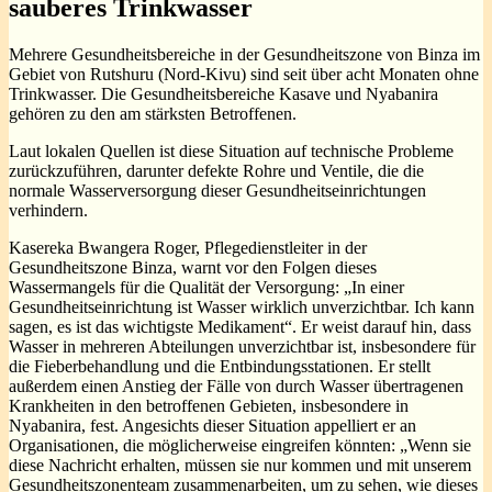
sauberes
Trinkwasser
Mehrere Gesundheitsbereiche in der Gesundheitszone von Binza im
Gebiet von Rutshuru (Nord-Kivu) sind seit über acht Monaten ohne
Trinkwasser. Die Gesundheitsbereiche Kasave und Nyabanira
gehören zu den am stärksten Betroffenen.
Laut lokalen Quellen ist diese Situation auf technische Probleme
zurückzuführen, darunter defekte Rohre und Ventile, die die
normale Wasserversorgung dieser Gesundheitseinrichtungen
verhindern.
Kasereka Bwangera Roger, Pflegedienstleiter in der
Gesundheitszone Binza, warnt vor den Folgen dieses
Wassermangels für die Qualität der Versorgung: „In einer
Gesundheitseinrichtung ist Wasser wirklich unverzichtbar. Ich kann
sagen, es ist das wichtigste Medikament“. Er weist darauf hin, dass
Wasser in mehreren Abteilungen unverzichtbar ist, insbesondere für
die Fieberbehandlung und die Entbindungsstationen. Er stellt
außerdem einen Anstieg der Fälle von durch Wasser übertragenen
Krankheiten in den betroffenen Gebieten, insbesondere in
Nyabanira, fest. Angesichts dieser Situation appelliert er an
Organisationen, die möglicherweise eingreifen könnten: „Wenn sie
diese Nachricht erhalten, müssen sie nur kommen und mit unserem
Gesundheitszonenteam zusammenarbeiten, um zu sehen, wie dieses