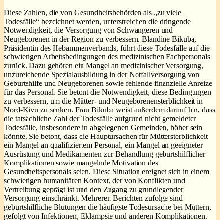
Diese Zahlen, die von Gesundheitsbehörden als „zu viele
Todesfälle“ bezeichnet werden, unterstreichen die dringende
Notwendigkeit, die Versorgung von Schwangeren und
Neugeborenen in der Region zu verbessern. Blandine Bikuba,
Präsidentin des Hebammenverbands, führt diese Todesfälle auf die
schwierigen Arbeitsbedingungen des medizinischen Fachpersonals
zurück. Dazu gehören ein Mangel an medizinischer Versorgung,
unzureichende Spezialausbildung in der Notfallversorgung von
Geburtshilfe und Neugeborenen sowie fehlende finanzielle Anreize
für das Personal. Sie betont die Notwendigkeit, diese Bedingungen
zu verbessern, um die Mütter- und Neugeborenensterblichkeit in
Nord-Kivu zu senken. Frau Bikuba weist außerdem darauf hin, dass
die tatsächliche Zahl der Todesfälle aufgrund nicht gemeldeter
Todesfälle, insbesondere in abgelegenen Gemeinden, höher sein
könnte. Sie betont, dass die Hauptursachen für Müttersterblichkeit
ein Mangel an qualifiziertem Personal, ein Mangel an geeigneter
Ausrüstung und Medikamenten zur Behandlung geburtshilflicher
Komplikationen sowie mangelnde Motivation des
Gesundheitspersonals seien. Diese Situation ereignet sich in einem
schwierigen humanitären Kontext, der von Konflikten und
Vertreibung geprägt ist und den Zugang zu grundlegender
Versorgung einschränkt. Mehreren Berichten zufolge sind
geburtshilfliche Blutungen die häufigste Todesursache bei Müttern,
gefolgt von Infektionen, Eklampsie und anderen Komplikationen.