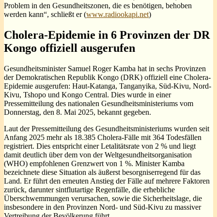
Problem in den Gesundheitszonen, die es benötigen, behoben
werden kann“, schließt er (
www.radiookapi.net
)
Cholera-Epidemie in 6 Provinzen der DR
Kongo offiziell ausgerufen
Gesundheitsminister Samuel Roger Kamba hat in sechs Provinzen
der Demokratischen Republik Kongo (DRK) offiziell eine Cholera-
Epidemie ausgerufen: Haut-Katanga, Tanganyika, Süd-Kivu, Nord-
Kivu, Tshopo und Kongo Central. Dies wurde in einer
Pressemitteilung des nationalen Gesundheitsministeriums vom
Donnerstag, den 8. Mai 2025, bekannt gegeben.
Laut der Pressemitteilung des Gesundheitsministeriums wurden seit
Anfang 2025 mehr als 18.385 Cholera-Fälle mit 364 Todesfällen
registriert. Dies entspricht einer Letalitätsrate von 2 % und liegt
damit deutlich über dem von der Weltgesundheitsorganisation
(WHO) empfohlenen Grenzwert von 1 %. Minister Kamba
bezeichnete diese Situation als äußerst besorgniserregend für das
Land. Er führt den erneuten Anstieg der Fälle auf mehrere Faktoren
zurück, darunter sintflutartige Regenfälle, die erhebliche
Überschwemmungen verursachen, sowie die Sicherheitslage, die
insbesondere in den Provinzen Nord- und Süd-Kivu zu massiver
Vertreibung der Bevölkerung führt.