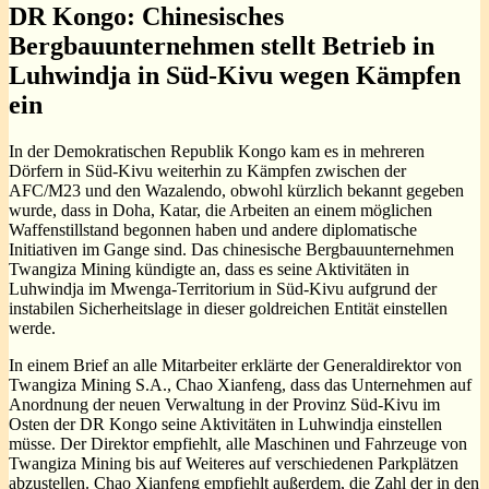
DR Kongo: Chinesisches
Bergbauunternehmen stellt Betrieb in
Luhwindja in Süd-Kivu wegen Kämpfen
ein
In der Demokratischen Republik Kongo kam es in mehreren
Dörfern in Süd-Kivu weiterhin zu Kämpfen zwischen der
AFC/M23 und den Wazalendo, obwohl kürzlich bekannt gegeben
wurde, dass in Doha, Katar, die Arbeiten an einem möglichen
Waffenstillstand begonnen haben und andere diplomatische
Initiativen im Gange sind. Das chinesische Bergbauunternehmen
Twangiza Mining kündigte an, dass es seine Aktivitäten in
Luhwindja im Mwenga-Territorium in Süd-Kivu aufgrund der
instabilen Sicherheitslage in dieser goldreichen Entität einstellen
werde.
In einem Brief an alle Mitarbeiter erklärte der Generaldirektor von
Twangiza Mining S.A., Chao Xianfeng, dass das Unternehmen auf
Anordnung der neuen Verwaltung in der Provinz Süd-Kivu im
Osten der DR Kongo seine Aktivitäten in Luhwindja einstellen
müsse. Der Direktor empfiehlt, alle Maschinen und Fahrzeuge von
Twangiza Mining bis auf Weiteres auf verschiedenen Parkplätzen
abzustellen. Chao Xianfeng empfiehlt außerdem, die Zahl der in den