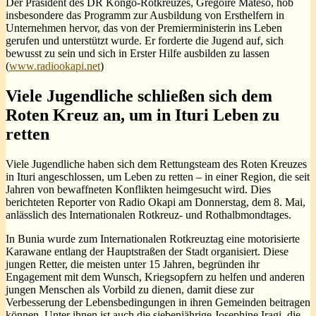
Der Präsident des DR Kongo-Rotkreuzes, Gregoire Mateso, hob
insbesondere das Programm zur Ausbildung von Ersthelfern in
Unternehmen hervor, das von der Premierministerin ins Leben
gerufen und unterstützt wurde. Er forderte die Jugend auf, sich
bewusst zu sein und sich in Erster Hilfe ausbilden zu lassen
(
www.radiookapi.net
)
Viele Jugendliche schließen sich dem
Roten Kreuz an, um in Ituri Leben zu
retten
Viele Jugendliche haben sich dem Rettungsteam des Roten Kreuzes
in Ituri angeschlossen, um Leben zu retten – in einer Region, die seit
Jahren von bewaffneten Konflikten heimgesucht wird. Dies
berichteten Reporter von Radio Okapi am Donnerstag, dem 8. Mai,
anlässlich des Internationalen Rotkreuz- und Rothalbmondtages.
In Bunia wurde zum Internationalen Rotkreuztag eine motorisierte
Karawane entlang der Hauptstraßen der Stadt organisiert. Diese
jungen Retter, die meisten unter 15 Jahren, begründen ihr
Engagement mit dem Wunsch, Kriegsopfern zu helfen und anderen
jungen Menschen als Vorbild zu dienen, damit diese zur
Verbesserung der Lebensbedingungen in ihren Gemeinden beitragen
können. Unter ihnen ist auch die siebenjährige Josephine Iragi, die