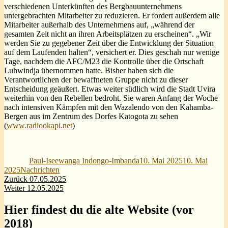
verschiedenen Unterkünften des Bergbauunternehmens
untergebrachten Mitarbeiter zu reduzieren. Er fordert außerdem alle
Mitarbeiter außerhalb des Unternehmens auf, „während der
gesamten Zeit nicht an ihren Arbeitsplätzen zu erscheinen“. „Wir
werden Sie zu gegebener Zeit über die Entwicklung der Situation
auf dem Laufenden halten“, versichert er. Dies geschah nur wenige
Tage, nachdem die AFC/M23 die Kontrolle über die Ortschaft
Luhwindja übernommen hatte. Bisher haben sich die
Verantwortlichen der bewaffneten Gruppe nicht zu dieser
Entscheidung geäußert. Etwas weiter südlich wird die Stadt Uvira
weiterhin von den Rebellen bedroht. Sie waren Anfang der Woche
nach intensiven Kämpfen mit den Wazalendo von den Kahamba-
Bergen aus im Zentrum des Dorfes Katogota zu sehen
(
www.radiookapi.net
)
Autor
Veröffentlicht
am
Paul-Iseewanga Indongo-Imbanda
10. Mai 2025
10. Mai
Kategorien
2025
Nachrichten
Beitragsnavigation
Vorheriger
Zurück
07.05.2025
Nächster
Beitrag:
Weiter
12.05.2025
Beitrag:
Hier findest du die alte Website (vor
2018)