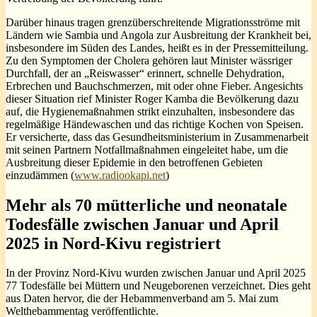
Darüber hinaus tragen grenzüberschreitende Migrationsströme mit
Ländern wie Sambia und Angola zur Ausbreitung der Krankheit bei,
insbesondere im Süden des Landes, heißt es in der Pressemitteilung.
Zu den Symptomen der Cholera gehören laut Minister wässriger
Durchfall, der an „Reiswasser“ erinnert, schnelle Dehydration,
Erbrechen und Bauchschmerzen, mit oder ohne Fieber. Angesichts
dieser Situation rief Minister Roger Kamba die Bevölkerung dazu
auf, die Hygienemaßnahmen strikt einzuhalten, insbesondere das
regelmäßige Händewaschen und das richtige Kochen von Speisen.
Er versicherte, dass das Gesundheitsministerium in Zusammenarbeit
mit seinen Partnern Notfallmaßnahmen eingeleitet habe, um die
Ausbreitung dieser Epidemie in den betroffenen Gebieten
einzudämmen (
www.radiookapi.net
)
Mehr als 70 mütterliche und neonatale
Todesfälle zwischen Januar und April
2025 in Nord-Kivu registriert
In der Provinz Nord-Kivu wurden zwischen Januar und April 2025
77 Todesfälle bei Müttern und Neugeborenen verzeichnet. Dies geht
aus Daten hervor, die der Hebammenverband am 5. Mai zum
Welthebammentag veröffentlichte.