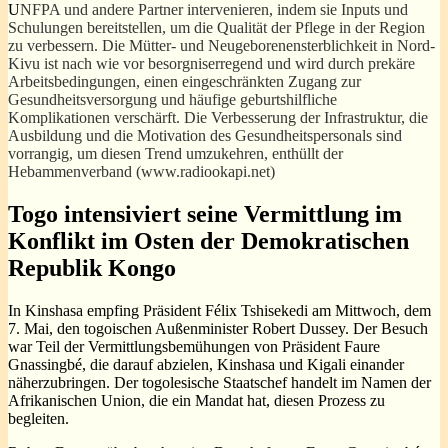
U
NFPA und andere Partner intervenieren, indem sie Inputs und
Schulungen bereitstellen, um die Qualität der Pflege in der Region
zu verbessern. Die Mütter- und Neugeborenensterblichkeit in Nord-
Kivu ist nach wie vor besorgniserregend und wird durch prekäre
Arbeitsbedingungen, einen eingeschränkten Zugang zur
Gesundheitsversorgung und häufige geburtshilfliche
Komplikationen verschärft. Die Verbesserung der Infrastruktur, die
Ausbildung und die Motivation des Gesundheitspersonals sind
vorrangig, um diesen Trend umzukehren, enthüllt der
Hebammenverband (www.radiookapi.net)
Togo intensiviert seine Vermittlung im
Konflikt im Osten der Demokratischen
Republik Kongo
In Kinshasa empfing Präsident Félix Tshisekedi am Mittwoch, dem
7. Mai, den togoischen Außenminister Robert Dussey. Der Besuch
war Teil der Vermittlungsbemühungen von Präsident Faure
Gnassingbé, die darauf abzielen, Kinshasa und Kigali einander
näherzubringen. Der togolesische Staatschef handelt im Namen der
Afrikanischen Union, die ein Mandat hat, diesen Prozess zu
begleiten.