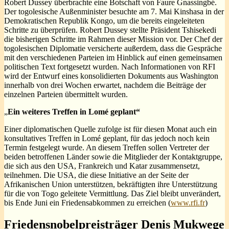
Robert Dussey überbrachte eine Botschaft von Faure Gnassingbé.
Der togolesische Außenminister besuchte am 7. Mai Kinshasa in der
Demokratischen Republik Kongo, um die bereits eingeleiteten
Schritte zu überprüfen. Robert Dussey stellte Präsident Tshisekedi
die bisherigen Schritte im Rahmen dieser Mission vor. Der Chef der
togolesischen Diplomatie versicherte außerdem, dass die Gespräche
mit den verschiedenen Parteien im Hinblick auf einen gemeinsamen
politischen Text fortgesetzt wurden. Nach Informationen von RFI
wird der Entwurf eines konsolidierten Dokuments aus Washington
innerhalb von drei Wochen erwartet, nachdem die Beiträge der
einzelnen Parteien übermittelt wurden.
„
Ein weiteres Treffen in Lomé geplant“
Einer diplomatischen Quelle zufolge ist für diesen Monat auch ein
konsultatives Treffen in Lomé geplant, für das jedoch noch kein
Termin festgelegt wurde. An diesem Treffen sollen Vertreter der
beiden betroffenen Länder sowie die Mitglieder der Kontaktgruppe,
die sich aus den USA, Frankreich und Katar zusammensetzt,
teilnehmen. Die USA, die diese Initiative an der Seite der
Afrikanischen Union unterstützen, bekräftigten ihre Unterstützung
für die von Togo geleitete Vermittlung. Das Ziel bleibt unverändert,
bis Ende Juni ein Friedensabkommen zu erreichen (
www.rfi.fr
)
Friedensnobelpreisträger Denis Mukwege