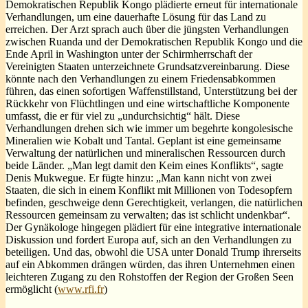
Demokratischen Republik Kongo plädierte erneut für internationale
Verhandlungen, um eine dauerhafte Lösung für das Land zu
erreichen. Der Arzt sprach auch über die jüngsten Verhandlungen
zwischen Ruanda und der Demokratischen Republik Kongo und die
Ende April in Washington unter der Schirmherrschaft der
Vereinigten Staaten unterzeichnete Grundsatzvereinbarung. Diese
könnte nach den Verhandlungen zu einem Friedensabkommen
führen, das einen sofortigen Waffenstillstand, Unterstützung bei der
Rückkehr von Flüchtlingen und eine wirtschaftliche Komponente
umfasst, die er für viel zu „undurchsichtig“ hält. Diese
Verhandlungen drehen sich wie immer um begehrte kongolesische
Mineralien wie Kobalt und Tantal. Geplant ist eine gemeinsame
Verwaltung der natürlichen und mineralischen Ressourcen durch
beide Länder. „Man legt damit den Keim eines Konflikts“, sagte
Denis Mukwegue. Er fügte hinzu: „Man kann nicht von zwei
Staaten, die sich in einem Konflikt mit Millionen von Todesopfern
befinden, geschweige denn Gerechtigkeit, verlangen, die natürlichen
Ressourcen gemeinsam zu verwalten; das ist schlicht undenkbar“.
Der Gynäkologe hingegen plädiert für eine integrative internationale
Diskussion und fordert Europa auf, sich an den Verhandlungen zu
beteiligen. Und das, obwohl die USA unter Donald Trump ihrerseits
auf ein Abkommen drängen würden, das ihren Unternehmen einen
leichteren Zugang zu den Rohstoffen der Region der Großen Seen
ermöglicht (
www.rfi.fr
)