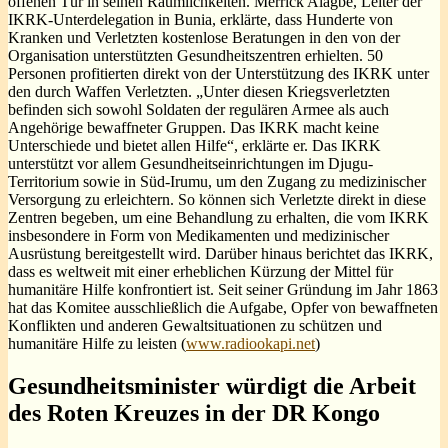
offenen Tür in seinen Räumlichkeiten. Merrick Alagbe, Leiter der
IKRK-Unterdelegation in Bunia, erklärte, dass Hunderte von
Kranken und Verletzten kostenlose Beratungen in den von der
Organisation unterstützten Gesundheitszentren erhielten. 50
Personen profitierten direkt von der Unterstützung des IKRK unter
den durch Waffen Verletzten. „Unter diesen Kriegsverletzten
befinden sich sowohl Soldaten der regulären Armee als auch
Angehörige bewaffneter Gruppen. Das IKRK macht keine
Unterschiede und bietet allen Hilfe“, erklärte er. Das IKRK
unterstützt vor allem Gesundheitseinrichtungen im Djugu-
Territorium sowie in Süd-Irumu, um den Zugang zu medizinischer
Versorgung zu erleichtern. So können sich Verletzte direkt in diese
Zentren begeben, um eine Behandlung zu erhalten, die vom IKRK
insbesondere in Form von Medikamenten und medizinischer
Ausrüstung bereitgestellt wird. Darüber hinaus berichtet das IKRK,
dass es weltweit mit einer erheblichen Kürzung der Mittel für
humanitäre Hilfe konfrontiert ist. Seit seiner Gründung im Jahr 1863
hat das Komitee ausschließlich die Aufgabe, Opfer von bewaffneten
Konflikten und anderen Gewaltsituationen zu schützen und
humanitäre Hilfe zu leisten (
www.radiookapi.net
)
Gesundheitsminister würdigt die Arbeit
des Roten Kreuzes in der DR Kongo