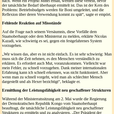
nach. Wenn ein Projekt Mittel erhält, werden diese verteilt, bevor
der tatsächliche Bedarf überhaupt ermittelt ist. Das ist der Kern des
Problems: Betriebsbudgets werden für Boni umgeleitet, und die
Reflexion über deren Verwendung kommt zu spät“, sagte er empört.
Fehlende Reaktion auf Missstände
Auf die Frage nach seinem Versäumnis, diese Vorfälle dem
Staatsoberhaupt oder dem Ministerrat zu melden, erklärte Nicolas
Kazadi, wie schwierig es sei, gegen ein festgefahrenes System
vorzugehen.
„Wir wissen das, aber es ist nicht einfach. Es ist sehr schwierig: Man
muss sich die Zeit nehmen, es den Menschen verständlich zu
erklären. Es erfordert auch Mut, voranzukommen. Vielleicht war
mein Fehler, zu schnell vorzugehen. Dank meiner internationalen
Erfahrung kann ich schnell erkennen, was nicht funktioniert. Aber
wenn man zu schnell vorgeht, wird man als schlechter Mensch
dargestellt und als Hexer bezichtigt“, beklagte er.
Ermittlung der Leistungsfähigkeit neu geschaffener Strukturen
Während der Ministerratssitzung am 2. Mai wurde die Regierung
der Demokratischen Republik Kongo vom Staatsoberhaupt
beauftragt, die tatsächliche Leistungsfähigkeit neu geschaffener
Strukturen zu ermitteln und zu analysieren. „Der Präsident der