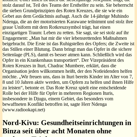
stolz darauf ist, Teil des Teams der Ersthelfer zu sein. Sie beherrscht
die sieben Grundprinzipien des Roten Kreuzes, die sie wie ein
Gebet aus dem Gedächtnis aufsagt. Auch die 14-jährige Muhindo
Ndenga, die an der motorisierten Karawane teilnimmt und stolz ihre
graue Uniform mit dem Rotkreuzsymbol trägt, hat einen
einzigartigen Traum: Leben zu retten. Sie sagt, sie sei stolz auf ihr
Engagement: „Man hat mir die vier lebensrettenden Maßnahmen
beigebracht. Die Erste ist das Ruhigstellen des Opfers; die Zweite ist
das Stillen einer Blutung. Dann bringt man das Opfer in die sichere
Seitenlage (PLS), damit es besser atmen kann. Schließlich wird das
Opfer in ein Krankenhaus transportiert“. Der Vizepräsident des
Roten Kreuzes in Ituri, Chadrac Mumbere, erklärt, dass die
Organisation jeden willkommen heißt, der den Notleidenden helfen
möchte. „Wir freuen uns, dass in Ituri bereits Kinder im Alter von 7,
8 und 10 Jahren aktiv werden, um Opfern zu helfen und ihnen Hilfe
zu leisten“, betonte er. Das Rote Kreuz spielt eine entscheidende
Rolle bei der Hilfe für Opfer in mehreren Regionen Ituris,
insbesondere in Djugu, einem Gebiet, das besonders vom
bewaffneten Konflikt betroffen ist, sagte Herr Ndenga
(www.radiookapi.net)
Nord-Kivu: Gesundheitseinrichtungen in
Binza seit über acht Monaten ohne