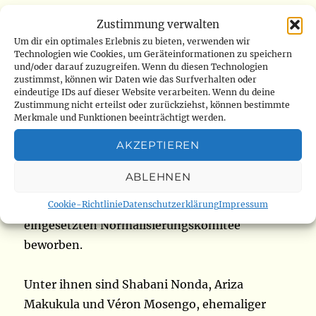
Doch Le Potentiel erinnert daran, dass „die
Zustimmung verwalten
Menschen vor Ort nun konkrete Ergebnisse
Um dir ein optimales Erlebnis zu bieten, verwenden wir
Technologien wie Cookies, um Geräteinformationen zu speichern
statt Versprechungen erwarten“.
und/oder darauf zuzugreifen. Wenn du diesen Technologien
zustimmst, können wir Daten wie das Surfverhalten oder
eindeutige IDs auf dieser Website verarbeiten. Wenn du deine
Zustimmung nicht erteilst oder zurückziehst, können bestimmte
Rennen um die Präsidentschaft des
Merkmale und Funktionen beeinträchtigt werden.
kongolesischen Fußballverbands
AKZEPTIEREN
Zum Abschluss noch ein Bericht von Le
ABLEHNEN
Maximum. Neun Kandidaten haben sich bereits
für die Nachfolge im von der FIFA 2023
Cookie-Richtlinie
Datenschutzerklärung
Impressum
eingesetzten Normalisierungskomitee
beworben.
Unter ihnen sind Shabani Nonda, Ariza
Makukula und Véron Mosengo, ehemaliger