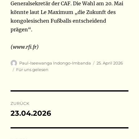
Generalsekretär der CAF. Die Wahl am 20. Mai
könnte laut Le Maximum „die Zukunft des
kongolesischen Fußballs entscheidend
prägen“.
(www.rfi.fr)
Autor
Veröffentlicht
Paul-Iseewanga Indongo-Imbanda
25. April 2026
am
Kategorien
Für uns gelesen
Beitragsnavigation
ZURÜCK
23.04.2026
Vorheriger
Beitrag: