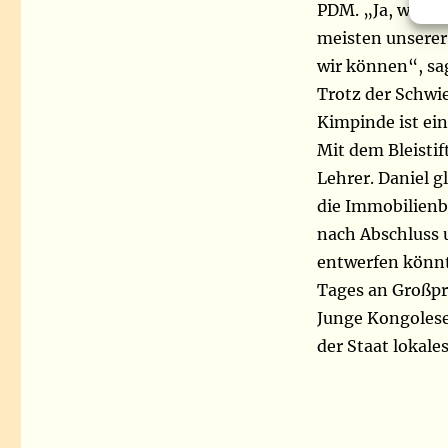
PDM. „Ja, wir h
meisten unserer
wir können“, sag
Trotz der Schwi
Kimpinde ist ei
Mit dem Bleistif
Lehrer. Daniel g
die Immobilienb
nach Abschluss 
entwerfen könnt
Tages an Großpr
Junge Kongolesen
der Staat lokale