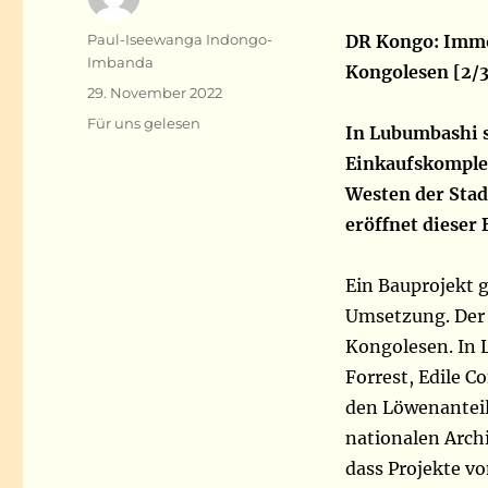
Autor
Paul-Iseewanga Indongo-
DR Kongo: Immo
Imbanda
Kongolesen [2/3
Veröffentlicht
29. November 2022
am
Kategorien
Für uns gelesen
In Lubumbashi s
Einkaufskomple
Westen der Stad
eröffnet dieser
Ein Bauprojekt g
Umsetzung. Der g
Kongolesen. In
Forrest, Edile 
den Löwenanteil,
nationalen Arch
dass Projekte v