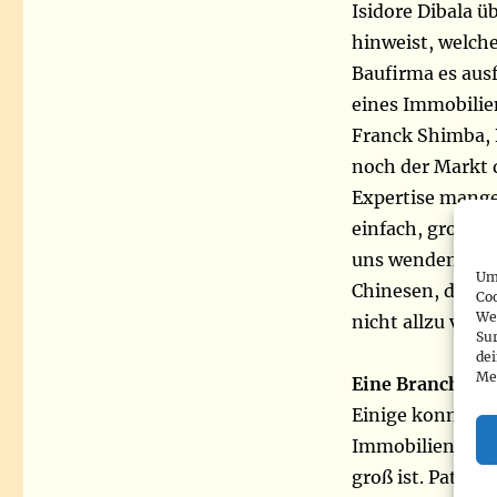
Isidore Dibala ü
hinweist, welch
Baufirma es aus
eines Immobilie
Franck Shimba, B
noch der Markt 
Expertise mangelt
einfach, große M
uns wenden. Sehe
Um 
Chinesen, die d
Co
We
nicht allzu viel
Sur
de
Me
Eine Branche, d
Einige konnten j
Immobilienagent
groß ist. Patric