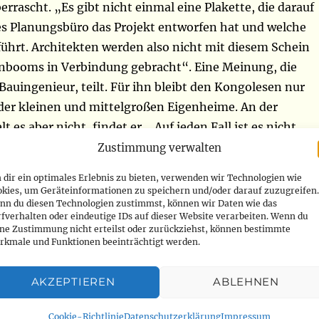
berrascht. „Es gibt nicht einmal eine Plakette, die darauf
es Planungsbüro das Projekt entworfen hat und welche
führt. Architekten werden also nicht mit diesem Schein
nbooms in Verbindung gebracht“. Eine Meinung, die
auingenieur, teilt. Für ihn bleibt den Kongolesen nur
der kleinen und mittelgroßen Eigenheime. An der
 es aber nicht, findet er. „Auf jeden Fall ist es nicht
ärkte zu haben. Oft sind es Privatpersonen, die sich an
Zustimmung verwalten
n Sie, in unserer Stadt sind es eher die Libanesen, die
dir ein optimales Erlebnis zu bieten, verwenden wir Technologien wie
iese Märkte haben. Wir Kongolesen … man scheint uns
okies, um Geräteinformationen zu speichern und/oder darauf zuzugreifen.
nn du diesen Technologien zustimmst, können wir Daten wie das
 zu vertrauen“, meint Franck Shimba.
fverhalten oder eindeutige IDs auf dieser Website verarbeiten. Wenn du
ine Zustimmung nicht erteilst oder zurückziehst, können bestimmte
rkmale und Funktionen beeinträchtigt werden.
ie junge Leute anzieht
edoch Verkaufsstellen finden. Sie haben ihre eigenen
AKZEPTIEREN
ABLEHNEN
uren gegründet, auch wenn auch dort die Konkurrenz
k Bondo ist Direktor der vor 2 Jahren gegründeten Agentu
Cookie-Richtlinie
Datenschutzerklärung
Impressum