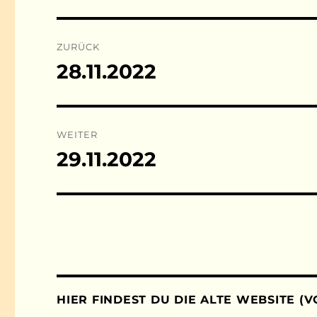
Beitragsnavigation
ZURÜCK
28.11.2022
Vorheriger
Beitrag:
WEITER
29.11.2022
Nächster
Beitrag:
HIER FINDEST DU DIE ALTE WEBSITE (V