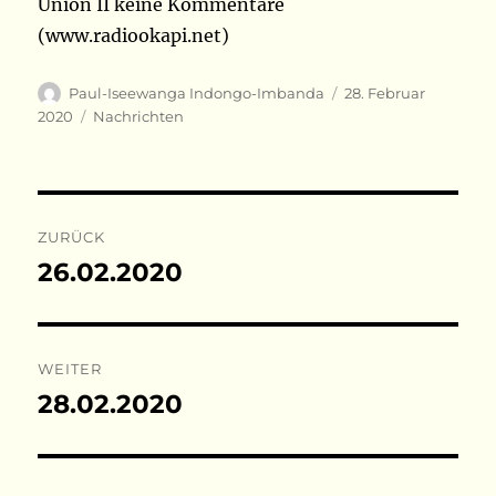
Union II keine Kommentare
(www.radiookapi.net)
Autor
Veröffentlicht
Paul-Iseewanga Indongo-Imbanda
28. Februar
am
Kategorien
2020
Nachrichten
Beitragsnavigation
ZURÜCK
26.02.2020
Vorheriger
Beitrag:
WEITER
28.02.2020
Nächster
Beitrag: