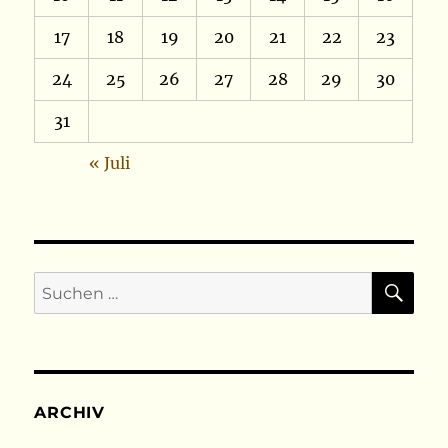
17
18
19
20
21
22
23
24
25
26
27
28
29
30
31
« Juli
SU
Suchen
nach:
ARCHIV