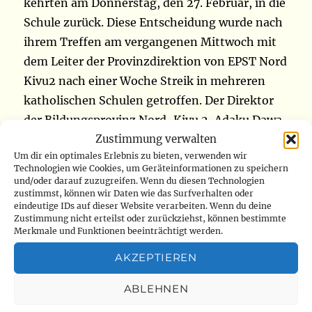
kehrten am Donnerstag, den 27. Februar, in die
Schule zurück. Diese Entscheidung wurde nach
ihrem Treffen am vergangenen Mittwoch mit
dem Leiter der Provinzdirektion von EPST Nord
Kivu2 nach einer Woche Streik in mehreren
katholischen Schulen getroffen. Der Direktor
der Bildungsprovinz Nord-Kivu 2, Adaku Dawa,
Zustimmung verwalten
hat den Lehrern vorgewiesen, dass die
Um dir ein optimales Erlebnis zu bieten, verwenden wir
Regierung dabei ist, ihre Gehaltsbedingungen
Technologien wie Cookies, um Geräteinformationen zu speichern
zu verbessern. „Streiks bestrafen daher ihre
und/oder darauf zuzugreifen. Wenn du diesen Technologien
zustimmst, können wir Daten wie das Surfverhalten oder
eigenen Kinder“, riet Adaku Dawa. Er
eindeutige IDs auf dieser Website verarbeiten. Wenn du deine
präzisiert, dass nur Lehrer neuer Einheiten die
Zustimmung nicht erteilst oder zurückziehst, können bestimmte
Merkmale und Funktionen beeinträchtigt werden.
von den Eltern gesammelte kleine Prämie
erhalten können. SYNECATH-Mitglieder sagen,
AKZEPTIEREN
dass sie trotz ihrer Zustimmung nicht
ABLEHNEN
zufrieden sind. Der Sekretär der Gewerkschaft,