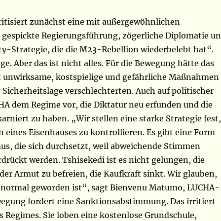
itisiert zunächst eine mit außergewöhnlichen
gespickte Regierungsführung, zögerliche Diplomatie u
ty-Strategie, die die M23-Rebellion wiederbelebt hat“.
ge. Aber das ist nicht alles. Für die Bewegung hätte das
 unwirksame, kostspielige und gefährliche Maßnahmen
ie Sicherheitslage verschlechterten. Auch auf politischer
HA dem Regime vor, die Diktatur neu erfunden und die
arniert zu haben. „Wir stellen eine starke Strategie fest,
en eines Eisenhauses zu kontrollieren. Es gibt eine Form
mus, die sich durchsetzt, weil abweichende Stimmen
rückt werden. Tshisekedi ist es nicht gelungen, die
er Armut zu befreien, die Kaufkraft sinkt. Wir glauben,
 normal geworden ist“, sagt Bienvenu Matumo, LUCHA-
wegung fordert eine Sanktionsabstimmung. Das irritiert
s Regimes. Sie loben eine kostenlose Grundschule,