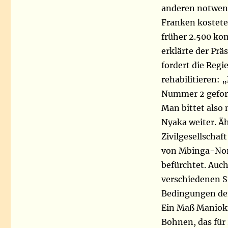
anderen notwend
Franken kostete,
früher 2.500 kon
erklärte der Prä
fordert die Regi
rehabilitieren:
Nummer 2 geford
Man bittet also 
Nyaka weiter. Äh
Zivilgesellschaf
von Mbinga-Nor
befürchtet. Auc
verschiedenen S
Bedingungen der
Ein Maß Maniokm
Bohnen, das für 