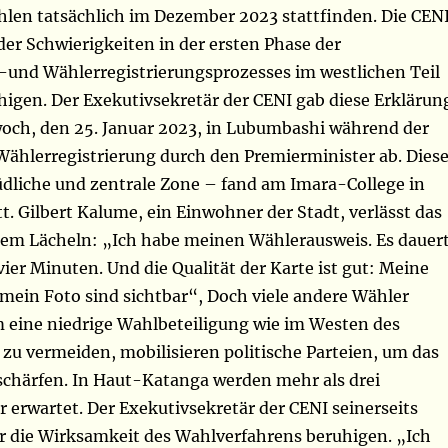
len tatsächlich im Dezember 2023 stattfinden. Die CEN
 der Schwierigkeiten in der ersten Phase der
s-und Wählerregistrierungsprozesses im westlichen Teil
higen. Der Exekutivsekretär der CENI gab diese Erklärun
och, den 25. Januar 2023, in Lubumbashi während der
Wählerregistrierung durch den Premierminister ab. Diese
südliche und zentrale Zone – fand am Imara-College in
. Gilbert Kalume, ein Einwohner der Stadt, verlässt das
em Lächeln: „Ich habe meinen Wählerausweis. Es dauer
 vier Minuten. Und die Qualität der Karte ist gut: Meine
 mein Foto sind sichtbar“,
Doch viele andere Wähler
 eine niedrige Wahlbeteiligung wie im Westen des
zu vermeiden, mobilisieren politische Parteien, um das
schärfen.
In Haut-Katanga werden mehr als drei
 erwartet. Der Exekutivsekretär der CENI seinerseits
r die Wirksamkeit des Wahlverfahrens beruhigen. „Ich