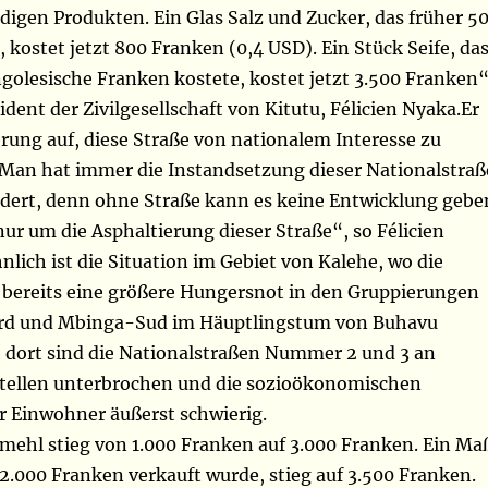
igen Produkten. Ein Glas Salz und Zucker, das früher 5
 kostet jetzt 800 Franken (0,4 USD). Ein Stück Seife, da
golesische Franken kostete, kostet jetzt 3.500 Franken“
sident der Zivilgesellschaft von Kitutu, Félicien Nyaka.Er
erung auf, diese Straße von nationalem Interesse zu
 „Man hat immer die Instandsetzung dieser Nationalstraß
ert, denn ohne Straße kann es keine Entwicklung gebe
nur um die Asphaltierung dieser Straße“, so Félicien
nlich ist die Situation im Gebiet von Kalehe, wo die
t bereits eine größere Hungersnot in den Gruppierungen
d und Mbinga-Sud im Häuptlingstum von Buhavu
h dort sind die Nationalstraßen Nummer 2 und 3 an
tellen unterbrochen und die sozioökonomischen
 Einwohner äußerst schwierig.
ehl stieg von 1.000 Franken auf 3.000 Franken. Ein Ma
2.000 Franken verkauft wurde, stieg auf 3.500 Franken.