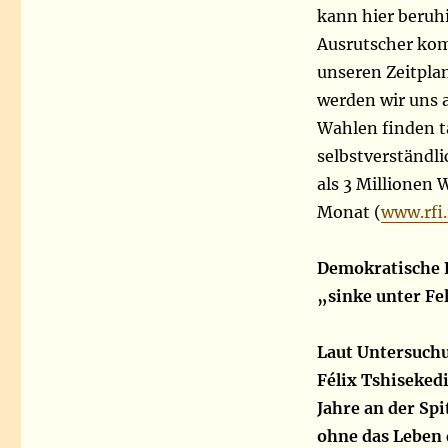
kann hier beruh
Ausrutscher kom
unseren Zeitplan
werden wir uns a
Wahlen finden ta
selbstverständl
als 3 Millionen 
Monat (
www.rfi.
Demokratische 
„sinke unter Fe
Laut Untersuchu
Félix Tshiseked
Jahre an der Sp
ohne das Leben 