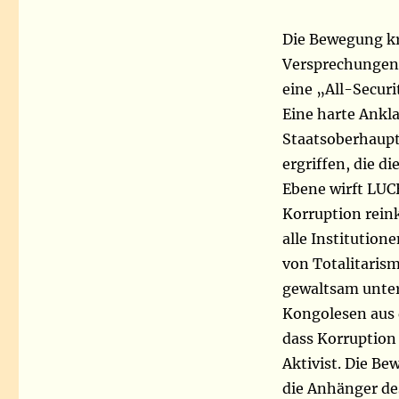
Die Bewegung kr
Versprechungen 
eine „All-Securi
Eine harte Ankla
Staatsoberhaupt
ergriffen, die d
Ebene wirft LUC
Korruption reink
alle Institution
von Totalitaris
gewaltsam unterd
Kongolesen aus d
dass Korruption
Aktivist. Die Be
die Anhänger de