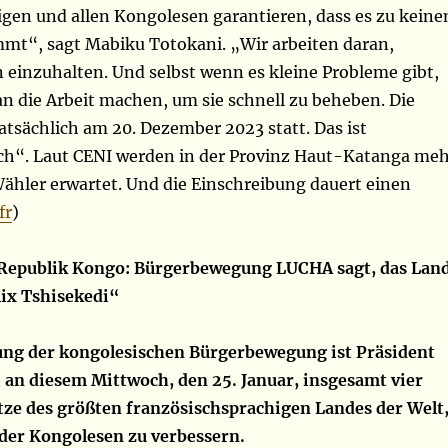
igen und allen Kongolesen garantieren, dass es zu kein
mt“, sagt Mabiku Totokani. „Wir arbeiten daran,
 einzuhalten. Und selbst wenn es kleine Probleme gibt,
n die Arbeit machen, um sie schnell zu beheben. Die
tsächlich am 20. Dezember 2023 statt. Das ist
ich“. Laut CENI werden in der Provinz Haut-Katanga me
Wähler erwartet. Und die Einschreibung dauert einen
fr
)
Republik Kongo: Bürgerbewegung LUCHA sagt, das Lan
lix Tshisekedi“
ng der kongolesischen Bürgerbewegung ist Präsident
i an diesem Mittwoch, den 25. Januar, insgesamt vier
itze des größten französischsprachigen Landes der Welt
der Kongolesen zu verbessern.