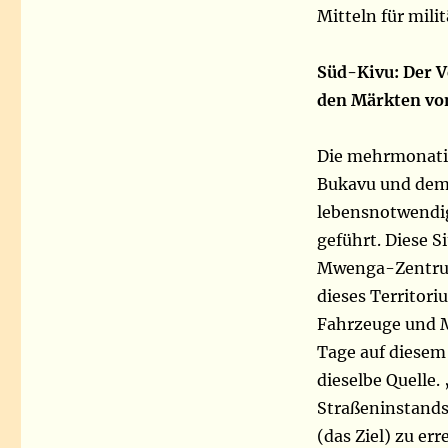
Mitteln für mili
Süd-Kivu: Der Ve
den Märkten vo
Die mehrmonatig
Bukavu und dem
lebensnotwendig
geführt. Diese S
Mwenga-Zentrum
dieses Territoriu
Fahrzeuge und M
Tage auf diesem 
dieselbe Quelle. 
Straßeninstands
(das Ziel) zu er