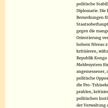
politische Stab
Diplomatie. Die 
Bemerkungen für
Staatsoberhaupte
gegen die mange
Orientierung ver
hohem Niveau zu
kritisieren, wäh
Republik Kongo s
Meldesystem für
angemessener, 
politische Oppos
die Pro-Tshiseke
prahlen, kritis
politischen Inst
der Verwaltung 