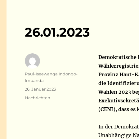
26.01.2023
Demokratische 
Wählerregistri
Autor
Paul-Iseewanga Indongo-
Provinz Haut-Ka
Imbanda
die Identifizie
Veröffentlicht
26. Januar 2023
Wahlen 2023 beg
am
Kategorien
Nachrichten
Exekutivsekret
(CENI), dass es
In der Demokrat
Unabhängige Nat