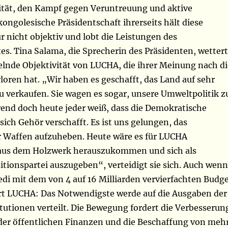
ilität, den Kampf gegen Veruntreuung und aktive
kongolesische Präsidentschaft ihrerseits hält diese
 nicht objektiv und lobt die Leistungen des
s. Tina Salama, die Sprecherin des Präsidenten, wettert
lnde Objektivität von LUCHA, die ihrer Meinung nach di
loren hat. „Wir haben es geschafft, das Land auf sehr
 verkaufen. Sie wagen es sogar, unsere Umweltpolitik z
rend doch heute jeder weiß, dass die Demokratische
ich Gehör verschafft. Es ist uns gelungen, das
 Waffen aufzuheben. Heute wäre es für LUCHA
aus dem Holzwerk herauszukommen und sich als
itionspartei auszugeben“, verteidigt sie sich. Auch wenn
di mit dem von 4 auf 16 Milliarden vervierfachten Budg
iert LUCHA: Das Notwendigste werde auf die Ausgaben der
itutionen verteilt. Die Bewegung fordert die Verbesserun
der öffentlichen Finanzen und die Beschaffung von meh