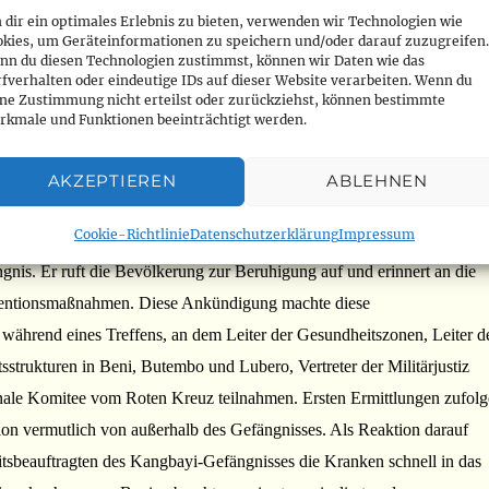
dir ein optimales Erlebnis zu bieten, verwenden wir Technologien wie
okies, um Geräteinformationen zu speichern und/oder darauf zuzugreifen.
nn du diesen Technologien zustimmst, können wir Daten wie das
fverhalten oder eindeutige IDs auf dieser Website verarbeiten. Wenn du
ine Zustimmung nicht erteilst oder zurückziehst, können bestimmte
enpocken (MPOX) im Kangbayi-Stadtgefängnis in Beni festgestellt
rkmale und Funktionen beeinträchtigt werden.
inzgesundheitsabteilung in Nord-Kivu gab am Donnerstag, dem 21.
AKZEPTIEREN
ABLEHNEN
dass seit letztem Wochenende fünf bestätigte Fälle von Affenpocken
Cookie-Richtlinie
Datenschutzerklärung
Impressum
sundheitszone von Beni aufgetreten seien, und zwar genau im
nis. Er ruft die Bevölkerung zur Beruhigung auf und erinnert an die
ventionsmaßnahmen. Diese Ankündigung machte diese
während eines Treffens, an dem Leiter der Gesundheitszonen, Leiter d
strukturen in Beni, Butembo und Lubero, Vertreter der Militärjustiz
onale Komitee vom Roten Kreuz teilnahmen. Ersten Ermittlungen zufolg
on vermutlich von außerhalb des Gefängnisses. Als Reaktion darauf
tsbeauftragten des Kangbayi-Gefängnisses die Kranken schnell in das