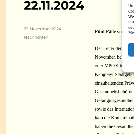
22.11.2024
Um 
Co
We
Sur
de
Veröffentlicht
22. November 2024
Fünf Fälle von Aff
Me
am
Kategorien
Nachrichten
Der Leiter der Prov
November, bekannt, 
oder MPOX in der Ge
Kangbayi-Stadtgefäng
einzuhaltenden Prä
Gesundheitsbehörde 
Gefängnisgesundheits
sowie das Internati
kam die Kontaminati
haben die Gesundhei