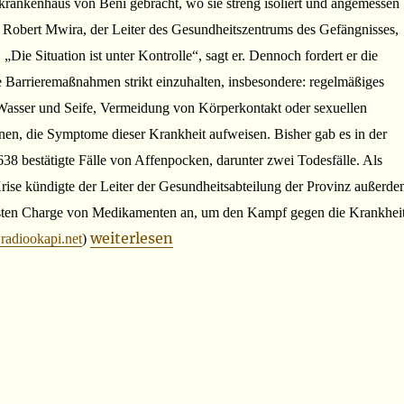
krankenhaus von Beni gebracht, wo sie streng isoliert und angemessen
. Robert Mwira, der Leiter des Gesundheitszentrums des Gefängnisses,
 „Die Situation ist unter Kontrolle“, sagt er. Dennoch fordert er die
 Barrieremaßnahmen strikt einzuhalten, insbesondere: regelmäßiges
sser und Seife, Vermeidung von Körperkontakt oder sexuellen
nen, die Symptome dieser Krankheit aufweisen. Bisher gab es in der
8 bestätigte Fälle von Affenpocken, darunter zwei Todesfälle. Als
rise kündigte der Leiter der Gesundheitsabteilung der Provinz außerd
rsten Charge von Medikamenten an, um den Kampf gegen die Krankhei
„22.11.2024“
weiterlesen
adiookapi.net
)