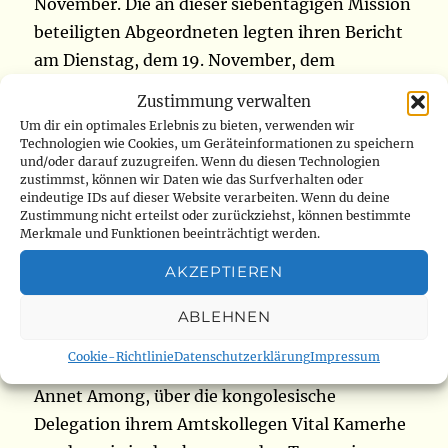
November. Die an dieser siebentägigen Mission
beteiligten Abgeordneten legten ihren Bericht
am Dienstag, dem 19. November, dem
Präsidenten der Nationalversammlung, Vital
Zustimmung verwalten
Kamerhe, vor. Ihrer Meinung nach war diese
Um dir ein optimales Erlebnis zu bieten, verwenden wir
Mission erfolgreich. Die diplomatischen
Technologien wie Cookies, um Geräteinformationen zu speichern
und/oder darauf zuzugreifen. Wenn du diesen Technologien
Beziehungen zwischen Uganda und der
zustimmst, können wir Daten wie das Surfverhalten oder
eindeutige IDs auf dieser Website verarbeiten. Wenn du deine
Demokratischen Republik Kongo seien
Zustimmung nicht erteilst oder zurückziehst, können bestimmte
angesichts der Ausdehnung der gemeinsamen
Merkmale und Funktionen beeinträchtigt werden.
Grenze beider Länder von äußerst strategischer
AKZEPTIEREN
Bedeutung, erklärte Lambert Mende
Omalanga, der die kongolesische Delegation
ABLEHNEN
leitete. Am Ende dieser Mission kündigte die
Cookie-Richtlinie
Datenschutzerklärung
Impressum
Präsidentin des ugandischen Parlaments, Anita
Annet Among, über die kongolesische
Delegation ihrem Amtskollegen Vital Kamerhe