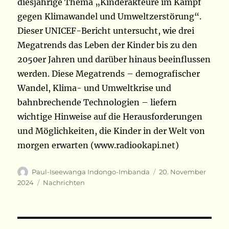
diesjährige Thema „Kinderakteure im Kampf
gegen Klimawandel und Umweltzerstörung“.
Dieser UNICEF-Bericht untersucht, wie drei
Megatrends das Leben der Kinder bis zu den
2050er Jahren und darüber hinaus beeinflussen
werden. Diese Megatrends – demografischer
Wandel, Klima- und Umweltkrise und
bahnbrechende Technologien – liefern
wichtige Hinweise auf die Herausforderungen
und Möglichkeiten, die Kinder in der Welt von
morgen erwarten (www.radiookapi.net)
Autor
Veröffentlicht
Paul-Iseewanga Indongo-Imbanda
20. November
am
Kategorien
2024
Nachrichten
Beitragsnavigation