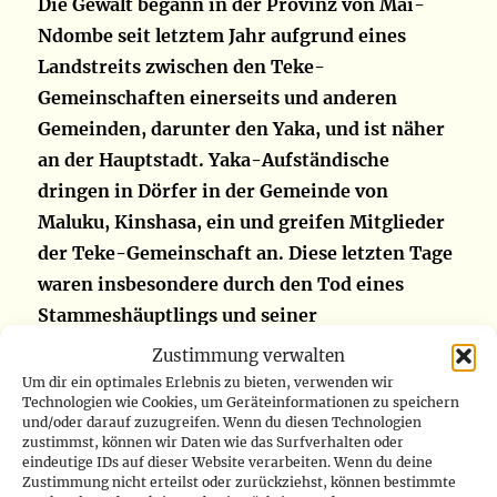
Die Gewalt begann in der Provinz von Mai-
Ndombe seit letztem Jahr aufgrund eines
Landstreits zwischen den Teke-
Gemeinschaften einerseits und anderen
Gemeinden, darunter den Yaka, und ist näher
an der Hauptstadt. Yaka-Aufständische
dringen in Dörfer in der Gemeinde von
Maluku, Kinshasa, ein und greifen Mitglieder
der Teke-Gemeinschaft an. Diese letzten Tage
waren insbesondere durch den Tod eines
Stammeshäuptlings und seiner
Familienangehörigen geprägt. Eine Situation,
Zustimmung verwalten
die einen Monat vor der Durchführung der
Um dir ein optimales Erlebnis zu bieten, verwenden wir
Technologien wie Cookies, um Geräteinformationen zu speichern
Spiele der Frankophonie und sechs Monate vor
und/oder darauf zuzugreifen. Wenn du diesen Technologien
den Parlamentswahlen Anlass zur Sorge gibt.
zustimmst, können wir Daten wie das Surfverhalten oder
eindeutige IDs auf dieser Website verarbeiten. Wenn du deine
Zustimmung nicht erteilst oder zurückziehst, können bestimmte