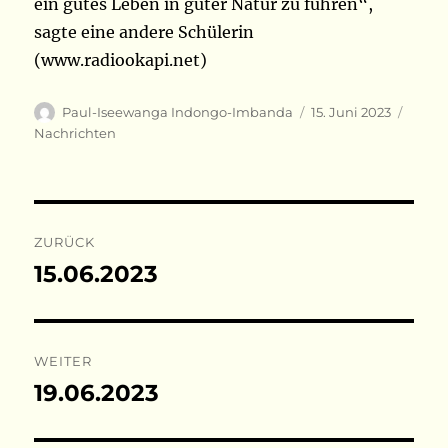
ein gutes Leben in guter Natur zu führen“,
sagte eine andere Schülerin
(www.radiookapi.net)
Autor
Veröffentlicht
Kateg
Paul-Iseewanga Indongo-Imbanda
15. Juni 2023
am
Nachrichten
Beitragsnavigation
ZURÜCK
15.06.2023
Vorheriger
Beitrag:
WEITER
19.06.2023
Nächster
Beitrag: