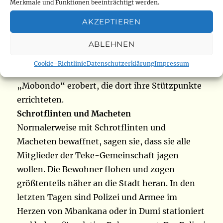
In einigen Dörfern von Mbankana in der
Merkmale und Funktionen beeinträchtigt werden.
Gemeinde von Maluku blieben Schulen und
AKZEPTIEREN
Krankenhäuser geschlossen. Bolingo, Kinzono,
Mfumukieto, Nkieme und andere Dörfer sind
ABLEHNEN
am stärksten von der Gewalt betroffen. Einige
Cookie-Richtlinie
Datenschutzerklärung
Impressum
wurden sogar von den Milizionären namens
„Mobondo“ erobert, die dort ihre Stützpunkte
errichteten.
Schrotflinten und Macheten
Normalerweise mit Schrotflinten und
Macheten bewaffnet, sagen sie, dass sie alle
Mitglieder der Teke-Gemeinschaft jagen
wollen. Die Bewohner flohen und zogen
größtenteils näher an die Stadt heran. In den
letzten Tagen sind Polizei und Armee im
Herzen von Mbankana oder in Dumi stationiert