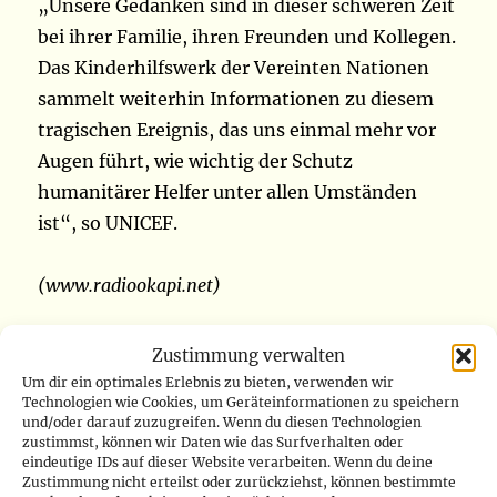
„Unsere Gedanken sind in dieser schweren Zeit
bei ihrer Familie, ihren Freunden und Kollegen.
Das Kinderhilfswerk der Vereinten Nationen
sammelt weiterhin Informationen zu diesem
tragischen Ereignis, das uns einmal mehr vor
Augen führt, wie wichtig der Schutz
humanitärer Helfer unter allen Umständen
ist“, so UNICEF.
(www.radiookapi.net)
Zustimmung verwalten
Um dir ein optimales Erlebnis zu bieten, verwenden wir
Technologien wie Cookies, um Geräteinformationen zu speichern
DR Kongo: Tod eines
und/oder darauf zuzugreifen. Wenn du diesen Technologien
französischen Helfers in Goma
zustimmst, können wir Daten wie das Surfverhalten oder
eindeutige IDs auf dieser Website verarbeiten. Wenn du deine
löst zahlreiche Reaktionen aus
Zustimmung nicht erteilst oder zurückziehst, können bestimmte