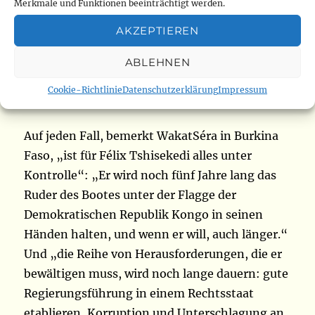
Merkmale und Funktionen beeinträchtigt werden.
Vertrauten, dass es keine Beweise dafür gibt,
AKZEPTIEREN
dass er betrogen hat und dass er Opfer einer
politischen Abrechnung ist.
ABLEHNEN
Cookie-Richtlinie
Datenschutzerklärung
Impressum
Kaskadierende Herausforderungen…
Auf jeden Fall, bemerkt WakatSéra in Burkina
Faso, „ist für Félix Tshisekedi alles unter
Kontrolle“: „Er wird noch fünf Jahre lang das
Ruder des Bootes unter der Flagge der
Demokratischen Republik Kongo in seinen
Händen halten, und wenn er will, auch länger.“
Und „die Reihe von Herausforderungen, die er
bewältigen muss, wird noch lange dauern: gute
Regierungsführung in einem Rechtsstaat
etablieren, Korruption und Unterschlagung an