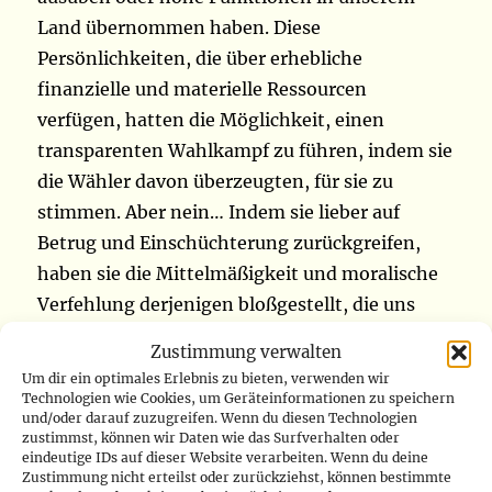
Land übernommen haben. Diese
Persönlichkeiten, die über erhebliche
finanzielle und materielle Ressourcen
verfügen, hatten die Möglichkeit, einen
transparenten Wahlkampf zu führen, indem sie
die Wähler davon überzeugten, für sie zu
stimmen. Aber nein… Indem sie lieber auf
Betrug und Einschüchterung zurückgreifen,
haben sie die Mittelmäßigkeit und moralische
Verfehlung derjenigen bloßgestellt, die uns
anführen“. Einige bestreiten ihre
Zustimmung verwalten
Ungültigkeitserklärung, wie Gentiny Ngobila,
Um dir ein optimales Erlebnis zu bieten, verwenden wir
Gouverneur der Stadt Kinshasa und
Technologien wie Cookies, um Geräteinformationen zu speichern
und/oder darauf zuzugreifen. Wenn du diesen Technologien
Vorsitzender der Partei ACP, Alliance des
zustimmst, können wir Daten wie das Surfverhalten oder
Congolais Progresistes. Wie die kongolesische
eindeutige IDs auf dieser Website verarbeiten. Wenn du deine
Zustimmung nicht erteilst oder zurückziehst, können bestimmte
Website 7 sur 7 berichtet, behaupten seine