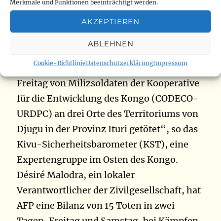
Merkmale und Funktionen beeinträchtigt werden.
Demokratische Republik Kongo getötet,
wo acht weitere Menschen von der
AKZEPTIEREN
Bevölkerung gelyncht wurden, erfuhr man
ABLEHNEN
am Montag von Experten und der Armee.
Cookie-Richtlinie
Datenschutzerklärung
Impressum
„Mindestens 14 Zivilisten wurden am
Freitag von Milizsoldaten der Kooperative
für die Entwicklung des Kongo (CODECO-
URDPC) an drei Orte des Territoriums von
Djugu in der Provinz Ituri getötet“, so das
Kivu-Sicherheitsbarometer (KST), eine
Expertengruppe im Osten des Kongo.
Désiré Malodra, ein lokaler
Verantwortlicher der Zivilgesellschaft, hat
AFP eine Bilanz von 15 Toten in zwei
Tagen, Freitag und Samstag, bei Kämpfen