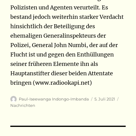
Polizisten und Agenten verurteilt. Es
bestand jedoch weiterhin starker Verdacht
hinsichtlich der Beteiligung des
ehemaligen Generalinspekteurs der
Polizei, General John Numbi, der auf der
Flucht ist und gegen den Enthüllungen
seiner früheren Elemente ihn als
Hauptanstifter dieser beiden Attentate
bringen (www.radiookapi.net)
Autor
Veröffentlicht
Kategor
Paul-Iseewanga Indongo-Imbanda
5. Juli 2021
am
Nachrichten
Beitragsnavigation