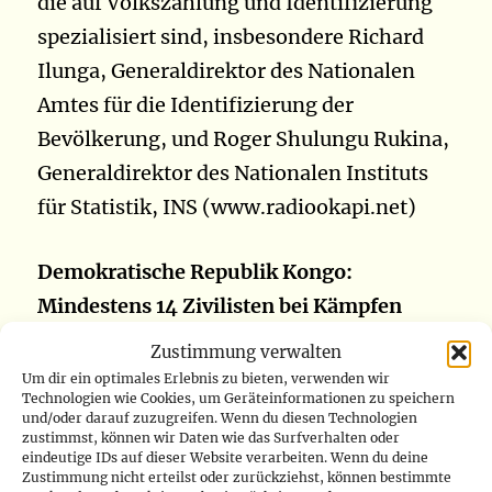
die auf Volkszählung und Identifizierung
spezialisiert sind, insbesondere Richard
Ilunga, Generaldirektor des Nationalen
Amtes für die Identifizierung der
Bevölkerung, und Roger Shulungu Rukina,
Generaldirektor des Nationalen Instituts
für Statistik, INS (www.radiookapi.net)
Demokratische Republik Kongo:
Mindestens 14 Zivilisten bei Kämpfen
getötet und 8 weitere gelyncht in Ituri
Zustimmung verwalten
Um dir ein optimales Erlebnis zu bieten, verwenden wir
Technologien wie Cookies, um Geräteinformationen zu speichern
Mindestens 14 Zivilisten wurden bei
und/oder darauf zuzugreifen. Wenn du diesen Technologien
Kämpfen zwischen Soldaten und
zustimmst, können wir Daten wie das Surfverhalten oder
eindeutige IDs auf dieser Website verarbeiten. Wenn du deine
Milizionären im Nordosten der Republik
Zustimmung nicht erteilst oder zurückziehst, können bestimmte