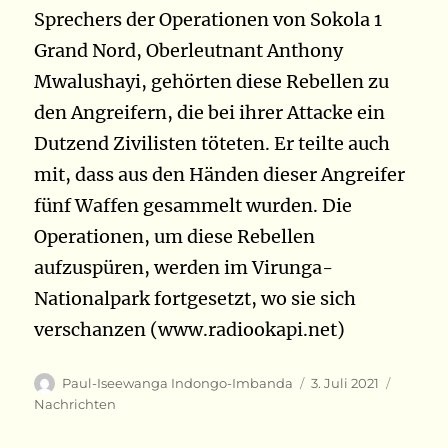
Sprechers der Operationen von Sokola 1
Grand Nord, Oberleutnant Anthony
Mwalushayi, gehörten diese Rebellen zu
den Angreifern, die bei ihrer Attacke ein
Dutzend Zivilisten töteten. Er teilte auch
mit, dass aus den Händen dieser Angreifer
fünf Waffen gesammelt wurden. Die
Operationen, um diese Rebellen
aufzuspüren, werden im Virunga-
Nationalpark fortgesetzt, wo sie sich
verschanzen (www.radiookapi.net)
Autor
Veröffentlicht
Kategor
Paul-Iseewanga Indongo-Imbanda
3. Juli 2021
am
Nachrichten