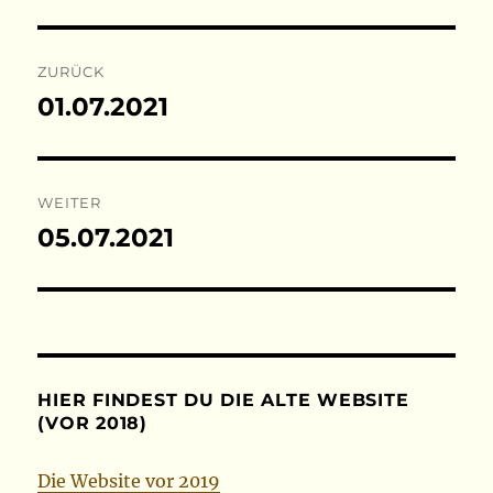
Beitragsnavigation
ZURÜCK
01.07.2021
Vorheriger
Beitrag:
WEITER
05.07.2021
Nächster
Beitrag:
HIER FINDEST DU DIE ALTE WEBSITE
(VOR 2018)
Die Website vor 2019