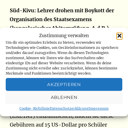
Süd-Kivu: Lehrer drohen mit Boykott der
Organisation des Staatsexamens
(kongolesischer Abiturprüfung, A.d.R.)
Zustimmung verwalten
Um dir ein optimales Erlebnis zu bieten, verwenden wir
Das Gremium der Inspektoren des
Technologien wie Cookies, um Geräteinformationen zu speichern
und/oder darauf zuzugreifen. Wenn du diesen Technologien
Primar-, Sekundar- und Fachschulwesens
zustimmst, können wir Daten wie das Surfverhalten oder
(EPST) droht, die Organisation der
eindeutige IDs auf dieser Website verarbeiten. Wenn du deine
Zustimmung nicht erteilst oder zurückziehst, können bestimmte
Staatsprüfungen zu boykottieren, wenn
Merkmale und Funktionen beeinträchtigt werden.
die Teilnahmegebühren für Schüler
AKZEPTIEREN
gesenkt werden. Ihnen zufolge ist es nicht
ABLEHNEN
Sache der Provinzabgeordneten, sich in
die Organisation des Staatsexamens
Cookie-Richtlinie
Datenschutzerklärung
Impressum
(EXETAT) einzumischen, indem sie diese
Gebühren auf 15 US-Dollar pro Schüler