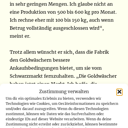
in sehr geringen Mengen. Ich glaube nicht an
eine Produktion von 500 bis 600 kg pro Monat.
Ich rechne eher mit 100 bis 150 kg, auch wenn
Betrug vollständig ausgeschlossen wird“,
meint er.
Trotz allem wünscht er sich, dass die Fabrik
den Goldwäschern bessere
Ankaufsbedingungen bietet, um sie vom
Schwarzmarkt fernzuhalten. „Die Goldwäscher
haben jetzt einen Markt. Ich hoffe, die
Zustimmung verwalten
Raffinerie bietet attraktive Preise, sodass wir
Um dir ein optimales Erlebnis zu bieten, verwenden wir
sicher verkaufen und bezahlt werden können.
Technologien wie Cookies, um Geräteinformationen zu speichern
Wir werden sehen, wie sich das alles entwickelt,
und/oder darauf zuzugreifen. Wenn du diesen Technologien
zustimmst, können wir Daten wie das Surfverhalten oder
denn die Bezahlung ist notwendig. Es darf
eindeutige IDs auf dieser Website verarbeiten. Wenn du deine
keine Verzögerungen geben. Und die
Zustimmung nicht erteilst oder zurückziehst, können bestimmte