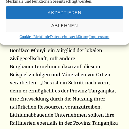
Merkmale und Funktionen beeinträchtigt werden.
Bezahlung muss bar erfolgen“, erwartet Jules
Mulya.
AKZEPTIEREN
ABLEHNEN
Optimierung der Lieferketten
Cookie-Richtlinie
Datenschutzerklärung
Impressum
Boniface Mbuyi, ein Mitglied der lokalen
Zivilgesellschaft, ruft andere
Bergbauunternehmen dazu auf, diesem
Beispiel zu folgen und Mineralien vor Ort zu
verarbeiten: „Dies ist ein Schritt nach vorn,
denn er ermöglicht es der Provinz Tanganjika,
ihre Entwicklung durch die Nutzung ihrer
natürlichen Ressourcen voranzutreiben.
Lithiumabbauende Unternehmen sollten ihre
Raffinerien ebenfalls in der Provinz Tanganjika