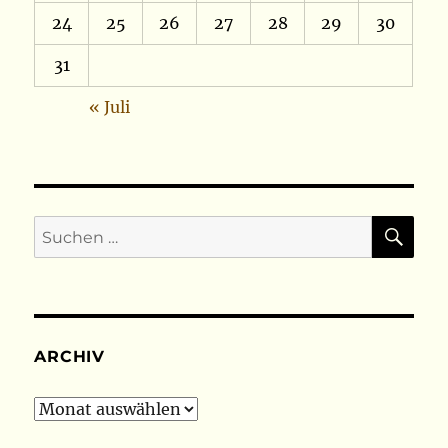
24
25
26
27
28
29
30
31
« Juli
SU
Suchen
nach:
ARCHIV
Archiv