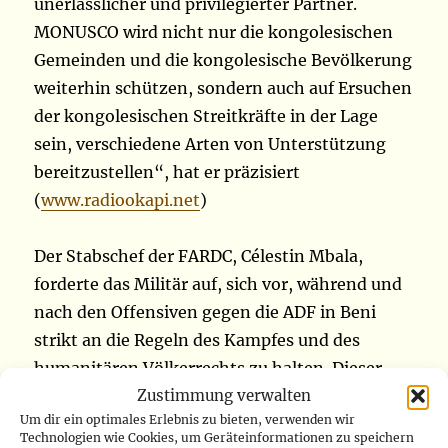
unerlässlicher und privilegierter Partner.
MONUSCO wird nicht nur die kongolesischen
Gemeinden und die kongolesische Bevölkerung
weiterhin schützen, sondern auch auf Ersuchen
der kongolesischen Streitkräfte in der Lage
sein, verschiedene Arten von Unterstützung
bereitzustellen“, hat er präzisiert
(
www.radiookapi.net
)
Der Stabschef der FARDC, Célestin Mbala,
forderte das Militär auf, sich vor, während und
nach den Offensiven gegen die ADF in Beni
strikt an die Regeln des Kampfes und des
humanitären Völkerrechts zu halten. Dieser
Zustimmung verwalten
Aufruf wurde am Mittwoch, den 30. Oktober,
Um dir ein optimales Erlebnis zu bieten, verwenden wir
während seines Besuchs in Beni lanciert, wo er
Technologien wie Cookies, um Geräteinformationen zu speichern