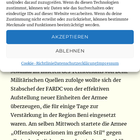
sich seit vier Tagen im Arbeitsbesuch aufhält.
und/oder darauf zuzugreifen. Wenn du diesen Technologien
zustimmst, können wir Daten wie das Surfverhalten oder
General Mbala reiste später nach Nyaleke,
eindeutige IDs auf dieser Website verarbeiten. Wenn du deine
Kasinga und Boikene (in die Stadt Beni), dann
Zustimmung nicht erteilst oder zurückziehst, können bestimmte
Merkmale und Funktionen beeinträchtigt werden.
nach Ngadi, Mavivi, Ngite, Mbau, Oicha und
Matombo. wo die Armee Positionen hat, um die
AKZEPTIEREN
Bevölkerung dieser Agglomerationen vor ADF-
ABLEHNEN
Angriffen zu schützen. Er endete seine Runde
durch die Stellungen der Armee in Isale und
Cookie-Richtlinie
Datenschutzerklärung
Impressum
Mwalika im Inneren des Territoriums von Beni.
Militärischen Quellen zufolge wollte sich der
Stabschef der FARDC von der effektiven
Aufstellung neuer Einheiten der Armee
überzeugen, die für einige Tage zur
Verstärkung in der Region Beni eingesetzt
waren. Am selben Mittwoch startete die Armee
„Offensivoperationen im großen Stil“ gegen