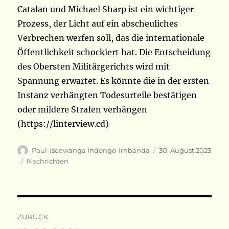
Catalan und Michael Sharp ist ein wichtiger
Prozess, der Licht auf ein abscheuliches
Verbrechen werfen soll, das die internationale
Öffentlichkeit schockiert hat. Die Entscheidung
des Obersten Militärgerichts wird mit
Spannung erwartet. Es könnte die in der ersten
Instanz verhängten Todesurteile bestätigen
oder mildere Strafen verhängen
(https://linterview.cd)
Autor
Veröffentlicht
Paul-Iseewanga Indongo-Imbanda
30. August 2023
am
Kategorien
Nachrichten
Beitragsnavigation
ZURÜCK