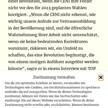
einer Revolution, wenn die CENI ihre Fehler
nicht vor den für 2023 geplanten Wahlen
korrigiert. „Wenn die CENI nicht erkennt, wie
wichtig unsere Aufrufe zur Vertrauensbildung
in der Bevölkerung sind, und die öffentliche
Wahrnehmung ihrer Arbeit nicht unterschätzt,
wenn sie keine bedeutenden Korrekturen
vornimmt, riskieren wir, ein Umfeld zu
schaffen, das eine Revolution begünstigt, die
von einem mutigen Anführer ausgelöst werden
könnte“, sagte er in einem Interview mit TOP
CONGO FM. Bischof Nshole betonte, dass das
Zustimmung verwalten
mangelnde Vertrauen in die CENI dazu geführt
Um dir ein optimales Erlebnis zu bieten, verwenden wir
Technologien wie Cookies, um Geräteinformationen zu speichern
habe, dass viele Menschen davor
und/oder darauf zuzugreifen. Wenn du diesen Technologien
zurückschreckten, an den Wahlen
zustimmst, können wir Daten wie das Surfverhalten oder
eindeutige IDs auf dieser Website verarbeiten. Wenn du deine
teilzunehmen. „Viele Bürger zögern, an
Zustimmung nicht erteilst oder zurückziehst, können bestimmte