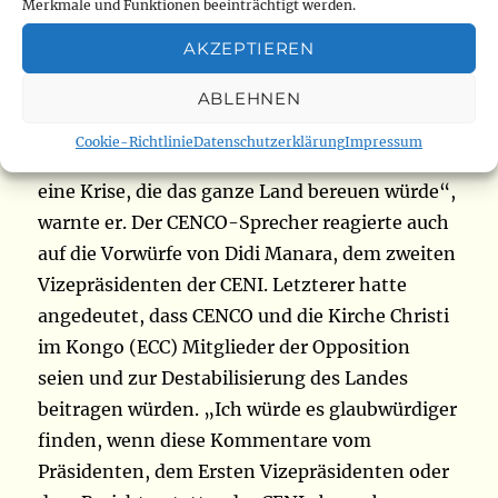
Wahlen teilzunehmen. Wir sind bestrebt, sie
Merkmale und Funktionen beeinträchtigt werden.
von der Bedeutung ihrer Teilnahme zu
AKZEPTIEREN
überzeugen. Wenn die Wahlen jedoch in einem
Klima des Misstrauens stattfinden, würde es
ABLEHNEN
mich nicht wundern, wenn wir nach den
Cookie-Richtlinie
Datenschutzerklärung
Impressum
Wahlen mit einer Krise konfrontiert wären,
eine Krise, die das ganze Land bereuen würde“,
warnte er. Der CENCO-Sprecher reagierte auch
auf die Vorwürfe von Didi Manara, dem zweiten
Vizepräsidenten der CENI. Letzterer hatte
angedeutet, dass CENCO und die Kirche Christi
im Kongo (ECC) Mitglieder der Opposition
seien und zur Destabilisierung des Landes
beitragen würden. „Ich würde es glaubwürdiger
finden, wenn diese Kommentare vom
Präsidenten, dem Ersten Vizepräsidenten oder