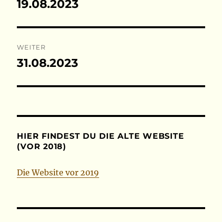
19.08.2023
Vorheriger
Beitrag:
WEITER
31.08.2023
Nächster
Beitrag:
HIER FINDEST DU DIE ALTE WEBSITE
(VOR 2018)
Die Website vor 2019