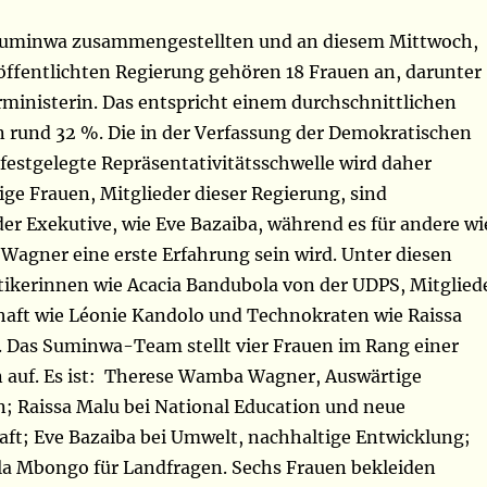
 Suminwa zusammengestellten und an diesem Mittwoch,
röffentlichten Regierung gehören 18 Frauen an, darunter
rministerin. Das entspricht einem durchschnittlichen
n rund 32 %. Die in der Verfassung der Demokratischen
festgelegte Repräsentativitätsschwelle wird daher
ige Frauen, Mitglieder dieser Regierung, sind
er Exekutive, wie Eve Bazaiba, während es für andere wi
agner eine erste Erfahrung sein wird. Unter diesen
itikerinnen wie Acacia Bandubola von der UDPS, Mitglied
chaft wie Léonie Kandolo und Technokraten wie Raissa
 Das Suminwa-Team stellt vier Frauen im Rang einer
n auf. Es ist: Therese Wamba Wagner, Auswärtige
; Raissa Malu bei National Education und neue
aft; Eve Bazaiba bei Umwelt, nachhaltige Entwicklung;
a Mbongo für Landfragen. Sechs Frauen bekleiden