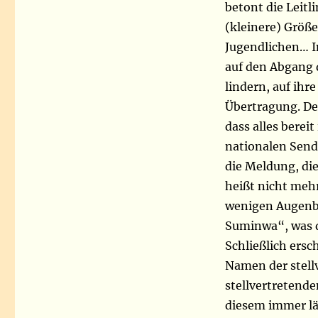
betont die Leitl
(kleinere) Größe
Jugendlichen… In
auf den Abgang d
lindern, auf ihre
Übertragung. Der
dass alles bereit
nationalen Send
die Meldung, di
heißt nicht mehr
wenigen Augenbl
Suminwa“, was d
Schließlich ers
Namen der stell
stellvertretende
diesem immer lä