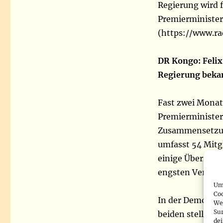
Regierung wird 
Premierminister
(https://www.ra
DR Kongo: Felix
Regierung beka
Fast zwei Monat
Premierminister
Zusammensetzun
umfasst 54 Mitgl
einige Überrasc
engsten Vertrau
Um 
Co
In der Demokrat
We
Sur
beiden stellver
de