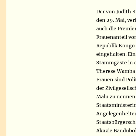
Der von Judith
den 29. Mai, ve
auch die Premie
Frauenanteil vo
Republik Kongo 
eingehalten. Ein
Stammgäste in d
Therese Wamba W
Frauen sind Pol
der Zivilgesells
Malu zu nennen.
Staatsministeri
Angelegenheiten
Staatsbürgersch
Akazie Bandubol