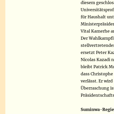
diesem geschlos
Universitätsprof
für Haushalt unt
Ministerpräside
Vital Kamerhe a
Der Wahlkampfle
stellvertretende
ersetzt Peter K
Nicolas Kazadi 
bleibt Patrick 
dass Christophe
verlässt. Er wir
Überraschung is
Präsidentschafts
Suminwa-Regier