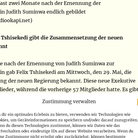
fast zwei Monate nach der Ernennung der
in Judith Suminwa endlich gebildet
diookapi.net)
 Tshisekedi gibt die Zusammensetzung der neuen
nnt
e nach der Ernennung von Judith Suminwa zur
in gab Felix Tshisekedi am Mittwoch, den 29. Mai, die
g der neuen Regierung bekannt. Diese neue Exekutive
ieder, während die vorherige 57 Mitglieder hatte. Es gib
hungen, wobei die Regierung deutlich enger um die
Zustimmung verwalten
ten von Felix Tshisekedi zusammengerückt ist.
dir ein optimales Erlebnis zu bieten, verwenden wir Technologien wie
okies, um Geräteinformationen zu speichern und/oder darauf zuzugreifen.
ischen Republik Kongo ist Jean-Pierre Lihau einer der
nn du diesen Technologien zustimmst, können wir Daten wie das
fverhalten oder eindeutige IDs auf dieser Website verarbeiten. Wenn du
tretenden Ministerpräsidenten, die wiederernannt wurde
ine Zustimmung nicht erteilst oder zurückziehst, können bestimmte