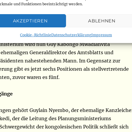
 UDPS, der Präsidentenpartei, behält er das Ressort für d
rkmale und Funktionen beeinträchtigt werden.
nst. Er gehört zum inneren Kreis von Félix Tshisekedi.
erernannte stellvertretende Premierminister ist Jean-
AKZEPTIEREN
ABLEHNEN
tzterer verlässt jedoch das Verteidigungsportfolio und
Cookie-Richtlinie
Datenschutzerklärung
Impressum
n um den Transport. Das strategische
inisterium wird nun Guy Kabongo Mwadianvita
 ehemaligen Generaldirektor des Amtsblatts und
räsidenten nahestehenden Mann. Im Gegensatz zur
rung gibt es jetzt sechs Positionen als stellvertretende
ten, zuvor waren es fünf.
gänge
gen gehört Guylain Nyembo, der ehemalige Kanzleiche
ekedi, der die Leitung des Planungsministeriums
Schwergewicht der kongolesischen Politik schließt sich