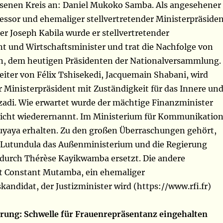
senen Kreis an: Daniel Mukoko Samba. Als angesehener
essor und ehemaliger stellvertretender Ministerpräside
er Joseph Kabila wurde er stellvertretender
nt und Wirtschaftsminister und trat die Nachfolge von
n, dem heutigen Präsidenten der Nationalversammlung.
iter von Félix Tshisekedi, Jacquemain Shabani, wird
r Ministerpräsident mit Zuständigkeit für das Innere un
azadi. Wie erwartet wurde der mächtige Finanzminister
nicht wiederernannt. Im Ministerium für Kommunikatio
Muyaya erhalten. Zu den großen Überraschungen gehört,
 Lutundula das Außenministerium und die Regierung
d durch Thérèse Kayikwamba ersetzt. Die andere
t Constant Mutamba, ein ehemaliger
kandidat, der Justizminister wird (https://www.rfi.fr)
ung: Schwelle für Frauenrepräsentanz eingehalten