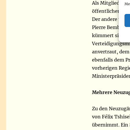
Als Mitglied der
Me
öffentlichen Die
Der andere wied
Pierre Bemba. Le
kümmert sich nu
Verteidigungsm
anvertraut, dem
ebenfalls dem P
vorherigen Regie
Ministerpräsiden
Mehrere Neuzu
Zu den Neuzugän
von Félix Tshis
übernimmt. Ein 