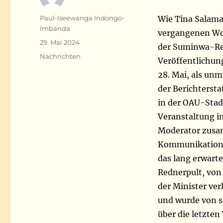
Autor
Paul-Iseewanga Indongo-
Wie Tina Salama
Imbanda
vergangenen Wo
Veröffentlicht
29. Mai 2024
der Suminwa-Reg
am
Kategorien
Nachrichten
Veröffentlichun
28. Mai, als un
der Berichterst
in der OAU-Stad
Veranstaltung i
Moderator zusam
Kommunikationsa
das lang erwarte
Rednerpult, von
der Minister ver
und wurde von se
über die letzte