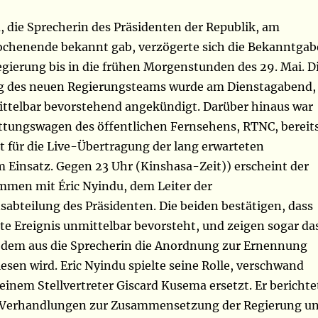
, die Sprecherin des Präsidenten der Republik, am
chenende bekannt gab, verzögerte sich die Bekanntgab
ierung bis in die frühen Morgenstunden des 29. Mai. D
g des neuen Regierungsteams wurde am Dienstagabend,
mittelbar bevorstehend angekündigt. Darüber hinaus war
attungswagen des öffentlichen Fernsehens, RTNC, bereit
t für die Live-Übertragung der lang erwarteten
m Einsatz. Gegen 23 Uhr (Kinshasa-Zeit)) erscheint der
men mit Éric Nyindu, dem Leiter der
bteilung des Präsidenten. Die beiden bestätigen, dass
te Ereignis unmittelbar bevorsteht, und zeigen sogar da
 dem aus die Sprecherin die Anordnung zur Ernennung
lesen wird. Eric Nyindu spielte seine Rolle, verschwand
inem Stellvertreter Giscard Kusema ersetzt. Er berichte
n Verhandlungen zur Zusammensetzung der Regierung u