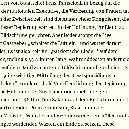
inien von Staatschef Felix Tshisekedi in Bezug auf die
 der nationalen Exekutive, die Vertretung von Frauen u
 der Zwischenzeit sind die Augen vieler Kongolesen, die
ieser Regierung warten, in der Hoffnung, ihr Elend zu
 Bildschirme gerichtet. Aber leider stoppt die Live-
 Gastgeber „schaltet die Luft ein“ und wartet darauf,
 ist. Es ist also Zeit für „patriotische Lieder“ auf dem
er, mehr als 45 Minuten lang. Währenddessen ändert si
e auf dem Band am unteren Bildschirmrand erscheint: Es
 „eine wichtige Mitteilung des Staatspräsidiums in
icken“, sondern „bald Veröffentlichung der Regierung
ie Hoffnung der Zuschauer noch mehr steigert.
cheint um 1:46 Uhr Tina Salama auf dem Bildschirm, um d
vertretenden Premierminister, Staatsminister,
n Minister, Minister und Vizeminister zu enthüllen und 
nger werdenden Warten ein Ende zu setzen. Diese