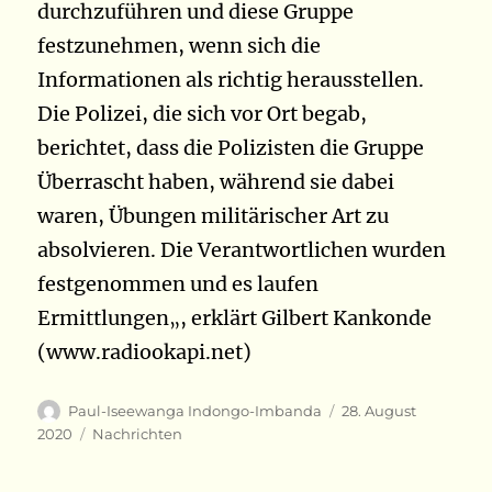
durchzuführen und diese Gruppe
festzunehmen, wenn sich die
Informationen als richtig herausstellen.
Die Polizei, die sich vor Ort begab,
berichtet, dass die Polizisten die Gruppe
Überrascht haben, während sie dabei
waren, Übungen militärischer Art zu
absolvieren. Die Verantwortlichen wurden
festgenommen und es laufen
Ermittlungen
, erklärt Gilbert Kankonde
„
(www.radiookapi.net)
Autor
Veröffentlicht
Paul-Iseewanga Indongo-Imbanda
28. August
am
Kategorien
2020
Nachrichten