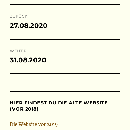
Beitragsnavigation
ZURÜCK
27.08.2020
Vorheriger
Beitrag:
WEITER
31.08.2020
Nächster
Beitrag:
HIER FINDEST DU DIE ALTE WEBSITE
(VOR 2018)
Die Website vor 2019