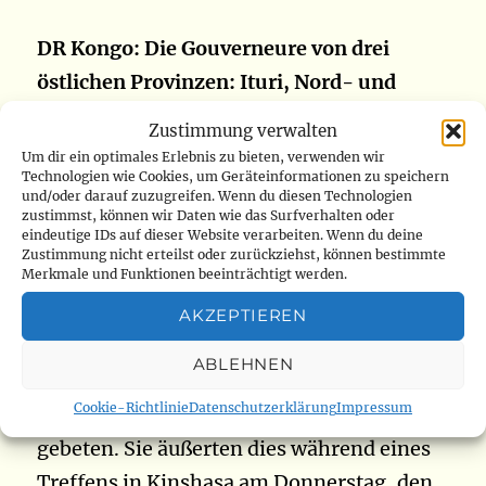
DR Kongo: Die Gouverneure von drei
östlichen Provinzen: Ituri, Nord- und
Süd-Kivu fordern die Zahlung der
Zustimmung verwalten
Rückabtretung
Um dir ein optimales Erlebnis zu bieten, verwenden wir
Technologien wie Cookies, um Geräteinformationen zu speichern
und/oder darauf zuzugreifen. Wenn du diesen Technologien
Drei Gouverneure aus den östlichen
zustimmst, können wir Daten wie das Surfverhalten oder
eindeutige IDs auf dieser Website verarbeiten. Wenn du deine
Provinzen der Demokratischen Republik
Zustimmung nicht erteilst oder zurückziehst, können bestimmte
Merkmale und Funktionen beeinträchtigt werden.
Kongo, Jean Bamanisa aus Ituri, Carly
Nzanzu aus Nord-Kivu und Théo Ngwabije
AKZEPTIEREN
aus Süd-Kivu, haben Premierminister
ABLEHNEN
Ilunga Ilunkamba um die Zahlung von 10
Cookie-Richtlinie
Datenschutzerklärung
Impressum
Monaten Übertretung (Retrozession)
gebeten. Sie äußerten dies während eines
Treffens in Kinshasa am Donnerstag, den