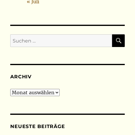
« Juli
SU
Suchen
nach:
ARCHIV
Archiv
NEUESTE BEITRÄGE