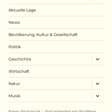
öffnen
Aktuelle Lage
News
Bevölkerung, Kultur & Gesellschaft
Politik
Unterme
Geschichte
öffnen
Wirtschaft
Unterme
Natur
öffnen
Unterme
Musik
öffnen
Kongo-Kinshasa.de
Stolz präsentiert von WordPress