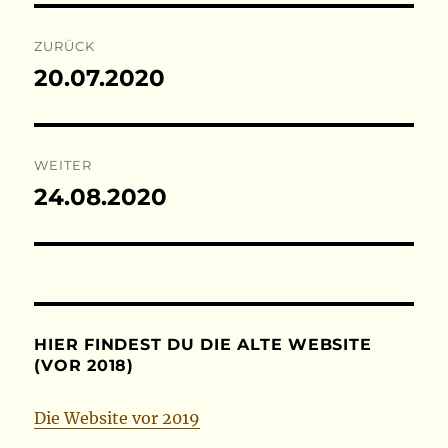
Beitragsnavigation
ZURÜCK
20.07.2020
Vorheriger
Beitrag:
WEITER
24.08.2020
Nächster
Beitrag:
HIER FINDEST DU DIE ALTE WEBSITE
(VOR 2018)
Die Website vor 2019