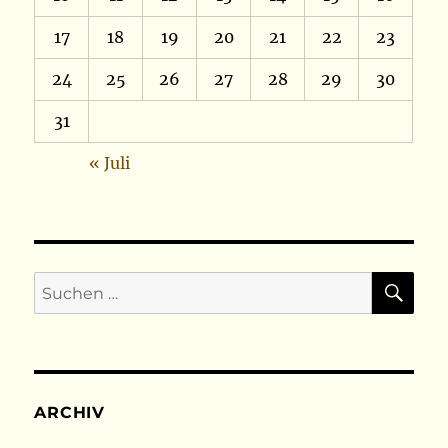
17
18
19
20
21
22
23
24
25
26
27
28
29
30
31
« Juli
SU
Suchen
nach:
ARCHIV