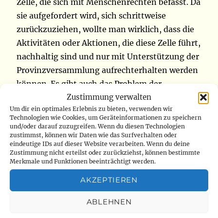
Zelle, die sich mit Menschenrechten befasst. Da
sie aufgefordert wird, sich schrittweise
zurückzuziehen, wollte man wirklich, dass die
Aktivitäten oder Aktionen, die diese Zelle führt,
nachhaltig sind und nur mit Unterstützung der
Provinzversammlung aufrechterhalten werden
können. Es gibt auch das Problem der
Zustimmung verwalten
Hassbotschaften, denn es ist Hass, der
Um dir ein optimales Erlebnis zu bieten, verwenden wir
Konflikte erzeugt“, sagte die Präsidentin der
Technologien wie Cookies, um Geräteinformationen zu speichern
Provinzversammlung, Virginie Nkulu Nemba.
und/oder darauf zuzugreifen. Wenn du diesen Technologien
zustimmst, können wir Daten wie das Surfverhalten oder
Die Hassbotschaft kann ihrer Meinung nach
eindeutige IDs auf dieser Website verarbeiten. Wenn du deine
[die Gesellschaft] in Brand setzen und sie lade
Zustimmung nicht erteilst oder zurückziehst, können bestimmte
Merkmale und Funktionen beeinträchtigt werden.
die Bevölkerung und die politischen Akteure
ein, die Sprache wechseln zu können: „Die
AKZEPTIEREN
Sprache muss sich in der Bevölkerung und auch
ABLEHNEN
bei uns als politischen Akteuren ändern. Wir