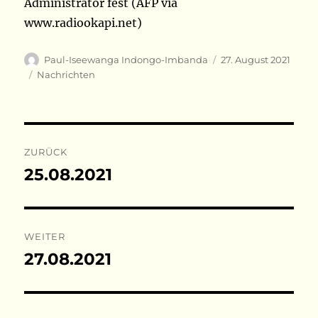
Administrator fest (AFP via
www.radiookapi.net)
Autor
Veröffentlicht
Paul-Iseewanga Indongo-Imbanda
27. August 2021
am
Kategorien
Nachrichten
Beitragsnavigation
ZURÜCK
25.08.2021
Vorheriger
Beitrag:
WEITER
27.08.2021
Nächster
Beitrag: