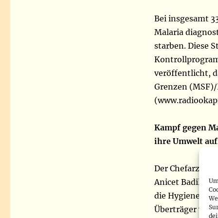
Bei insgesamt 3
Malaria diagnost
starben. Diese 
Kontrollprogra
veröffentlicht, 
Grenzen (MSF)/H
(www.radiookapi
Kampf gegen Mala
ihre Umwelt au
Der Chefarzt de
Um 
Anicet Badilisha
Co
die Hygienerege
We
Sur
Überträger von 
de