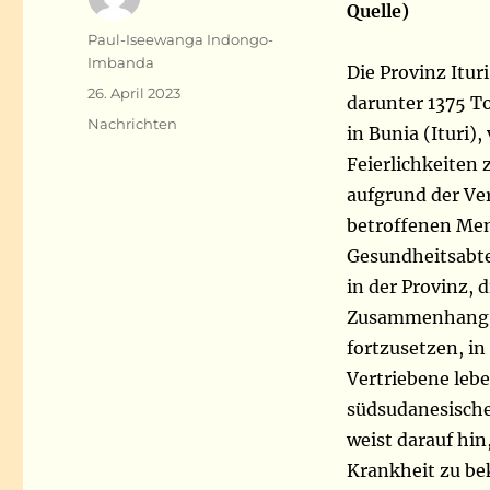
Quelle)
Autor
Paul-Iseewanga Indongo-
Imbanda
Die Provinz Itur
Veröffentlicht
26. April 2023
darunter 1375 To
am
Kategorien
Nachrichten
in Bunia (Ituri)
Feierlichkeiten 
aufgrund der Ve
betroffenen Men
Gesundheitsabte
in der Provinz, d
Zusammenhang m
fortzusetzen, in
Vertriebene lebe
südsudanesische 
weist darauf hi
Krankheit zu be