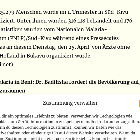
35.279 Menschen wurde im 1. Trimester in Süd-Kivu
iziert. Unter ihnen wurden 316.118 behandelt und 176
Statistiken wurden vom Nationalen Malaria-
mm (PNLP)/Sud-Kivu während eines Pressecafés
das an diesem Dienstag, den 25. April, von Ärzte ohne
olland in Bukavu organisiert wurde
.net)
ria in Beni: Dr. Badilisha fordert die Bevölkerung auf
fzuräumen
Zustimmung verwalten
s Beni Generalreferenzkrankenhauses (Nord-Kivu), Dr.
dir ein optimales Erlebnis zu bieten, verwenden wir Technologien wie
, forderte am Dienstag, den 25. April, die Bevölkerung au
okies, um Geräteinformationen zu speichern und/oder darauf zuzugreifen.
ln in ihrer Umgebung strikt einzuhalten, um Moskitos,
nn du diesen Technologien zustimmst, können wir Daten wie das
fverhalten oder eindeutige IDs auf dieser Website verarbeiten. Wenn du
Malaria, zu bekämpfen. Am Rande des Welt-Malaria-
ine Zustimmung nicht erteilst oder zurückziehst, können bestimmte