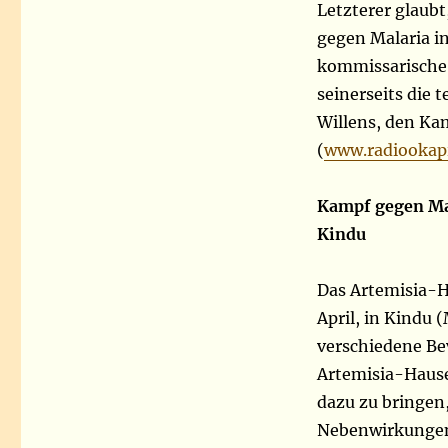
Letzterer glaub
gegen Malaria i
kommissarische 
seinerseits die
Willens, den Ka
(
www.radiookapi
Kampf gegen Mal
Kindu
Das Artemisia-Ha
April, in Kindu
verschiedene Be
Artemisia-Hauses
dazu zu bringen
Nebenwirkungen,