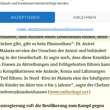
zu auf: „Im Kampf gegen Malaria ist normalerweise die
rkmale und Funktionen beeinträchtigt werden.
beste Vorsorge, und dafür nutzen wir zu Hause in der
 Republik Kongo die gute Verwendung des mit
AKZEPTIEREN
ABLEHNEN
prägnierten Moskitonetzes. Abgesehen vom Moskitonet
Cookie-Richtlinie
Datenschutzerklärung
Impressum
iche Vorbeugung die Hygiene. Man muss stehendes Wasser
erhindern, dass Mücken einen Lebensraum finden, denn
ücken gibt, gibt es kein Plasmodium“. Dr. Anicet
 Malaria sei eine der Ursachen der Armut und behindert
ung in der Gesellschaft. Er sagte auch, dass diese Krankhe
 Frauen zu Abtreibungen und Frühgeburten führen kan
zu Komplikationen wie Anämie, Koma und Lähmungen
Tod führen. In Nord-Kivu ist Malaria eine der häufigste
r Kinder im Alter von 0 bis 5 Jahren“, sagte der Chefarz
lreferenzkrankenhauses (
www.radiookapi.net
)
inzregierung ruft die Bevölkerung zum Kampf gegen