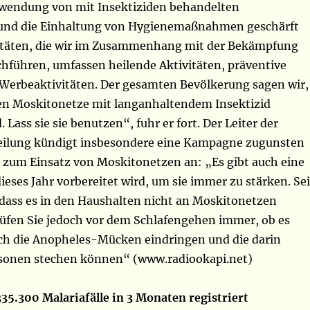
rwendung von mit Insektiziden behandelten
und die Einhaltung von Hygienemaßnahmen geschärft
vitäten, die wir im Zusammenhang mit der Bekämpfung
chführen, umfassen heilende Aktivitäten, präventive
 Werbeaktivitäten. Der gesamten Bevölkerung sagen wir,
lten Moskitonetze mit langanhaltendem Insektizid
 Lass sie sie benutzen“, fuhr er fort. Der Leiter der
eilung kündigt insbesondere eine Kampagne zugunsten
 zum Einsatz von Moskitonetzen an: „Es gibt auch eine
eses Jahr vorbereitet wird, um sie immer zu stärken. Sei
 dass es in den Haushalten nicht an Moskitonetzen
üfen Sie jedoch vor dem Schlafengehen immer, ob es
rch die Anopheles-Mücken eindringen und die darin
sonen stechen können“ (www.radiookapi.net)
35.300 Malariafälle in 3 Monaten registriert