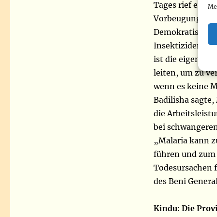
Tages rief er da
Me
Vorbeugung die 
Demokratischen
Insektiziden im
ist die eigentl
leiten, um zu v
wenn es keine M
Badilisha sagte,
die Arbeitsleist
bei schwangeren
„Malaria kann 
führen und zum 
Todesursachen fü
des Beni Genera
Kindu: Die Prov