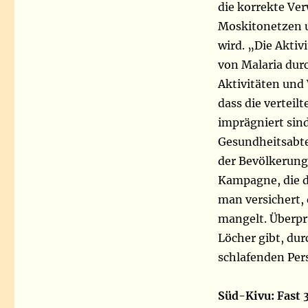
die korrekte Ve
Moskitonetzen 
wird. „Die Akti
von Malaria dur
Aktivitäten und
dass die vertei
imprägniert sind.
Gesundheitsabt
der Bevölkerung
Kampagne, die di
man versichert,
mangelt. Überpr
Löcher gibt, du
schlafenden Per
Süd-Kivu: Fast 3