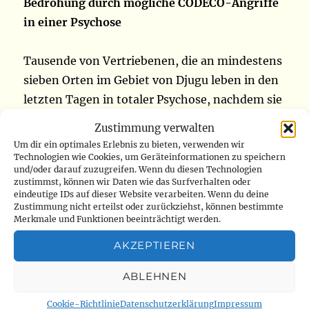
Bedrohung durch mögliche CODECO-Angriffe
in einer Psychose
Tausende von Vertriebenen, die an mindestens
sieben Orten im Gebiet von Djugu leben in den
letzten Tagen in totaler Psychose, nachdem sie
mit Angriffen durch CODECO-Elemente auf
Zustimmung verwalten
ihre Orte bedroht worden waren. Der Präsident
Um dir ein optimales Erlebnis zu bieten, verwenden wir
der Zivilgesellschaft des Territoriums von
Technologien wie Cookies, um Geräteinformationen zu speichern
und/oder darauf zuzugreifen. Wenn du diesen Technologien
Djugu teilte Radio Okapi am Donnerstag, den
zustimmst, können wir Daten wie das Surfverhalten oder
eindeutige IDs auf dieser Website verarbeiten. Wenn du deine
25. November, Radio Okapi mit, dass
Zustimmung nicht erteilst oder zurückziehst, können bestimmte
Nachrichten von CODECO-Angreifern in den
Merkmale und Funktionen beeinträchtigt werden.
Orten der Vertriebenen kursieren, um ihre
AKZEPTIEREN
Angriffe in den kommenden Tagen
anzukündigen:
„
Es gibt Nachrichten, die die
ABLEHNEN
CODECO-Milizionäre senden und an den Orten
Cookie-Richtlinie
Datenschutzerklärung
Impressum