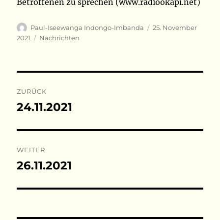
Betroffenen zu sprechen (www.radiookapi.net)
Autor
Veröffentlicht
Paul-Iseewanga Indongo-Imbanda
25. November
am
Kategorien
2021
Nachrichten
Beitragsnavigation
ZURÜCK
24.11.2021
Vorheriger
Beitrag:
WEITER
26.11.2021
Nächster
Beitrag: