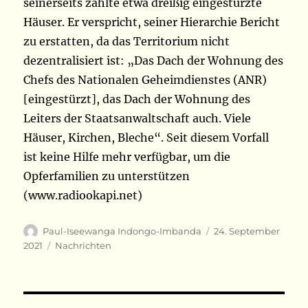
seinerseits zählte etwa dreißig eingestürzte
Häuser. Er verspricht, seiner Hierarchie Bericht
zu erstatten, da das Territorium nicht
dezentralisiert ist: „Das Dach der Wohnung des
Chefs des Nationalen Geheimdienstes (ANR)
[eingestürzt], das Dach der Wohnung des
Leiters der Staatsanwaltschaft auch. Viele
Häuser, Kirchen, Bleche“. Seit diesem Vorfall
ist keine Hilfe mehr verfügbar, um die
Opferfamilien zu unterstützen
(www.radiookapi.net)
Autor
Veröffentlicht
Paul-Iseewanga Indongo-Imbanda
24. September
am
Kategorien
2021
Nachrichten
Beitragsnavigation