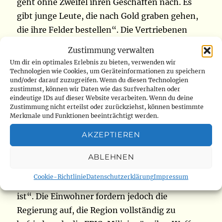
geht ohne Zweifel ihren Geschäften nach. Es
gibt junge Leute, die nach Gold graben gehen,
die ihre Felder bestellen“. Die Vertriebenen
beginnen, an ihre Herkunftsorte
Zustimmung verwalten
zurückzukehren. Dazu gehören Holu,
Um dir ein optimales Erlebnis zu bieten, verwenden wir
Makayanga, Ndoya, Sillo, Marabo, Irumu
Technologien wie Cookies, um Geräteinformationen zu speichern
und/oder darauf zuzugreifen. Wenn du diesen Technologien
Kombokado. Sie gehen ihren Geschäften frei
zustimmst, können wir Daten wie das Surfverhalten oder
eindeutige IDs auf dieser Website verarbeiten. Wenn du deine
nach. Laut einer lokalen Quelle ist das Klima
Zustimmung nicht erteilst oder zurückziehst, können bestimmte
auch für Motorradtaxifahrer und -fahrer
Merkmale und Funktionen beeinträchtigt werden.
günstig, die sich Tag und Nacht unbesorgt frei
AKZEPTIEREN
bewegen können: „Im Moment ist die Straße
sicher. So ist die Sicherheit gewährleistet:
ABLEHNEN
keine Störung, kein Angriff. Wir sehen, dass
Cookie-Richtlinie
Datenschutzerklärung
Impressum
dies das Ergebnis des Belagerungszustandes
ist“. Die Einwohner fordern jedoch die
Regierung auf, die Region vollständig zu