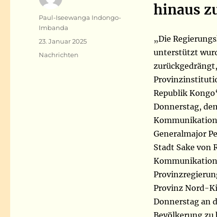
hinaus z
Autor
Paul-Iseewanga Indongo-
Imbanda
„Die Regierungs
Veröffentlicht
23. Januar 2025
am
unterstützt wur
Kategorien
Nachrichten
zurückgedrängt, 
Provinzinstitut
Republik Kongo“
Donnerstag, dem 
Kommunikationss
Generalmajor Pe
Stadt Sake von R
Kommunikationsd
Provinzregierun
Provinz Nord-Ki
Donnerstag an d
Bevölkerung zu 