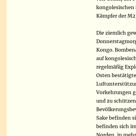
kongolesischen 
Kämpfer der M23
Die ziemlich g
Donnerstagmorg
Kongo. Bombena
auf kongolesisch
regelmäßig Expl
Osten bestätigt
Luftunterstützun
Vorkehrungen ge
und zu schützen
Bevölkerungsbew
Sake befinden s
befinden sich i
Norden, in mehr