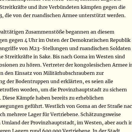
Streitkräfte und ihre Verbündeten kämpfen gegen die
, die von der ruandischen Armee unterstützt werden.
ewalttätigen Zusammenstöße begannen an diesem
en gegen 4 Uhr im Osten der Demokratischen Republik
ngriffe von M23-Stellungen und ruandischen Soldaten
e Streitkräfte in Sake. Bis nach Goma im Westen sind
osionen zu hören. Vertreter der kongolesischen Armee 
en den Einsatz von Militärhubschraubern zur
g der Bodentruppen und erklärten, es seien alle
troffen worden, um die Provinzhauptstadt zu sichern
. Diese Kämpfe haben bereits zu erheblichen
egungen geführt. Westlich von Goma an der Straße na
ich mehrere Lager für Vertriebene. Schätzungsweise
m Umland der Provinzhauptstadt, im Westen, aber auch 
eren Lagern rund 600.000 Vertriebene. In der Stadt