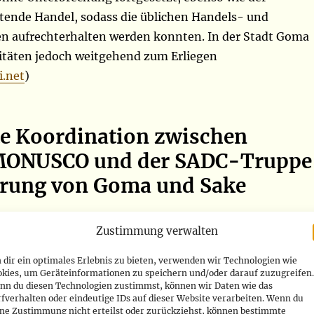
tende Handel, sodass die üblichen Handels- und
 aufrechterhalten werden konnten. In der Stadt Goma
itäten jedoch weitgehend zum Erliegen
.net
)
te Koordination zwischen
MONUSCO und der SADC-Truppe
erung von Goma und Sake
mmandeur der MONUSCO-Truppen, General Khar Diouf,
Zustimmung verwalten
Bevölkerung, dass die FARDC, die MONUSCO und die SADC
dir ein optimales Erlebnis zu bieten, verwenden wir Technologien wie
C) zusammenarbeiten werden, um die Zivilbevölkerung
okies, um Geräteinformationen zu speichern und/oder darauf zuzugreifen.
 die Stadt Goma sowie die Stadt Sake vor den Angriffen
nn du diesen Technologien zustimmst, können wir Daten wie das
fverhalten oder eindeutige IDs auf dieser Website verarbeiten. Wenn du
unterstützten M23-Rebellen zu verteidigen. Angesichts
ine Zustimmung nicht erteilst oder zurückziehst, können bestimmte