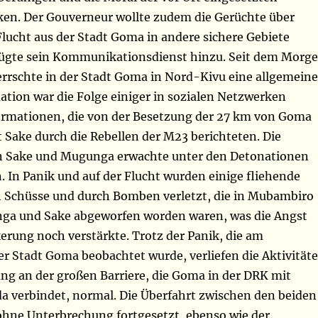
ken. Der Gouverneur wollte zudem die Gerüchte über
lucht aus der Stadt Goma in andere sichere Gebiete
ügte sein Kommunikationsdienst hinzu. Seit dem Morg
errschte in der Stadt Goma in Nord-Kivu eine allgemeine
uation war die Folge einiger in sozialen Netzwerken
formationen, die von der Besetzung der 27 km von Goma
 Sake durch die Rebellen der M23 berichteten. Die
n Sake und Mugunga erwachte unter den Detonationen
 In Panik und auf der Flucht wurden einige fliehende
Schüsse und durch Bomben verletzt, die in Mubambiro
ga und Sake abgeworfen worden waren, was die Angst
erung noch verstärkte. Trotz der Panik, die am
er Stadt Goma beobachtet wurde, verliefen die Aktivität
g an der großen Barriere, die Goma in der DRK mit
da verbindet, normal. Die Überfahrt zwischen den beiden
hne Unterbrechung fortgesetzt, ebenso wie der