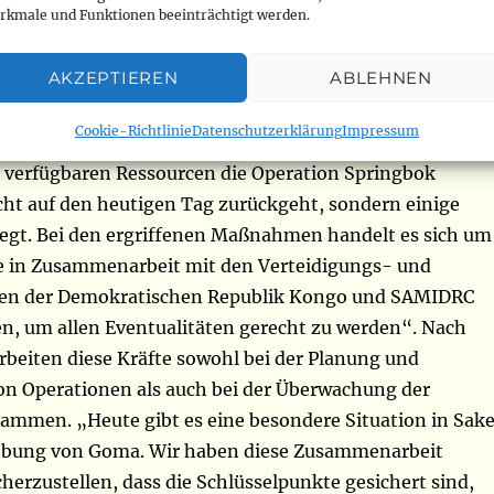
rkmale und Funktionen beeinträchtigt werden.
lage in Sake und der Umgebung von Goma in Nord-Kivu
har Diouf, dass die drei Streitkräfte derzeit für die
AKZEPTIEREN
ABLEHNEN
chlüsselpunkte sorgen: „Die Sicherheitslage in Goma un
nnt, aber unter Kontrolle. Wie Sie wissen, gibt es seit
Cookie-Richtlinie
Datenschutzerklärung
Impressum
nen feindlichen Vorstoß in Mubambiro, und wir haben
rt verfügbaren Ressourcen die Operation Springbok
icht auf den heutigen Tag zurückgeht, sondern einige
egt. Bei den ergriffenen Maßnahmen handelt es sich um
 in Zusammenarbeit mit den Verteidigungs- und
ften der Demokratischen Republik Kongo und SAMIDRC
en, um allen Eventualitäten gerecht zu werden“. Nach
rbeiten diese Kräfte sowohl bei der Planung und
n Operationen als auch bei der Überwachung der
ammen. „Heute gibt es eine besondere Situation in Sak
ebung von Goma. Wir haben diese Zusammenarbeit
cherzustellen, dass die Schlüsselpunkte gesichert sind,