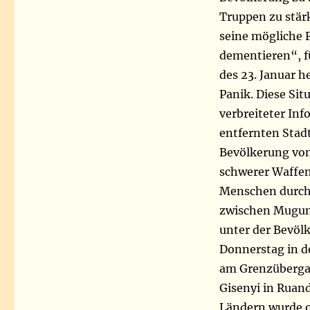
Truppen zu stär
seine mögliche F
dementieren“, f
des 23. Januar h
Panik. Diese Sit
verbreiteter In
entfernten Stadt
Bevölkerung vo
schwerer Waffen.
Menschen durch 
zwischen Mugun
unter der Bevölk
Donnerstag in d
am Grenzübergan
Gisenyi in Ruan
Ländern wurde o