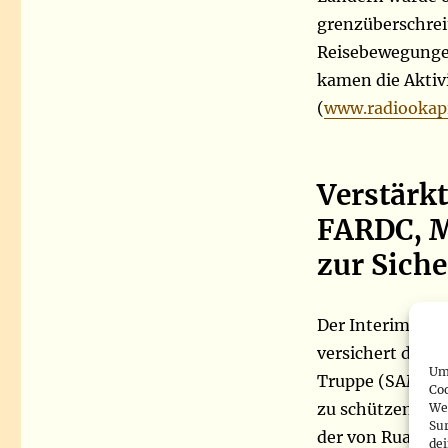
grenzüberschrei
Reisebewegungen
kamen die Aktiv
(
www.radiookapi
Verstärk
FARDC, 
zur Sich
Der Interimsko
versichert der 
Um 
Truppe (SAMIDR
Co
zu schützen und
We
Sur
der von Ruanda 
de