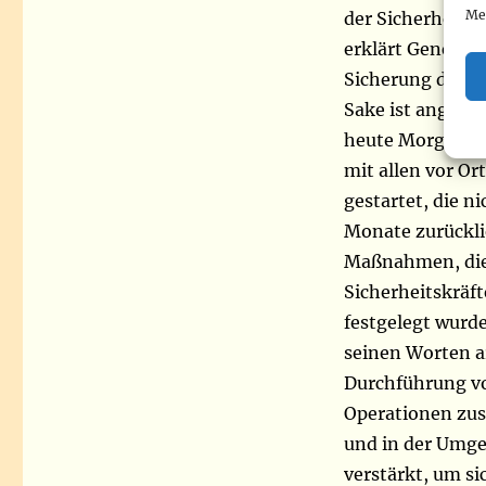
Me
der Sicherheits
erklärt General K
Sicherung der S
Sake ist angespa
heute Morgen ei
mit allen vor O
gestartet, die n
Monate zurückli
Maßnahmen, die
Sicherheitskrä
festgelegt wurd
seinen Worten a
Durchführung vo
Operationen zus
und in der Umg
verstärkt, um si