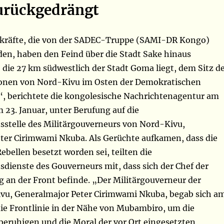
urückgedrängt
kräfte, die von der SADEC-Truppe (SAMI-DR Kongo)
den, haben den Feind über die Stadt Sake hinaus
die 27 km südwestlich der Stadt Goma liegt, dem Sitz d
ionen von Nord-Kivu im Osten der Demokratischen
, berichtete die kongolesische Nachrichtenagentur am
23. Januar, unter Berufung auf die
telle des Militärgouverneurs von Nord-Kivu,
ter Cirimwami Nkuba. Als Gerüchte aufkamen, dass die
ebellen besetzt worden sei, teilten die
ienste des Gouverneurs mit, dass sich der Chef der
g an der Front befinde. „Der Militärgouverneur der
vu, Generalmajor Peter Cirimwami Nkuba, begab sich a
ie Frontlinie in der Nähe von Mubambiro, um die
beruhigen und die Moral der vor Ort eingesetzten