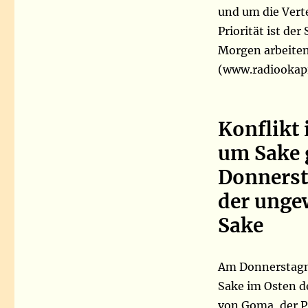
und um die Vert
Priorität ist de
Morgen arbeiten.
(www.radiookapi
Konflikt
um Sake 
Donnerst
der unge
Sake
Am Donnerstagmo
Sake im Osten d
von Goma, der P