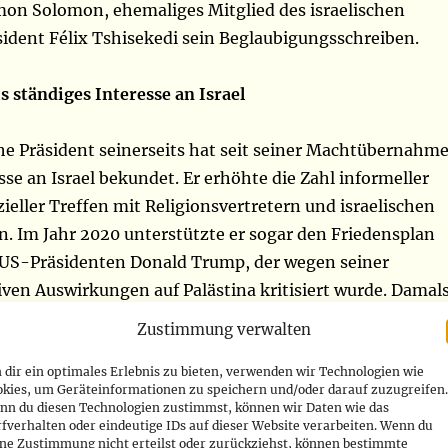
mon Solomon, ehemaliges Mitglied des israelischen
sident Félix Tshisekedi sein Beglaubigungsschreiben.
s ständiges Interesse an Israel
he Präsident seinerseits hat seit seiner Machtübernahm
esse an Israel bekundet. Er erhöhte die Zahl informeller
zieller Treffen mit Religionsvertretern und israelischen
n. Im Jahr 2020 unterstützte er sogar den Friedensplan
US-Präsidenten Donald Trump, der wegen seiner
ven Auswirkungen auf Palästina kritisiert wurde. Damal
t Tshisekedi auch seine Absicht, eine
Zustimmung verwalten
ilung der kongolesischen Botschaft in Jerusalem
dir ein optimales Erlebnis zu bieten, verwenden wir Technologien wie
d markierte damit eine Abkehr von der offiziellen
okies, um Geräteinformationen zu speichern und/oder darauf zuzugreifen.
kanischen Union. Israel seinerseits sieht in der
nn du diesen Technologien zustimmst, können wir Daten wie das
fverhalten oder eindeutige IDs auf dieser Website verarbeiten. Wenn du
Republik Kongo einen potenziellen Partner, um einen
ine Zustimmung nicht erteilst oder zurückziehst, können bestimmte