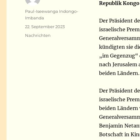
Republik Kongo 
Autor
Paul-Iseewanga Indongo-
Imbanda
Der Präsident d
Veröffentlicht
22. September 2023
israelische Pre
am
Kategorien
Nachrichten
Generalversamml
kündigten sie di
„im Gegenzug“ d
nach Jerusalem 
beiden Ländern.
Der Präsident d
israelische Pre
beiden Ländern 
Generalversamml
Benjamin Netany
Botschaft in Kin