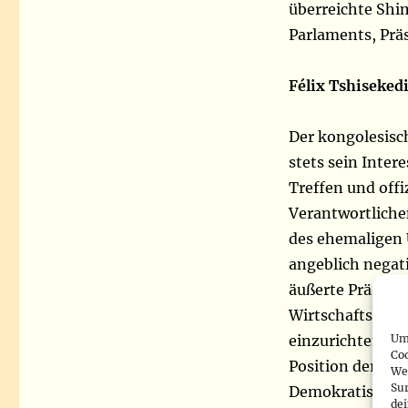
überreichte Shi
Parlaments, Prä
Félix Tshisekedi
Der kongolesisc
stets sein Inter
Treffen und offi
Verantwortliche
des ehemaligen 
angeblich negati
äußerte Präsiden
Wirtschaftsabte
Um 
einzurichten, un
Co
Position der Afri
We
Sur
Demokratischen 
de