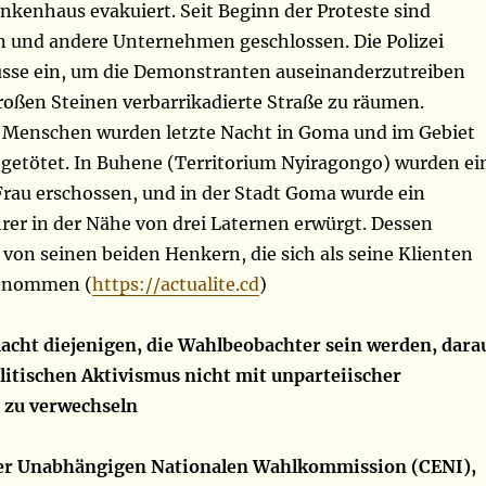
ankenhaus evakuiert. Seit Beginn der Proteste sind
n und andere Unternehmen geschlossen. Die Polizei
sse ein, um die Demonstranten auseinanderzutreiben
roßen Steinen verbarrikadierte Straße zu räumen.
 Menschen wurden letzte Nacht in Goma und im Gebiet
getötet. In Buhene (Territorium Nyiragongo) wurden ei
rau erschossen, und in der Stadt Goma wurde ein
rer in der Nähe von drei Laternen erwürgt. Dessen
von seinen beiden Henkern, die sich als seine Klienten
genommen (
https://actualite.cd
)
cht diejenigen, die Wahlbeobachter sein werden, dara
itischen Aktivismus nicht mit unparteiischer
 zu verwechseln
der Unabhängigen Nationalen Wahlkommission (CENI),