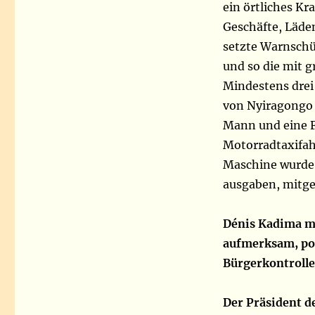
ein örtliches Kr
Geschäfte, Läde
setzte Warnschü
und so die mit g
Mindestens drei
von Nyiragongo 
Mann und eine F
Motorradtaxifah
Maschine wurde 
ausgaben, mit
Dénis Kadima ma
aufmerksam, pol
Bürgerkontrolle
Der Präsident 