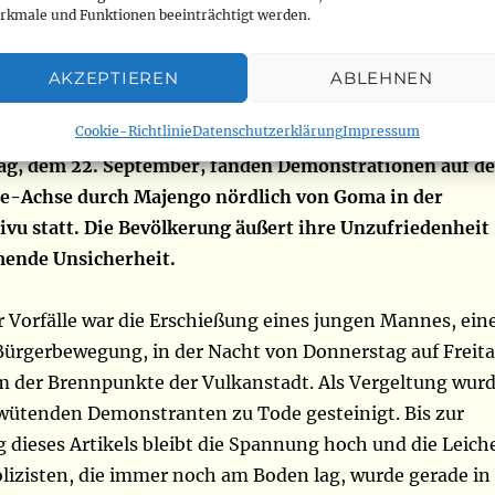
i der Afrikanischen Union zu erlangen (www.rfi.fr)
rkmale und Funktionen beeinträchtigt werden.
oma: Ein Polizist stirbt bei einer erneuten
AKZEPTIEREN
ABLEHNEN
gegen die zunehmende Unsicherheit
Cookie-Richtlinie
Datenschutzerklärung
Impressum
ag, dem 22. September, fanden Demonstrationen auf de
-Achse durch Majengo nördlich von Goma in der
vu statt. Die Bevölkerung äußert ihre Unzufriedenheit
mende Unsicherheit.
r Vorfälle war die Erschießung eines jungen Mannes, ein
 Bürgerbewegung, in der Nacht von Donnerstag auf Freit
m der Brennpunkte der Vulkanstadt. Als Vergeltung wur
n wütenden Demonstranten zu Tode gesteinigt. Bis zur
 dieses Artikels bleibt die Spannung hoch und die Leich
olizisten, die immer noch am Boden lag, wurde gerade in