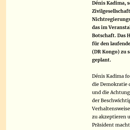
Dénis Kadima, s
Zivilgesellschaf
Nichtregierungs
das im Veranstal
Botschaft. Das H
für den laufend
(DR Kongo) zu s
geplant.
Dénis Kadima fo
die Demokratie 
und die Achtung
der Beschwicht
Verhaltensweise
zu akzeptieren 
Präsident macht