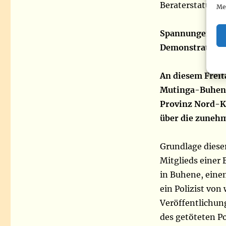
Beraterstatus be
Me
Spannungen in G
Demonstration 
An diesem Freit
Mutinga-Buhene
Provinz Nord-Ki
über die zuneh
Grundlage diese
Mitglieds einer
in Buhene, eine
ein Polizist vo
Veröffentlichung
des getöteten P