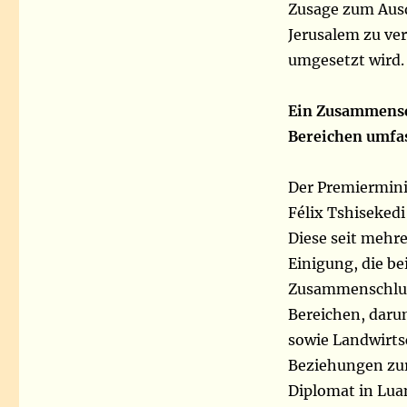
Zusage zum Ausd
Jerusalem zu ve
umgesetzt wird.
Ein Zusammensch
Bereichen umfa
Der Premierminis
Félix Tshisekedi
Diese seit mehr
Einigung, die be
Zusammenschluss
Bereichen, daru
sowie Landwirtsc
Beziehungen zur
Diplomat in Lua