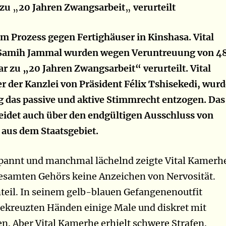
 zu
„
20 Jahren Zwangsarbeit
„
verurteilt
 im Prozess gegen Fertighäuser in Kinshasa. Vital
Samih Jammal wurden wegen Veruntreuung von 4
ar zu „20 Jahren Zwangsarbeit“ verurteilt. Vital
r der Kanzlei von Präsident Félix Tshisekedi, wurd
g das passive und aktive Stimmrecht entzogen. Das
eidet auch über den endgültigen Ausschluss von
aus dem Staatsgebiet.
spannt und manchmal lächelnd zeigte Vital Kamerh
esamten Gehörs keine Anzeichen von Nervosität.
eil. In seinem gelb-blauen Gefangenenoutfit
gekreuzten Händen einige Male und diskret mit
n. Aber Vital Kamerhe erhielt schwere Strafen.