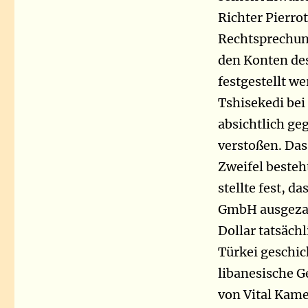
Richter Pierrot
Rechtsprechung
den Konten des
festgestellt w
Tshisekedi bei
absichtlich ge
verstoßen. Das 
Zweifel besteh
stellte fest, 
GmbH ausgezah
Dollar tatsächl
Türkei geschic
libanesische 
von Vital Kame