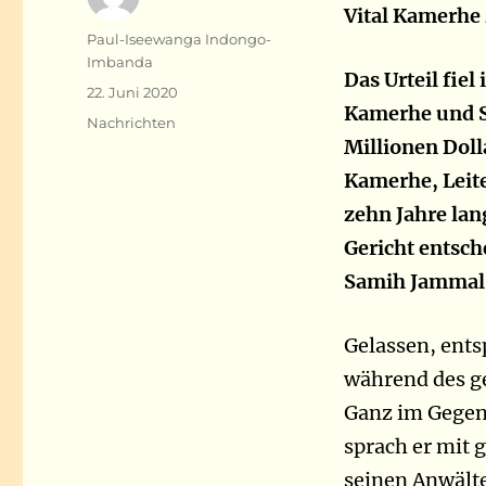
Vital Kamerhe
Autor
Paul-Iseewanga Indongo-
Imbanda
Das Urteil fiel
Veröffentlicht
22. Juni 2020
Kamerhe und 
am
Kategorien
Nachrichten
Millionen Doll
Kamerhe, Leite
zehn Jahre lan
Gericht entsch
Samih Jammal 
Gelassen, ent
während des g
Ganz im Gegent
sprach er mit 
seinen Anwälte