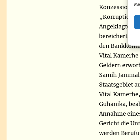
Me
Konzession von
„Korruptionsakt
Angeklagten un
bereichert hab
den Bankkonten
Vital Kamerhe 
Geldern erworb
Samih Jammal n
Staatsgebiet a
Vital Kamerhe
Guhanika, beab
Annahme eines 
Gericht die Un
werden Berufun