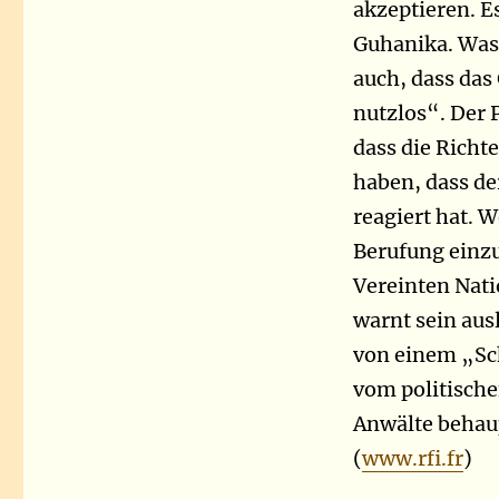
akzeptieren. E
Guhanika. Was 
auch, dass das
nutzlos“. Der 
dass die Richt
haben, dass de
reagiert hat. 
Berufung einzu
Vereinten Nat
warnt sein aus
von einem „Sch
vom politische
Anwälte behaup
(
www.rfi.fr
)