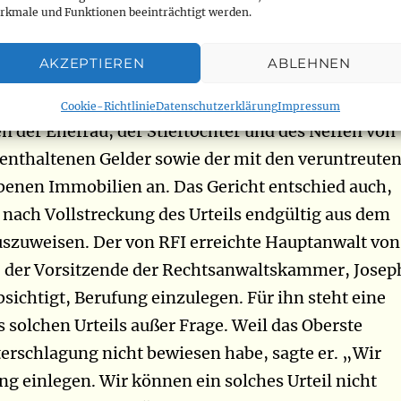
rkmale und Funktionen beeinträchtigt werden.
 Samih Jamal an Vital Kamerhes Stieftochter als
“. Die Richter stellten fest, dass sich die
AKZEPTIEREN
ABLEHNEN
d ihre Angehörigen mit diesen Märkten illegal
en. So ordnete das Gericht die Einziehung der auf
Cookie-Richtlinie
Datenschutzerklärung
Impressum
 der Ehefrau, der Stieftochter und des Neffen von
enthaltenen Gelder sowie der mit den veruntreute
enen Immobilien an. Das Gericht entschied auch,
ach Vollstreckung des Urteils endgültig aus dem
uszuweisen. Der von RFI erreichte Hauptanwalt von
, der Vorsitzende der Rechtsanwaltskammer, Josep
sichtigt, Berufung einzulegen. Für ihn steht eine
solchen Urteils außer Frage. Weil das Oberste
terschlagung nicht bewiesen habe, sagte er. „Wir
g einlegen. Wir können ein solches Urteil nicht