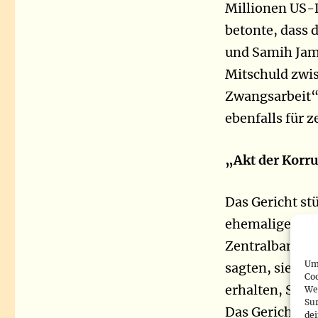
Millionen US-D
betonte, dass 
und Samih Jamm
Mitschuld zwi
Zwangsarbeit“ 
ebenfalls für z
„Akt der Korr
Das Gericht st
ehemaligen Fin
Zentralbank d
Um 
sagten, sie h
Co
erhalten, Sami
We
Sur
Das Gericht be
de