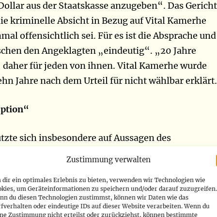
ollar aus der Staatskasse anzugeben“. Das Gericht
die kriminelle Absicht in Bezug auf Vital Kamerhe
al offensichtlich sei. Für es ist die Absprache und
schen den Angeklagten „eindeutig“. „20 Jahre
daher für jeden von ihnen. Vital Kamerhe wurde
ehn Jahre nach dem Urteil für nicht wählbar erklärt.
uption“
ützte sich insbesondere auf Aussagen des
anzministers, Henri Yav, und des Gouverneurs de
Zustimmung verwalten
es Kongo, Deogratias Mutombo, die vor den Richte
dir ein optimales Erlebnis zu bieten, verwenden wir Technologien wie
ätten Anweisungen vom Angeklagten Kamerhe
okies, um Geräteinformationen zu speichern und/oder darauf zuzugreifen.
h Jammal im Dringlichkeitsverfahren zu bezahlen.
nn du diesen Technologien zustimmst, können wir Daten wie das
fverhalten oder eindeutige IDs auf dieser Website verarbeiten. Wenn du
zeichnete auch die Übergabe eines Teils einer
ine Zustimmung nicht erteilst oder zurückziehst, können bestimmte