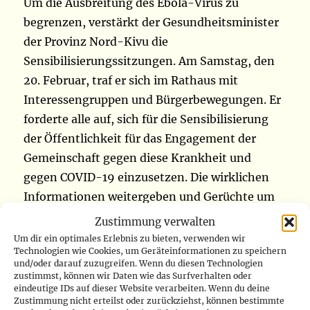
Um die Ausbreitung des Ebola-Virus zu
begrenzen, verstärkt der Gesundheitsminister
der Provinz Nord-Kivu die
Sensibilisierungssitzungen. Am Samstag, den
20. Februar, traf er sich im Rathaus mit
Interessengruppen und Bürgerbewegungen. Er
forderte alle auf, sich für die Sensibilisierung
der Öffentlichkeit für das Engagement der
Gemeinschaft gegen diese Krankheit und
gegen COVID-19 einzusetzen. Die wirklichen
Informationen weitergeben und Gerüchte um
Ebola vermeiden, um die während der 10.
Zustimmung verwalten
Ebola-Epidemie bekannten Fehler zu
Um dir ein optimales Erlebnis zu bieten, verwenden wir
Technologien wie Cookies, um Geräteinformationen zu speichern
vermeiden, dies ist die Schlüsselbotschaft des
und/oder darauf zuzugreifen. Wenn du diesen Technologien
Gesundheitsministers der Provinz Nord-Kivu
zustimmst, können wir Daten wie das Surfverhalten oder
eindeutige IDs auf dieser Website verarbeiten. Wenn du deine
an seine Gesprächspartner. „Wir erwarten, dass
Zustimmung nicht erteilst oder zurückziehst, können bestimmte