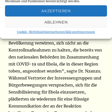
Bürgerbewegungen und Interessengruppen
Merkmale und Funktionen beeinträchtigt werden.
ihren Mitgliedern oder Aktivisten und der
AKZEPTIEREN
Bevölkerung echte Informationen übermitteln,
weil wir wissen, dass es unter ihnen diejenigen
ABLEHNEN
gibt, die die schlechten Informationen
Cookie-Richtlinie
Datenschutzerklärung
Impressum
verfälschen oder übermitteln, die die
Bevölkerung verwirren, sich nicht an die
Kontrollmaßnahmen zu halten, die bereits von
den nationalen Behörden im Zusammenhang
mit COVID-19 und Ebola, die in dieser Region
toben, angeordnet wurden“, sagte Dr. Nzanzu.
Während Vertreter der Interessengruppen und
Bürgerbewegungen versprachen, sich für die
Sensibilisierung für Ebola einzusetzen,
plädierten sie wiederum für eine flüssige
Kommunikation der an der Reaktion