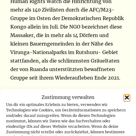
Human Rights Watch die Hinrichtung von
mehr als 140 Zivilisten durch die AFC/M23-
Gruppe im Osten der Demokratischen Republik
Kongo allein im Juli. Die NGO bezeichnet diese
Massaker, die in mehr als 14 Dörfern und
kleinen Bauerngemeinden in der Nähe des
Virunga-Nationalparks im Rutshuru- Gebiet
stattfanden, als die schlimmsten Gräueltaten
der von Ruanda unterstützten bewaffneten
Gruppe seit ihrem Wiederaufleben Ende 2021.
Laut HRW handelte es sich bei der Mehrheit der
Zustimmung verwalten
getöteten Zivilisten um Hutus. Die NGO spricht
Um dir ein optimales Erlebnis zu bieten, verwenden wir
Technologien wie Cookies, um Geräteinformationen zu speichern
von einer Kampagne gegen die FDLR, eine
und/oder darauf zuzugreifen. Wenn du diesen Technologien
bewaffnete Gruppe ruandischen Ursprungs, die
zustimmst, können wir Daten wie das Surfverhalten oder
eindeutige IDs auf dieser Website verarbeiten. Wenn du deine
sich hauptsächlich aus Hutus zusammensetzt.
Zustimmung nicht erteilst oder zurückziehst, können bestimmte