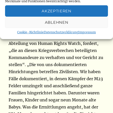
Die Menschenrechtsorganisation verurteilt
Merkmale und Funktionen beeinträchtigt werden.
Kriegsverbrechen und fordert die
AKZEPTIEREN
internationale Gemeinschaft auf, den „Druck
auf Ruanda“ zu erhöhen, das laut UN die
ABLEHNEN
bewaffnete Gruppe unterstützt. Clémentine de
Cookie-Richtlinie
Datenschutzerklärung
Impressum
Montjoye, leitende Forscherin in der Afrika-
Abteilung von Human Rights Watch, fordert,
„die an diesen Kriegsverbrechen beteiligten
Kommandeure zu verhaften und vor Gericht zu
stellen“. „Die von uns dokumentierten
Hinrichtungen betreffen Zivilisten. Wir haben
Fälle dokumentiert, in denen Kämpfer der M23
Felder umzingelt und anschließend ganze
Familien hingerichtet haben. Darunter waren
Frauen, Kinder und sogar neun Monate alte
Babys. Was die Ermittlungen angeht, hat der