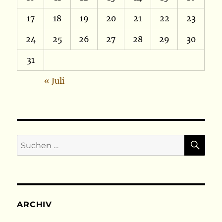
17
18
19
20
21
22
23
24
25
26
27
28
29
30
31
« Juli
SU
Suchen
nach:
ARCHIV