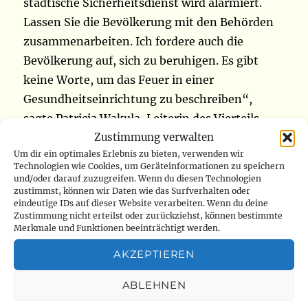
städtische Sicherheitsdienst wird alarmiert.
Lassen Sie die Bevölkerung mit den Behörden
zusammenarbeiten. Ich fordere auch die
Bevölkerung auf, sich zu beruhigen. Es gibt
keine Worte, um das Feuer in einer
Gesundheitseinrichtung zu beschreiben“,
sagte Patricia Wakula, Leiterin des Vierteils
Zustimmung verwalten
Ngere (
www.radiookapi.net
)
Um dir ein optimales Erlebnis zu bieten, verwenden wir
Technologien wie Cookies, um Geräteinformationen zu speichern
Ituri: Zwei FARDC-Soldaten wurden wegen
und/oder darauf zuzugreifen. Wenn du diesen Technologien
zustimmst, können wir Daten wie das Surfverhalten oder
Mordes an einem Journalisten und einem
eindeutige IDs auf dieser Website verarbeiten. Wenn du deine
Motorradtaxifahrer in Komanda angeklagt
Zustimmung nicht erteilst oder zurückziehst, können bestimmte
Merkmale und Funktionen beeinträchtigt werden.
Das Militärgericht der Garnison von Bunia
AKZEPTIEREN
(Ituri), das als mobiles Gericht in Komanda
ABLEHNEN
tagt, hat an diesem Dienstag, den 19. Juli, die