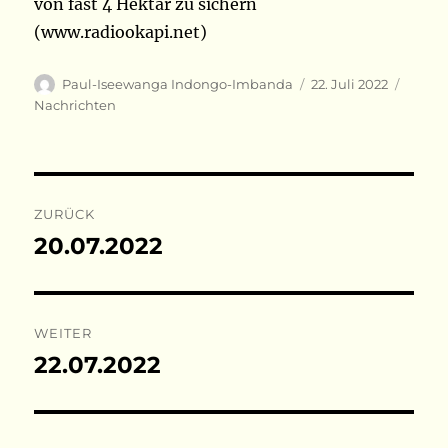
von fast 4 Hektar zu sichern
(www.radiookapi.net)
Autor
Veröffentlicht
Kateg
Paul-Iseewanga Indongo-Imbanda
22. Juli 2022
am
Nachrichten
Beitragsnavigation
ZURÜCK
20.07.2022
Vorheriger
Beitrag:
WEITER
22.07.2022
Nächster
Beitrag: