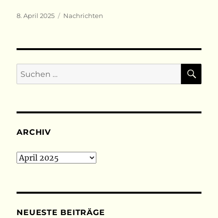
Veröffentlicht
Kategorien
8. April 2025
Nachrichten
am
SU
Suchen
nach:
ARCHIV
Archiv
NEUESTE BEITRÄGE