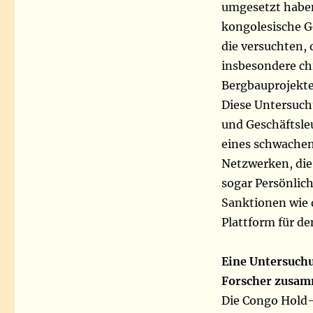
umgesetzt haben
kongolesische G
die versuchten,
insbesondere ch
Bergbauprojekte
Diese Untersuchu
und Geschäftsleu
eines schwachen 
Netzwerken, die 
sogar Persönlic
Sanktionen wie d
Plattform für d
Eine Untersuchu
Forscher zusa
Die Congo Hold