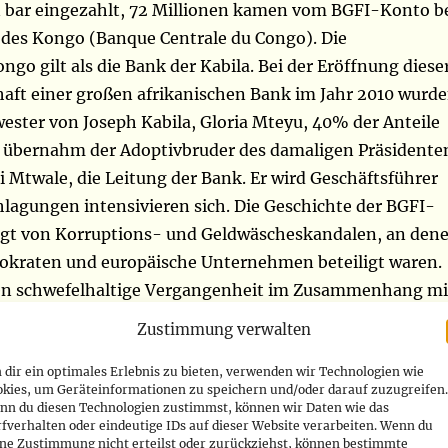
n bar eingezahlt, 72 Millionen kamen vom BGFI-Konto b
 des Kongo (Banque Centrale du Congo). Die
o gilt als die Bank der Kabila. Bei der Eröffnung diese
haft einer großen afrikanischen Bank im Jahr 2010 wurd
ester von Joseph Kabila, Gloria Mteyu, 40% der Anteile
 übernahm der Adoptivbruder des damaligen Präsidente
 Mtwale, die Leitung der Bank. Er wird Geschäftsführer
hlagungen intensivieren sich. Die Geschichte der BGFI-
ägt von Korruptions- und Geldwäscheskandalen, an den
tokraten und europäische Unternehmen beteiligt waren.
ren schwefelhaltige Vergangenheit im Zusammenhang mi
worbenen Güter“-Affäre steht, wurde bereits nach
Zustimmung verwalten
n Dokumenten festgenagelt, von denen 2016 die
dir ein optimales Erlebnis zu bieten, verwenden wir Technologien wie
“ die wichtigste waren. Das verdankt man Jean-Jacqu
okies, um Geräteinformationen zu speichern und/oder darauf zuzugreifen.
 Geschäftsführer der BGFIBank/DR Kongo und
nn du diesen Technologien zustimmst, können wir Daten wie das
fverhalten oder eindeutige IDs auf dieser Website verarbeiten. Wenn du
elden der kongolesischen Unabhängigkeit, Patrice Emer
ine Zustimmung nicht erteilst oder zurückziehst, können bestimmte