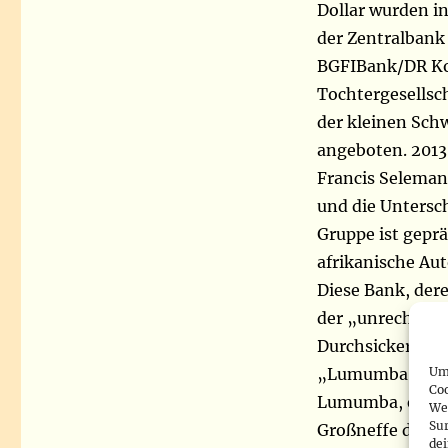
Dollar wurden i
der Zentralbank
BGFIBank/DR Kong
Tochtergesellsc
der kleinen Schw
angeboten. 2013
Francis Selemani
und die Untersc
Gruppe ist gepr
afrikanische Au
Diese Bank, de
der „unrecht er
Durchsickern vo
Um 
„Lumumba Papers
Co
Lumumba, einem
We
Sur
Großneffe des H
de