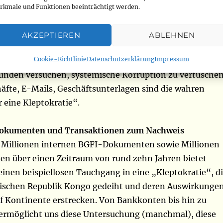
o-Hold-up ist das wichtigste Leck sensibler Dokument
rkmale und Funktionen beeinträchtigt werden.
schen Kontinent“, erklärt Henri Thulliez, Direktor der
chutz von Whistleblowern in Afrika (PPLAAF), die diese
AKZEPTIEREN
ABLEHNEN
die französische Website Mediapart erhalten hat. „In d
Cookie-Richtlinie
Datenschutzerklärung
Impressum
den die Tricks detailliert beschrieben, mit denen eine
unden versuchen, systemische Korruption zu vertuschen
äfte, E-Mails, Geschäftsunterlagen sind die wahren
 eine Kleptokratie“.
Dokumenten und Transaktionen zum Nachweis
5 Millionen internen BGFI-Dokumenten sowie Millionen
en über einen Zeitraum von rund zehn Jahren bietet
inen beispiellosen Tauchgang in eine „Kleptokratie“, d
ischen Republik Kongo gedeiht und deren Auswirkunge
nf Kontinente erstrecken. Von Bankkonten bis hin zu
rmöglicht uns diese Untersuchung (manchmal), diese