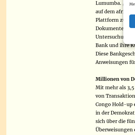
Lumumba. „Kong
Me
auf dem afrikani
Plattform zum S
Dokumente über 
Untersuchung wer
Bank und ihre K
Diese Bankgesch
Anweisungen für
Millionen von 
Mit mehr als 3,
von Transaktion
Congo Hold-up e
in der Demokrat
sich über die fü
Überweisungen e