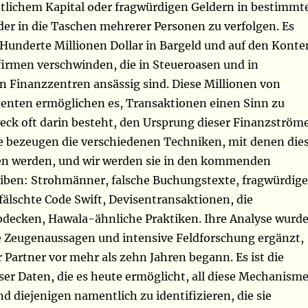
ntlichem Kapital oder fragwürdigen Geldern in bestimmt
r in die Taschen mehrerer Personen zu verfolgen. Es
 Hunderte Millionen Dollar in Bargeld und auf den Konte
firmen verschwinden, die in Steueroasen und in
n Finanzzentren ansässig sind. Diese Millionen von
nten ermöglichen es, Transaktionen einen Sinn zu
eck oft darin besteht, den Ursprung dieser Finanzström
ie bezeugen die verschiedenen Techniken, mit denen die
en werden, und wir werden sie in den kommenden
ben: Strohmänner, falsche Buchungstexte, fragwürdige
älschte Code Swift, Devisentransaktionen, die
decken, Hawala-ähnliche Praktiken. Ihre Analyse wurd
e Zeugenaussagen und intensive Feldforschung ergänzt,
er Partner vor mehr als zehn Jahren begann. Es ist die
ser Daten, die es heute ermöglicht, all diese Mechanism
d diejenigen namentlich zu identifizieren, die sie