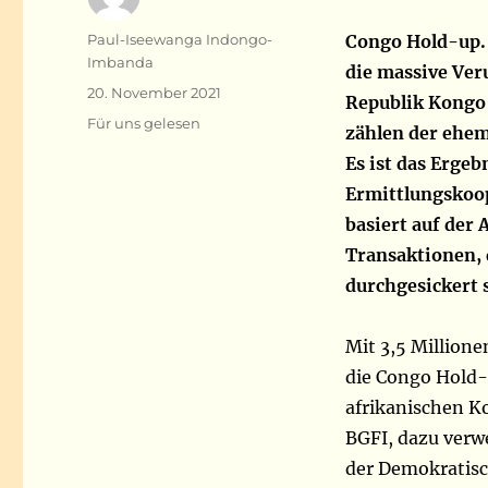
Autor
Paul-Iseewanga Indongo-
Congo Hold-up. 
Imbanda
die massive Ver
Veröffentlicht
20. November 2021
Republik Kongo
am
Kategorien
Für uns gelesen
zählen der ehem
Es ist das Erge
Ermittlungskoop
basiert auf der
Transaktionen, 
durchgesickert 
Mit 3,5 Millio
die Congo Hold-
afrikanischen Ko
BGFI, dazu verw
der Demokratisc