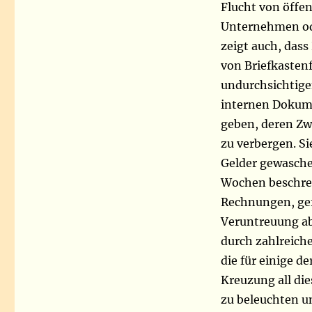
Flucht von öffe
Unternehmen ode
zeigt auch, dass
von Briefkasten
undurchsichtige
internen Dokume
geben, deren Zw
zu verbergen. S
Gelder gewasch
Wochen beschrei
Rechnungen, gef
Veruntreuung ab
durch zahlreich
die für einige d
Kreuzung all die
zu beleuchten un