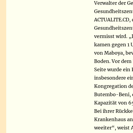
Verwalter der G
Gesundheitszent
ACTUALITE.CD, d
Gesundheitszent
vermisst wird. „
kamen gegen 1 U
von Maboya, bevo
Boden. Vor dem 
Seite wurde ein 
insbesondere ei
Kongregation de
Butembo-Beni, d
Kapazität von 65
Bei ihrer Rückke
Krankenhaus an,
weeiter“, weist