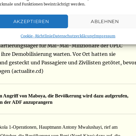
a entfernt, entführt wurden, auf der Beni-Oicha-Achse
rkmale und Funktionen beeinträchtigt werden.
nden wurden. Der Angriff von Maboya ist der erste seine
orf, das für den Anbau und die Vermarktung von Ananas
AKZEPTIEREN
ABLEHNEN
r vor etwa zwei Jahren griffen diese Rebellen Kalunguta
Cookie-Richtlinie
Datenschutzerklärung
Impressum
s 5 Kilometer von Maboya entfernt liegt und in dem sich
uartierungslager für Mai-Mai-Milizionäre der UPLC
f ihre Demobilisierung warten. Vor Ort hatten sie
nd gesteckt und Passagiere und Zivilisten getötet, bevo
ogen (actualite.cd)
 Angriff von Maboya, die Bevölkerung wird dazu aufgerufen, 
n der ADF anzuprangern 
okola 1-Operationen, Hauptmann Antony Mwalushayi, rief am
 Oktober, die Bevölkerung von Beni (Nord-Kivu) dazu auf, die