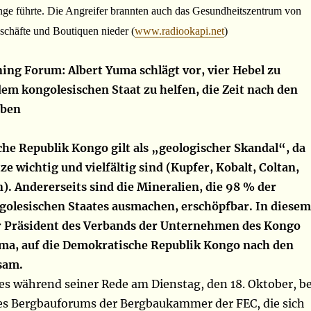
inge führte. Die Angreifer brannten auch das Gesundheitszentrum von
chäfte und Boutiquen nieder (
www.radiookapi.net
)
ng Forum: Albert Yuma schlägt vor, vier Hebel zu
dem kongolesischen Staat zu helfen, die Zeit nach den
eben
he Republik Kongo gilt als „geologischer Skandal“, da
e wichtig und vielfältig sind (Kupfer, Kobalt, Coltan,
). Andererseits sind die Mineralien, die 98 % der
golesischen Staates ausmachen, erschöpfbar. In diesem
r Präsident des Verbands der Unternehmen des Kongo
uma, auf die Demokratische Republik Kongo nach den
sam.
ies während seiner Rede am Dienstag, den 18. Oktober, be
es Bergbauforums der Bergbaukammer der FEC, die sich