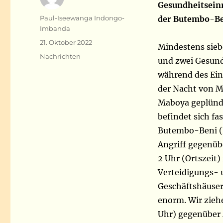
Gesundheitseinr
Autor
Paul-Iseewanga Indongo-
der Butembo-B
Imbanda
Veröffentlicht
21. Oktober 2022
Mindestens siebe
am
Kategorien
Nachrichten
und zwei Gesund
während des Ein
der Nacht von M
Maboya geplünd
befindet sich fa
Butembo-Beni (N
Angriff gegenüb
2 Uhr (Ortszeit)
Verteidigungs- u
Geschäftshäuser
enorm. Wir zieh
Uhr) gegenüber 