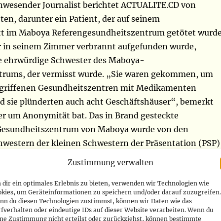
nwesender Journalist berichtet ACTUALITE.CD von
en, darunter ein Patient, der auf seinem
t im Maboya Referengesundheitszentrum getötet wurde
er in seinem Zimmer verbrannt aufgefunden wurde,
e ehrwürdige Schwester des Maboya-
trums, der vermisst wurde. „Sie waren gekommen, um
egriffenen Gesundheitszentren mit Medikamenten
d sie plünderten auch acht Geschäftshäuser“, bemerkt
der um Anonymität bat. Das in Brand gesteckte
esundheitszentrum von Maboya wurde von den
hwestern der kleinen Schwestern der Präsentation (PSP)
r Kongregation der Diözese von Butembo-Beni, die vom
Zustimmung verwalten
mptionistischen Bischof Henri Pierard gegründet wurde
dir ein optimales Erlebnis zu bieten, verwenden wir Technologien wie
 am vergangenen Mittwoch, den 19. Oktober, dem
okies, um Geräteinformationen zu speichern und/oder darauf zuzugreifen.
ag des Verschwindens von drei katholischen Priestern
nn du diesen Technologien zustimmst, können wir Daten wie das
fverhalten oder eindeutige IDs auf dieser Website verarbeiten. Wenn du
m Oktober 2012 von mutmaßlichen ADF in Mbau, mehr al
ine Zustimmung nicht erteilst oder zurückziehst, können bestimmte