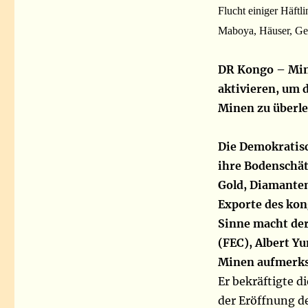
Flucht einiger Häftl
Maboya, Häuser, Ges
DR Kongo – Mini
aktivieren, um 
Minen zu überl
Die Demokratisc
ihre Bodenschätz
Gold, Diamanten
Exporte des kon
Sinne macht de
(FEC), Albert Y
Minen aufmerk
Er bekräftigte d
der Eröffnung d