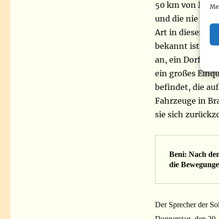
50 km von Maboy
Me
und die nie gefu
Art in diesem D
bekannt ist. Abe
an, ein Dorf, da
ein großes Einq
befindet, die au
Fahrzeuge in Bra
sie sich zurückz
Beni: Nach dem
die Bewegunge
Der Sprecher der S
Donnerstag, den 20.