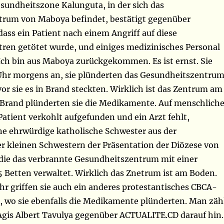
esundheitszone Kalunguta, in der sich das
rum von Maboya befindet, bestätigt gegenüber
ass ein Patient nach einem Angriff auf diese
ren getötet wurde, und einiges medizinisches Personal
Ich bin aus Maboya zurückgekommen. Es ist ernst. Sie
hr morgens an, sie plünderten das Gesundheitszentru
r sie es in Brand steckten. Wirklich ist das Zentrum am
Brand plünderten sie die Medikamente. Auf menschliche
Patient verkohlt aufgefunden und ein Arzt fehlt,
ne ehrwürdige katholische Schwester aus der
r kleinen Schwestern der Präsentation der Diözese von
ie das verbrannte Gesundheitszentrum mit einer
 Betten verwaltet. Wirklich das Znetrum ist am Boden.
hr griffen sie auch ein anderes protestantisches CBCA-
 wo sie ebenfalls die Medikamente plünderten. Man zäh
 Agis Albert Tavulya gegenüber ACTUALITE.CD darauf hin.