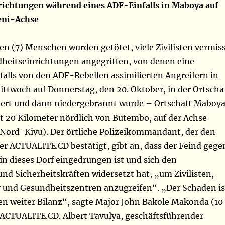
ichtungen während eines ADF-Einfalls in Maboya auf
eni-Achse
n (7) Menschen wurden getötet, viele Zivilisten vermis
heitseinrichtungen angegriffen, von denen eine
falls von den ADF-Rebellen assimilierten Angreifern in
ittwoch auf Donnerstag, den 20. Oktober, in der Ortscha
ert und dann niedergebrannt wurde – Ortschaft Maboy
st 20 Kilometer nördlich von Butembo, auf der Achse
ord-Kivu). Der örtliche Polizeikommandant, der den
er ACTUALITE.CD bestätigt, gibt an, dass der Feind gege
 in dieses Dorf eingedrungen ist und sich den
nd Sicherheitskräften widersetzt hat, „um Zivilisten,
 und Gesundheitszentren anzugreifen“. „Der Schaden is
en weiter Bilanz“, sagte Major John Bakole Makonda (10
ACTUALITE.CD. Albert Tavulya, geschäftsführender