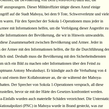
nzuprangern. Dieser Militäroffizier tätigte diesen Anruf einige
griff auf die Stadt Maboya, bei dem 9 Tote, Schwerverletzte und viele
en waren. Für den Sprecher der Sokola 1-Operationen muss jeder in
Armee mit Informationen helfen, um die Verfolgung dieser Angreifer zu
d die Informationen der Bevölkerung, die wir in Hinweis umwandeln.
 diese Zusammenarbeit zwischen Bevölkerung und Armee. Jeder in
 der Armee mit den Informationen helfen, die für die Durchführung de
lich sind. Deshalb muss die Bevölkerung mit den Sicherheitsdiensten
m sich ein Bild zu machen oder Informationen über den Feind zu
uptmann Antony Mwalushayi. Er kündigte auch die Verhaftung von 4
nd einem ihrer Kollaborateure an, die sie während der Maboya-
hatten. Der Sprecher von Sokola 1-Operationen versprach, all diese
zustellen, bevor sie mit der Härte des Gesetzes konfrontiert werden.
Einfalls wurden auch materielle Schäden verzeichnet. Die Unterstati
Nationalpolizei (PNC) in Maboya wurde in Brand gesteckt, was zur