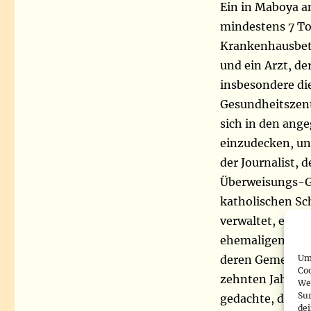
Ein in Maboya a
mindestens 7 Tot
Krankenhausbet
und ein Arzt, d
insbesondere di
Gesundheitszen
sich in den ang
einzudecken, un
der Journalist, 
Überweisungs-G
katholischen Sc
verwaltet, eine
ehemaligen assu
Um 
deren Gemeinde
Co
zehnten Jahrest
We
Sur
gedachte, die i
de