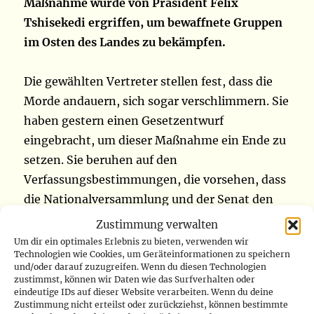
Maßnahme wurde von Präsident Félix
Tshisekedi ergriffen, um bewaffnete Gruppen
im Osten des Landes zu bekämpfen.
Die gewählten Vertreter stellen fest, dass die
Morde andauern, sich sogar verschlimmern. Sie
haben gestern einen Gesetzentwurf
eingebracht, um dieser Maßnahme ein Ende zu
setzen. Sie beruhen auf den
Verfassungsbestimmungen, die vorsehen, dass
die Nationalversammlung und der Senat den
Belagerungszustand jederzeit durch ein Gesetz
Zustimmung verwalten
beenden können. Fünf aus den Gebieten
Um dir ein optimales Erlebnis zu bieten, verwenden wir
Technologien wie Cookies, um Geräteinformationen zu speichern
Lubero, Butembo, Beni und Irumu gewählte
und/oder darauf zuzugreifen. Wenn du diesen Technologien
Abgeordnete tragen diesen Gesetzesentwurf.
zustimmst, können wir Daten wie das Surfverhalten oder
eindeutige IDs auf dieser Website verarbeiten. Wenn du deine
Der Text, den sie im Unterhaus einreichten,
Zustimmung nicht erteilst oder zurückziehst, können bestimmte