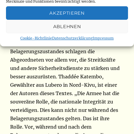
schlägt das Ende der Militärverwaltung vor.
Merkmale und Funktionen beeinträchtigt werden.
Wenn er verabschiedet und verkündet wird,
AKZEPTIEREN
nehmen die Provinzparlamente und die
dezentralen Gebietskörperschaften ihre
ABLEHNEN
Tätigkeit normal wieder auf, ebenso wie die
Cookie-Richtlinie
Datenschutzerklärung
Impressum
Zivilgerichte. Anstatt des
Belagerungszustandes schlagen die
Abgeordneten vor allem vor, die Streitkräfte
und andere Sicherheitsdienste zu stärken und
besser auszurüsten. Thaddée Katembo,
Gewählter aus Lubero in Nord-Kivu, ist einer
der Autoren dieses Textes. „Die Armee hat die
souveräne Rolle, die nationale Integrität zu
verteidigen. Dies kann nicht nur während des
Belagerungszustandes gelten. Das ist ihre
Rolle. Vor, während und nach dem