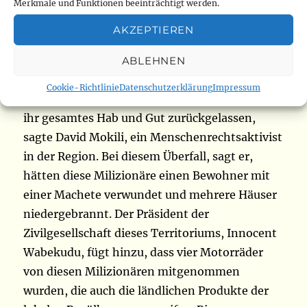
Chefferie eingedrungen sind. Ihre Anwesenheit
Merkmale und Funktionen beeinträchtigt werden.
stürzte die Bevölkerung in Panik. Einige haben
AKZEPTIEREN
die Gegend verlassen, um in Nyekese, einem
nahegelegenen Dorf, Zuflucht zu suchen.
ABLEHNEN
Andere hätten die Richtung vom
Cookie-Richtlinie
Datenschutzerklärung
Impressum
Einkaufszentrum von Ndrele genommen und
ihr gesamtes Hab und Gut zurückgelassen,
sagte David Mokili, ein Menschenrechtsaktivist
in der Region. Bei diesem Überfall, sagt er,
hätten diese Milizionäre einen Bewohner mit
einer Machete verwundet und mehrere Häuser
niedergebrannt. Der Präsident der
Zivilgesellschaft dieses Territoriums, Innocent
Wabekudu, fügt hinzu, dass vier Motorräder
von diesen Milizionären mitgenommen
wurden, die auch die ländlichen Produkte der