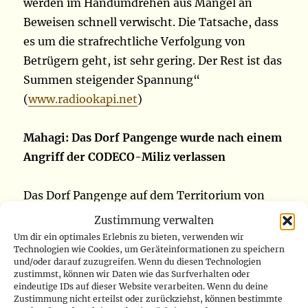
werden im Handumdrehen aus Mangel an
Beweisen schnell verwischt. Die Tatsache, dass
es um die strafrechtliche Verfolgung von
Betrügern geht, ist sehr gering. Der Rest ist das
Summen steigender Spannung“
(
www.radiookapi.net
)
Mahagi: Das Dorf Pangenge wurde nach einem
Angriff der CODECO-Miliz verlassen
Das Dorf Pangenge auf dem Territorium von
Mahagi (Ituri) ist seit Montag, den 18. Oktober,
Zustimmung verwalten
nach dem Einfall von der CODECO-Miliz in
Um dir ein optimales Erlebnis zu bieten, verwenden wir
Technologien wie Cookies, um Geräteinformationen zu speichern
dieses Gebiet menschenleer. Mehrere Zeugen
und/oder darauf zuzugreifen. Wenn du diesen Technologien
bestätigen, dass diese Milizionäre kurz vor
zustimmst, können wir Daten wie das Surfverhalten oder
eindeutige IDs auf dieser Website verarbeiten. Wenn du deine
Mittag in das Dorf Pangenge in der Djukot-
Zustimmung nicht erteilst oder zurückziehst, können bestimmte