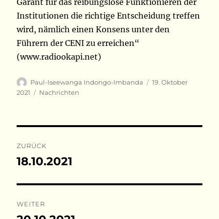
Garant für das reibungslose Funktionieren der
Institutionen die richtige Entscheidung treffen
wird, nämlich einen Konsens unter den
Führern der CENI zu erreichen“
(www.radiookapi.net)
Autor
Veröffentlicht
Paul-Iseewanga Indongo-Imbanda
19. Oktober
am
Kategorien
2021
Nachrichten
Beitragsnavigation
ZURÜCK
18.10.2021
Vorheriger
Beitrag:
WEITER
Nächster